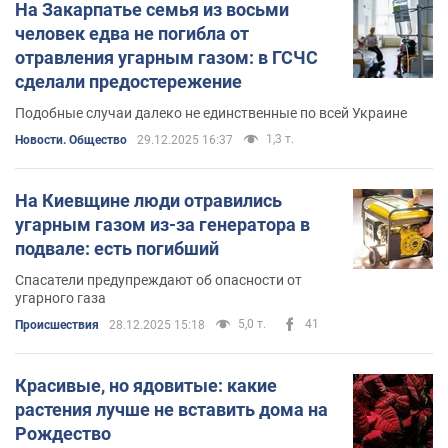
На Закарпатье семья из восьми
человек едва не погибла от
отравления угарным газом: в ГСЧС
сделали предостережение
Подобные случаи далеко не единственные по всей Украине
1,3 т.
Новости. Общество
29.12.2025 16:37
На Киевщине люди отравились
угарным газом из-за генератора в
подвале: есть погибший
Спасатели предупреждают об опасности от
угарного газа
5,0 т.
41
Происшествия
28.12.2025 15:18
Красивые, но ядовитые: какие
растения лучше не вставить дома на
Рождество