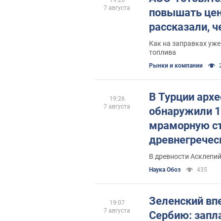
7 августа
повышать цен
рассказали, 
Как на заправках уже
топлива
Рынки и компании
В Турции архе
19:26
7 августа
обнаружили 
мраморную с
древнегречес
медицины. Ф
В древности Асклепий
Наука Обоз
435
Зеленский вп
19:07
7 августа
Сербию: запл