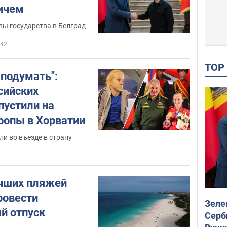
чичем
вы государства в Белград
42
TO
 подумать":
сийских
пустили на
ропы в Хорватии
и во въезде в страну
чших пляжей
ровести
Зеле
й отпуск
Серб