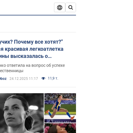
учих? Почему все хотят?"
я красивая легкоатлетка
ины высказалась о
рдсменке мира
ко ответила на вопрос об успехе
чественницы
11,9 т.
Oboz
24.12.2025 11:17