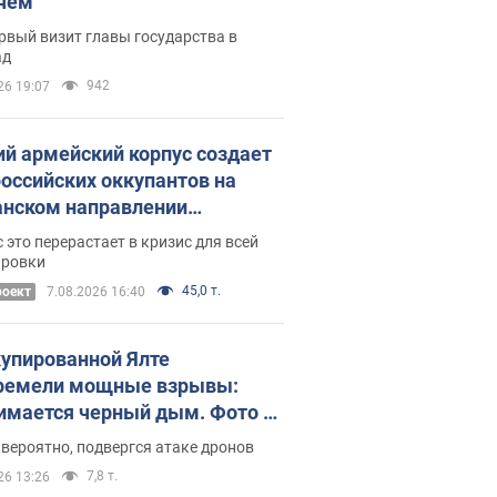
чем
рвый визит главы государства в
ад
942
26 19:07
ий армейский корпус создает
российских оккупантов на
нском направлении
ический дискомфорт: как это
 это перерастает в кризис для всей
ось
ировки
45,0 т.
роект
7.08.2026 16:40
купированной Ялте
ремели мощные взрывы:
имается черный дым. Фото и
о
 вероятно, подвергся атаке дронов
7,8 т.
26 13:26