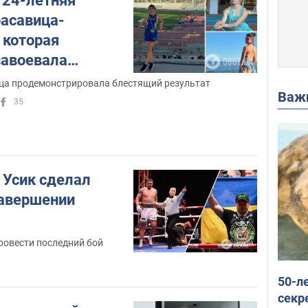
 24-летняя
расавица-
 которая
завоевала
инентального
ца продемонстрировала блестящий результат
Важ
алиме. Фото
35
: Усик сделал
завершении
ровести последний бой
50-л
секр