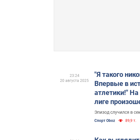
"Я такого нико
23:24
20 августа 2025
Впервые в ис
атлетики!" Н
лиге произош
поразительны
Эпизод случился в се
Спорт Oboz
89,9 т.