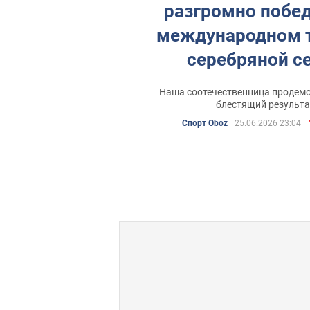
разгромно побед
международном 
серебряной с
мирового
Наша соотечественница продем
континентальног
блестящий результа
Спорт Oboz
25.06.2026 23:04
Grand Slam Jeru
Видео