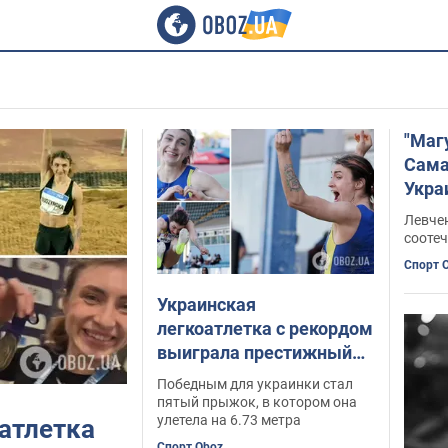
"Маг
Сама
Укра
реко
Левчен
сооте
Спорт 
Украинская
легкоатлетка с рекордом
выиграла престижный
турнир в Германии.
Победным для украинки стал
Видео
пятый прыжок, в котором она
улетела на 6.73 метра
атлетка
Спорт Oboz