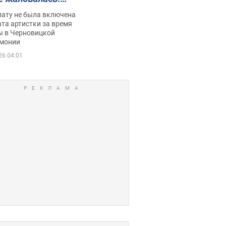
ько получала
лату не была включена
ца
та артистки за время
ы в Черновицкой
монии
26 04:01