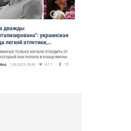
а дважды
итализирована": украинская
да легкой атлетики,
занная за допинг, рассказала
манчук только начала отходить от
оем состоянии, лживой
 который она попала в конце весны
рмации и молчании
4,1 т.
10
Oboz
1.09.2025 18:45