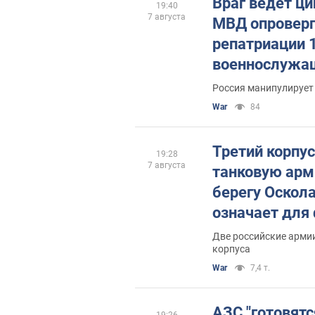
Враг ведет ци
19:40
7 августа
МВД опроверг
репатриации 
военнослужа
Россия манипулирует
War
84
Третий корпу
19:28
7 августа
танковую арм
берегу Оскола
означает для
Две российские армии
корпуса
War
7,4 т.
АЗС "готовят
19:26