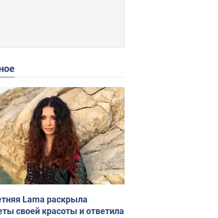
ное
етняя Lama раскрыла
еты своей красоты и ответила