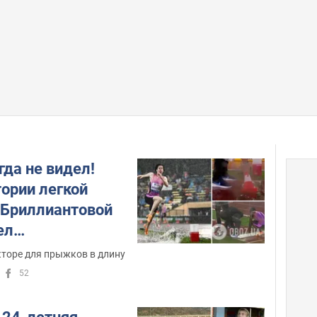
гда не видел!
тории легкой
а Бриллиантовой
ел
й случай. Видео
кторе для прыжков в длину
52