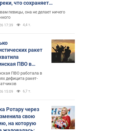
реки, что сохраняет
дость, ведь у нее нет детей
вам певицы, она не делает ничего
чного
4,4 т.
26 17:39
ько
истических ракет
хватила
инская ПВО в
: в Минобороны
нская ПВО работала в
али цифру
ях дефицита ракет-
ватчиков
6,7 т.
26 15:09
ка Ротару через
изменила свою
ию, на которую
е жаловалась: