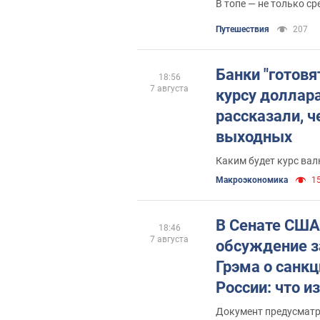
В топе — не только с
Путешествия
207
Банки "готовя
18:56
7 августа
курсу доллар
рассказали, ч
выходных
Каким будет курс ва
Mакроэкономика
15
В Сенате США
18:46
7 августа
обсуждение з
Грэма о санкц
России: что и
Документ предусматр