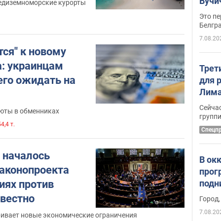
Вучи
редиземноморские курорты
Это пе
Белгр
7.08.20
тся" к новому
а: украинцам
Трет
его ожидать на
для 
Лима
крит
Сейчас
люты в обменниках
удал
групп
4,4 т.
Спецп
 началось
В ок
аконопроекта
прог
подн
иях против
виде
звестно
Город,
7.08.20
ивает новые экономические ограничения