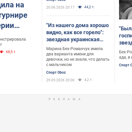
ила на
44,2 т.
20.06.2026 20:17
турнире
ерии
"Из нашего дома хорошо
"Был
видно, как все горело":
госп
звездная украинская
онстрировала
звез
о тура
т
атлетка неожиданно
Марина Бех-Романчук имела
нака
Бех-Ро
68,5 т.
быстро похудела после
два варианта имени для
salem.
о св
ада, в
девочки, но не знали, что делать
родов, но не могла есть
инфо
с мальчиком
Спорт 
сладкое во время
Спорт Oboz
беременности
4,2 т.
29.05.2026 20:00