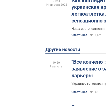
Как выглядит
21:44
14 августа 2025
украинская к
легкоатлетка,
сенсационно 
"золото" Конт
Наша соотечественни
тура в Иерус
Спорт Oboz
6,6 т.
Другие новости
"Все кончено"
19:50
7 августа
заявление о 
карьеры
Украинец готовится п
Спорт Oboz
42