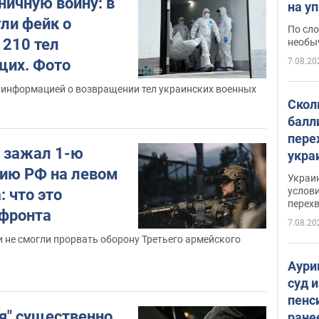
ничную войну: в
на уп
ли фейк о
моло
По сло
1210 тел
необы
7.08.20
щих. Фото
 информацией о возвращении тел украинских военных
Скол
балл
пере
с зажал 1-ю
укра
июле
ию РФ на левом
Украи
назв
услови
: что это
перех
 фронта
7.08.20
 не смогли прорвать оборону Третьего армейского
Аури
суд 
пенс
ся" существенно
ране