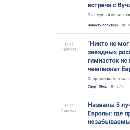
встреча с Ву
Это первый визит гла
Новости политики
9
"Никто не мог
19:02
7 августа
звездных рос
гимнасток не 
чемпионат Ев
Спортсменкам отказал
Спорт Oboz
3,7 т.
Названы 5 лу
19:00
7 августа
Европы: где п
незабываемы