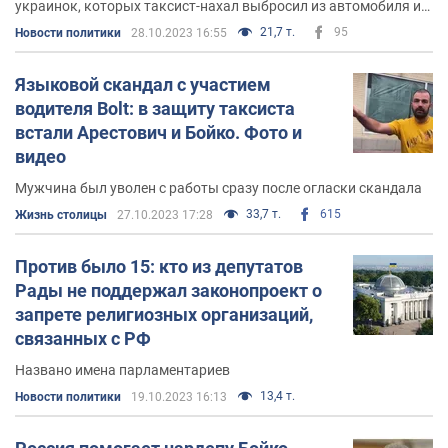
украинок, которых таксист-нахал выбросил из автомобиля из-
за желании общаться на украинском
21,7 т.
95
Новости политики
28.10.2023 16:55
Языковой скандал с участием
водителя Bolt: в защиту таксиста
встали Арестович и Бойко. Фото и
видео
Мужчина был уволен с работы сразу после огласки скандала
33,7 т.
615
Жизнь столицы
27.10.2023 17:28
Против было 15: кто из депутатов
Рады не поддержал законопроект о
запрете религиозных организаций,
связанных с РФ
Названо имена парламентариев
13,4 т.
Новости политики
19.10.2023 16:13