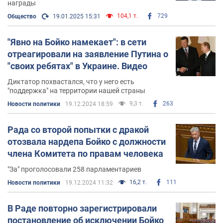
награды
Медведчуком
посетил Москву
, где общался с
104,1 т.
729
Общество
19.01.2025 15:31
премьер-министром Российской Федерации
Дмитрием
Медведевым
.
"Явно на Бойко намекает": в сети
отреагировали на заявление Путина о
В декабре 2024 года Бойко заявил о том, что
"своих ребятах" в Украине. Видео
радикалы в Украине заставляют людей отказаться от
русского языка
, а также запрещают ходить в ту
Диктатор похвастался, что у него есть
церковь, в которую люди хотят. Фактически политики
"поддержка" на территории нашей страны
повторил традиционные нарративы страны-
9,3 т.
263
Новости политики
19.12.2024 18:59
агрессорки РФ за что был
раскритикован в сети
, а
также
допрошен в СБУ
.
Рада со второй попытки с дракой
отозвала нардепа Бойко с должности
После скандала
Бойко убрали с должности члена
члена Комитета по правам человека
комитета ВР по правам человека
.
"За" проголосовали 258 парламентариев
19 декабря 2024 года Рада также обратилась к
16,2 т.
111
Новости политики
19.12.2024 11:32
президенту с запросом о лишении Бойко звания "героя
Украины". 19 января 2025 года стало известно, что
В Раде повторно зарегистрировали
президент лишил Бойко звания Героя Украины
.
постановление об исключении Бойко