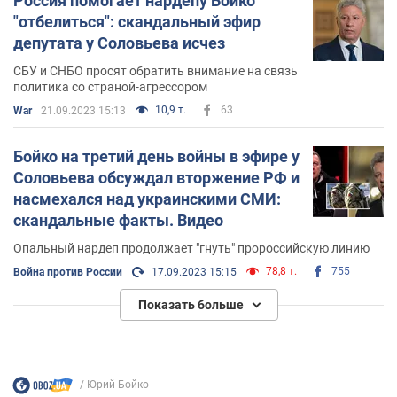
Россия помогает нардепу Бойко
"отбелиться": скандальный эфир
депутата у Соловьева исчез
СБУ и СНБО просят обратить внимание на связь
политика со страной-агрессором
10,9 т.
63
War
21.09.2023 15:13
Бойко на третий день войны в эфире у
Соловьева обсуждал вторжение РФ и
насмехался над украинскими СМИ:
скандальные факты. Видео
Опальный нардеп продолжает "гнуть" пророссийскую линию
78,8 т.
755
Война против России
17.09.2023 15:15
Показать больше
Юрий Бойко