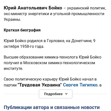
Юрий Анатольевич Бойко
– украинский политик,
экс-министр энергетики и угольной промышленности
Украины.
Краткая биография
Юрий Бойко родился в Горловке, на Донетчине, 9
октября 1958-го года.
Высшее образование химика-технолога Юрий Бойко
получил в Московском химико-технологическом
институте.
Свою политическую карьеру Юрий Бойко начал в
"Трудовая Украина"
Сергея Тигипко
партии
, в
которую Бойко вступил в 2001-м году.
Подробнее
А уже в 2002-м году Юрий Бойко занял кресло
руководителя
Публикации автора и связанные новости
НАК "Нафтогаз"
, которым