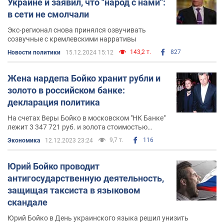
Украине и заявил, что "народ с нами":
в сети не смолчали
Экс-регионал снова принялся озвучивать
созвучные с кремлевскими нарративы
143,2 т.
827
Новости политики
15.12.2024 15:12
Жена нардепа Бойко хранит рубли и
золото в российском банке:
декларация политика
На счетах Веры Бойко в московском "НК Банке"
лежит 3 347 721 руб. и золота стоимостью
4297620 руб.
9,7 т.
116
Экономика
12.12.2023 23:24
Юрий Бойко проводит
антигосударственную деятельность,
защищая таксиста в языковом
скандале
Юрий Бойко в День украинского языка решил унизить