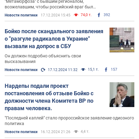
"Метаморфоза" с бывшим регионалом,
возжелавшим, чтобы российский враг был
разбит, поражает
74,0 т.
392
Новости политики
17.12.2024 15:45
Бойко после скандального заявления
о "разгуле радикалов в Украине"
вызвали на допрос в СБУ
Он должен подробно объяснить свои
высказывания
15,1 т.
157
Новости политики
17.12.2024 11:32
Нардепы подали проект
постановления об отзыве Бойко с
должности члена Комитета ВР по
правам человека.
"Последней каплей" стало пророссийское заявление одиозного
политика
4,4 т.
Новости политики
16.12.2024 21:26