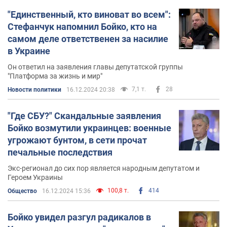
"Единственный, кто виноват во всем":
Стефанчук напомнил Бойко, кто на
самом деле ответственен за насилие
в Украине
Он ответил на заявления главы депутатской группы
"Платформа за жизнь и мир"
7,1 т.
28
Новости политики
16.12.2024 20:38
"Где СБУ?" Скандальные заявления
Бойко возмутили украинцев: военные
угрожают бунтом, в сети прочат
печальные последствия
Экс-регионал до сих пор является народным депутатом и
Героем Украины
100,8 т.
414
Общество
16.12.2024 15:36
Бойко увидел разгул радикалов в