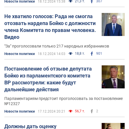
21,3 т.
307
Новости политики
18.12.2024 15:38
исключительно путем
переговоров всех
участвующих сторон. Для этого нужна
Не хватило голосов: Рада не смогла
политическая воля руководства страны и ее
отозвать нардепа Бойко с должности
президента, прямые переговоры между
члена Комитета по правам человека.
сторонами и склонность к компромиссу среди
политиков.
Видео
Нельзя повышать тарифы для населения, а
"За" проголосовали только 217 народных избранников
парламент должен рассмотреть законопроекты,
18,8 т.
901
Новости политики
18.12.2024 14:03
направленные на
социальную поддержку людей
.
Постановление об отзыве депутата
Закон Украины "Об образовании" уничтожает
Бойко из парламентского комитета
всю систему образования как таковую, и
поэтому его необходимо
отменить
.
ВР рассмотрели: какие будут
дальнейшие действия
В условиях экономического спада и
социального кризиса в Украине нужно
Парламентариям предстоит проголосовать за постановление
№12327
восстановить
государственное регулирование
цен
на товары первой необходимости.
56,7 т.
2
Новости политики
17.12.2024 20:21
Должны дать оценку