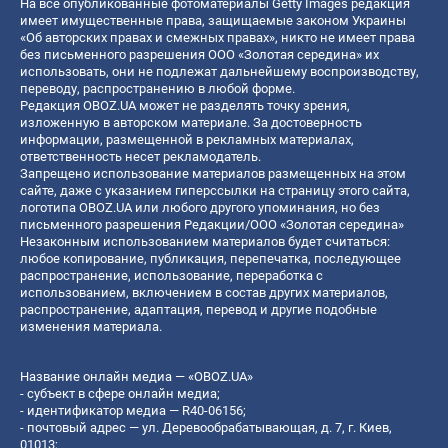
На все опубликованные фотоматериалы Getty Images редакция
имеет имущественные права, защищаемые законом Украины
«Об авторских правах и смежных правах», никто не имеет права
без письменного разрешения ООО «Золотая середина» их
использовать, они не подлежат дальнейшему воспроизводству,
переводу, распространению в любой форме.
Редакция OBOZ.UA может не разделять точку зрения,
изложенную в авторском материале. За достоверность
информации, размещенной в рекламных материалах,
ответственность несет рекламодатель.
Запрещено использование материалов размещенных на этом
сайте, даже с указанием гиперссылки на страницу этого сайта,
логотипа OBOZ.UA или любого другого упоминания, но без
письменного разрешения Редакции/ООО «Золотая середина»
Незаконным использованием материалов будет считаться:
любое копирование, публикация, перепечатка, последующее
распространение, использование, переработка с
использованием, включением в состав других материалов,
распространение, адаптация, перевод и другие подобные
изменения материала.
Название онлайн медиа — «OBOZ.UA»
- субъект в сфере онлайн медиа;
- идентификатор медиа — R40-06156;
- почтовый адрес — ул. Деревообрабатывающая, д. 7, г. Киев,
01013;