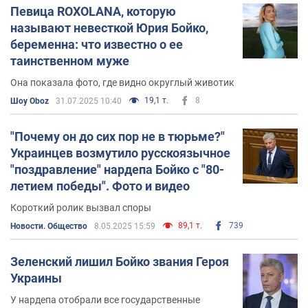
Вскоре после досрочных выборов, в сентябре 2014-го
Певица ROXOLANA, которую
года, Юрий Бойко возглавил новосозданный
называют невесткой Юрия Бойко,
"Оппозиционный блок"
.
беременна: что известно о ее
таинственном муже
В 2018-м году Юрия Бойко выгнали из рядов
Она показала фото, где видно округлый животик
Оппоблока и он стал сопредседателем партии
"Оппозиционная платформа "За життя"
.
19,1 т.
8
Шоу Oboz
31.07.2025 10:40
Юрий Бойко – один из тридцати шести депутатов,
"Почему он до сих пор не в тюрьме?"
против Закона о
которые проголосовали
Украинцев возмутило русскоязычное
признании украинского суверенитета над
"поздравление" нардепа Бойко с "80-
оккупированными территориями Донецкой и
летием победы". Фото и видео
Луганской областей
.
Короткий ролик вызвал споры
В 2019-м году Юрий Бойко принял участие в
89,1 т.
739
Новости. Общество
8.05.2025 15:59
президентских выборах в Украине. В первом туре
Юрий Бойко занял третье место
выборов
– за
Зеленский лишил Бойко звания Героя
него проголосовало более двух миллионов
Украины
избирателей. Незадолго до выборов, в марте 2019-го
У нардепа отобрали все государственные
Юрий Бойко вместе с
Виктором
года,