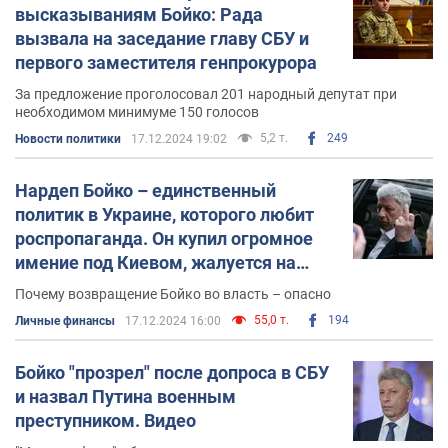
высказываниям Бойко: Рада
вызвала на заседание главу СБУ и
первого заместителя генпрокурора
За предложение проголосовал 201 народный депутат при
необходимом минимуме 150 голосов
5,2 т.
249
Новости политики
17.12.2024 19:02
Нардеп Бойко – единственный
политик в Украине, которого любит
роспропаганда. Он купил огромное
имение под Киевом, жалуется на
"украинских радикалов" и
Почему возвращение Бойко во власть – опасно
включается в эфиры Соловьева
55,0 т.
194
Личные финансы
17.12.2024 16:00
Бойко "прозрел" после допроса в СБУ
и назвал Путина военным
преступником. Видео