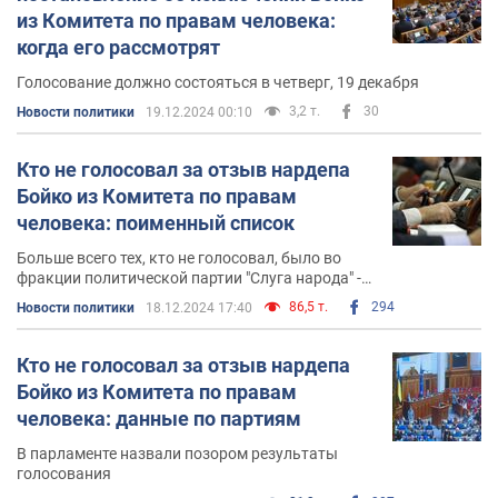
из Комитета по правам человека:
Досрочные выборы в Раду 2019
когда его рассмотрят
Партия Юрия Бойко
"Оппозиционная платформа "За
Голосование должно состояться в четверг, 19 декабря
життя"
приняла участие в досрочных выборах в
3,2 т.
30
Новости политики
19.12.2024 00:10
Верховную Раду Украины, которые состоялись 21
июля 2019-го года.
Кто не голосовал за отзыв нардепа
Бойко из Комитета по правам
Личная жизнь
человека: поименный список
Политик женат. Жена Юрия Бойко – Вера Бойко.
Больше всего тех, кто не голосовал, было во
Семейная пара воспитывает шестерых детей.
фракции политической партии "Слуга народа" -
21 нардеп
86,5 т.
294
Новости политики
18.12.2024 17:40
Активность в сети
Кто не голосовал за отзыв нардепа
Фейсбук
. На страницу Юрия Бойко в
Facebook
подписано около 50 тысяч пользователей.
Бойко из Комитета по правам
человека: данные по партиям
Ключевые тезисы политика
В парламенте назвали позором результаты
голосования
Конфликт на Донбассе нужно решать