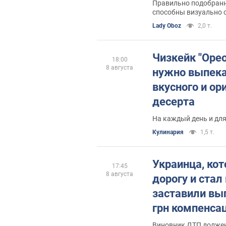
Правильно подобран
способны визуально 
скрыть следы устало
Lady Oboz
2,0 т.
Чизкейк "Орео
18:00
8 августа
нужно выпека
вкусного и ор
десерта
На каждый день и для
Кулинария
1,5 т.
Украинца, кот
17:45
8 августа
дорогу и стал
заставили вы
грн компенсац
помогла
Виновник ДТП должен