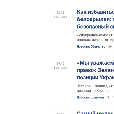
Как избавитьс
20:01
8 августа
белокрылки: 
безопасный с
Белокрылка наносит 
овощам, зелени, яго
культурам
Новости. Общество
«Мы уважаем
19:45
8 августа
право»: Зеле
позиции Укра
Зеленский заявил, чт
позиции по Косово
Новости политики
1
Самый модны