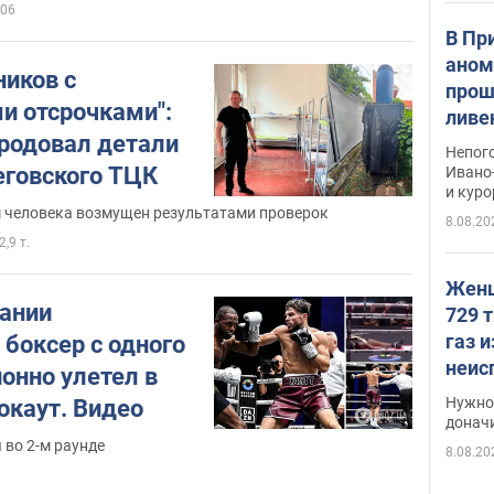
06
В Пр
аном
ников с
прош
 отсрочками":
ливе
родовал детали
прев
Непог
Виде
еговского ТЦК
Ивано
и кур
 человека возмущен результатами проверок
8.08.20
2,9 т.
Женщ
тании
729 т
газ 
боксер с одного
неис
онно улетел в
судь
Нужно 
окаут. Видео
неож
донач
 во 2-м раунде
8.08.20