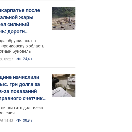
икарпатье после
альной жары
ел сильный
нь: дороги
ратились в реки.
ода обрушилась на
о
-Франковскую область
ортный Буковель
24,4 т.
26 09:27
ине начислили
ыс. грн долга за
из-за показаний
правного счетчика:
я вынес
ли платить долг из-за
иданное решение
исления
30,9 т.
26 14:43