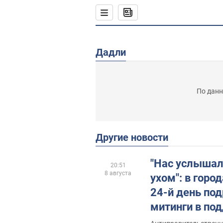
Дадли
По данн
Другие новости
"Нас услышал
20:51
8 августа
ухом": в горо
24-й день по
митинги в по
Федорова. Фо