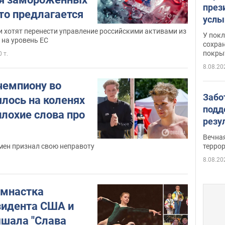
през
то предлагается
услы
слож
 хотят перенести управление российскими активами из
У пок
 на уровень ЕС
кото
сохра
покрыт
"зол
0 т.
8.08.20
чемпиону во
Забо
лось на коленях
подд
плохие слова про
резу
обла
Вечна
киев
терро
мен признал свою неправоту
8.08.20
имнастка
зидента США и
шала "Слава