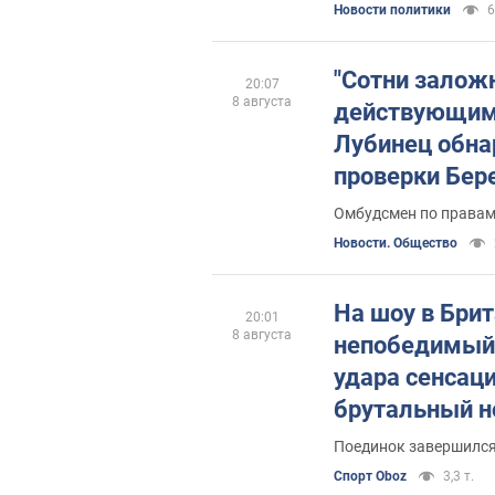
Новости политики
6
"Сотни залож
20:07
8 августа
действующими
Лубинец обна
проверки Бер
Омбудсмен по правам
Новости. Общество
На шоу в Бри
20:01
8 августа
непобедимый 
удара сенсаци
брутальный н
Поединок завершился
Спорт Oboz
3,3 т.