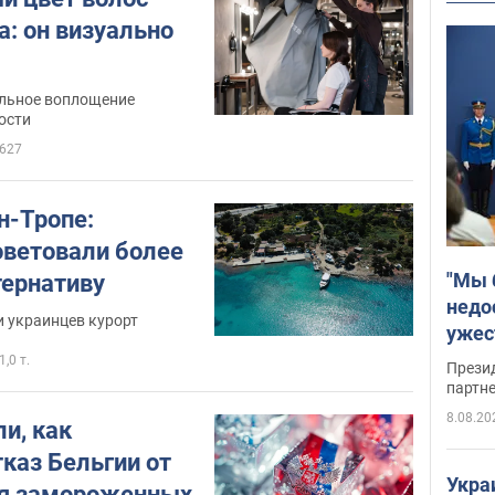
а: он визуально
льное воплощение
ости
627
н-Тропе:
оветовали более
"Мы 
ернативу
недо
и украинцев курорт
ужес
Росс
1,0 т.
Прези
партн
8.08.20
и, как
каз Бельгии от
Укра
ия замороженных