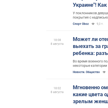
Украине"! Ка
судьба Подко
У поклонников девуш
покрытия с надписью 
30 лет назад 
Спорт Oboz
9,3 т.
"золото" Оли
Может ли оте
18:08
8 августа
выехать за гр
ребенка: раз
Во время военного п
некоторые категории
пересечение границы
Новости. Общество
Мгновенно о
18:02
8 августа
какие цвета 
зрелым жен