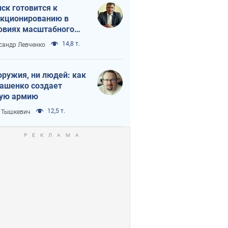
ск готовится к
кционированию в
овиях масштабного
нного кризиса
14,8 т.
сандр Левченко
оружия, ни людей: как
ашенко создает
ую армию
12,5 т.
 Тышкевич