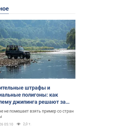
ное
ительные штрафы и
иальные полигоны: как
лему джипинга решают за
ицей
е не помешает взять пример со стран
ы
2,0 т.
26 05:10