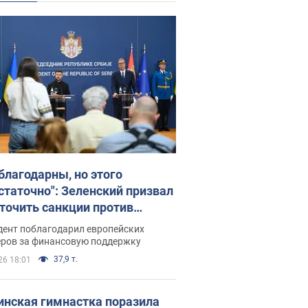
благодарны, но этого
статочно": Зеленский призвал
точить санкции против
ии
дент поблагодарил европейских
еров за финансовую поддержку
37,9 т.
26 18:01
инская гимнастка поразила