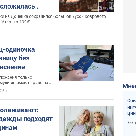
к сложилась
паевой, которая
ки из Донецка сохранился большой кусок коврового
"Атланта-1996"
завоевала
мпиады
ц-одиночка
аницу без
ъяснение
оложения только
 мужчин имеют право на
Мн
2,8 т.
Сов
инт
молаживают:
цин
одежды подходят
или
Викт
Тра
щинам