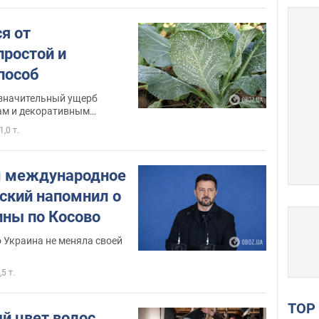
я от
простой и
пособ
значительный ущерб
дам и декоративным
1,0 т.
 международное
нский напомнил о
ины по Косово
о Украина не меняла своей
,5 т.
TO
й цвет волос