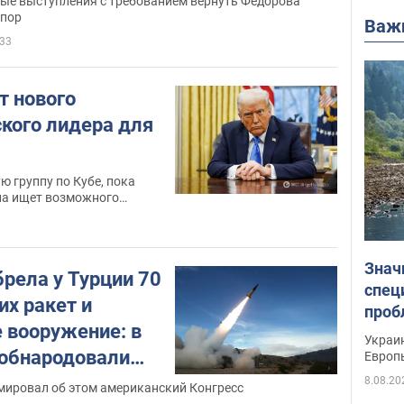
ые выступления с требованием вернуть Федорова
 пор
Важ
33
т нового
кого лидера для
ю группу по Кубе, пока
па ищет возможного
 руководства
Знач
рела у Турции 70
спец
их ракет и
проб
 вооружение: в
гран
Украин
обнародовали
Европ
8.08.20
мировал об этом американский Конгресс