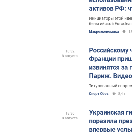
активов РФ: ч
Инициаторы этой идеи
бельгийской Euroclear
Mакроэкономика
1,
Российскому 
18:32
8 августа
Франции приш
извинятся за 
Париж. Видео
Титулованный спортс
Спорт Oboz
8,4 т.
Украинская г
18:30
8 августа
поразила пре
впервые услы