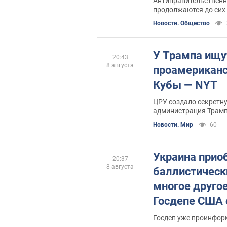
Антиправительственн
продолжаются до сих
Новости. Общество
У Трампа ищу
20:43
8 августа
проамериканс
Кубы — NYT
ЦРУ создало секретну
администрация Трам
преемника нынешнего
Новости. Мир
60
Украина приоб
20:37
8 августа
баллистическ
многое другое
Госдепе США 
список
Госдеп уже проинфор