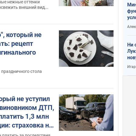
ные нежные оттенки
Мин
освежить внешний вид,
фун
сти
усл
вое
Алек
", который не
ть: рецепт
Ни 
Лук
игинального
нов
Игар
 праздничного стола
орый не уступил
 виновником ДТП,
платить 1,3 млн
ии: страховка не
 платить за последствия