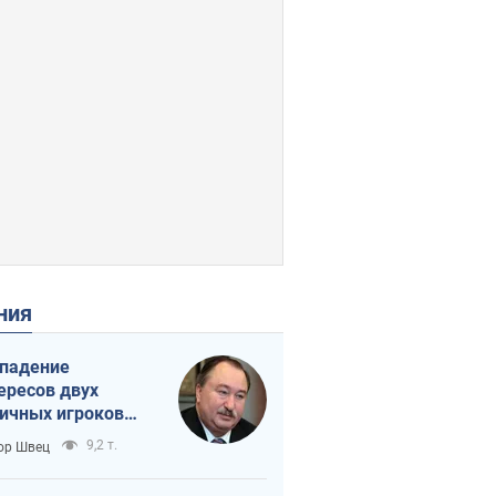
ения
падение
ересов двух
ичных игроков
 тайный план
9,2 т.
ор Швец
мпа и Путина?