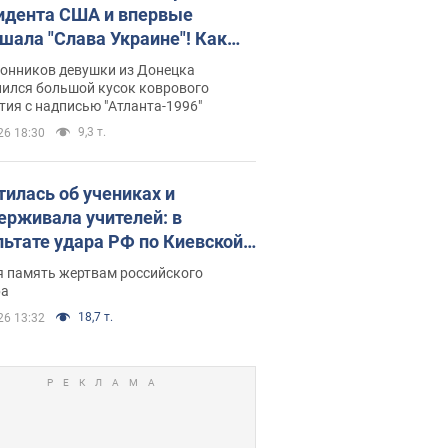
идента США и впервые
шала "Слава Украине"! Как
илась судьба Подкопаевой,
лонников девушки из Донецка
рая 30 лет назад завоевала
нился большой кусок коврового
ия с надписью "Атланта-1996"
ото" Олимпиады
9,3 т.
26 18:30
тилась об учениках и
ерживала учителей: в
льтате удара РФ по Киевской
сти погибли директор
я память жертвам российского
ского лицея, её муж и внук
ра
18,7 т.
26 13:32