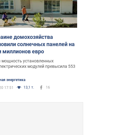
раине домохозяйства
новили солнечных панелей на
и миллионов евро
 мощность установленных
лектрических модулей превысила 553
ная энергетика
13,1 т.
16
20 17:51