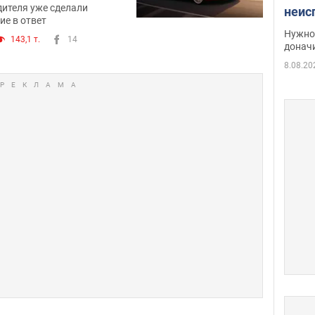
дителя уже сделали
неис
ие в ответ
судь
Нужно 
143,1 т.
14
неож
донач
8.08.20