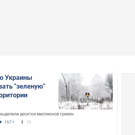
о Украины
ать "зеленую"
ерритории
 выделили десятки миллионов гривен
13,7 т.
12