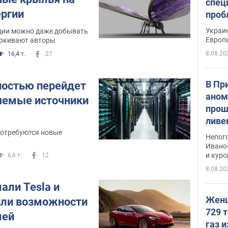
спец
ергии
проб
гран
Украин
ции можно даже добывать
Европ
еркивают авторы
8.08.20
16,4 т.
27
В Пр
ностью перейдет
аном
яемые источники
прош
ливе
прев
потребуются новые
Непог
Виде
Ивано
и кур
6,6 т.
12
8.08.20
али Tesla и
Женщ
или возможности
729 т
лей
газ 