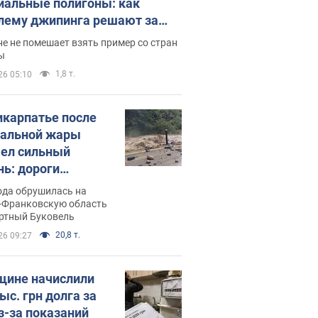
иальные полигоны: как
лему джипинга решают за
ицей
е не помешает взять пример со стран
ы
1,8 т.
26 05:10
икарпатье после
альной жары
ел сильный
нь: дороги
ратились в реки.
ода обрушилась на
о
-Франковскую область
ортный Буковель
20,8 т.
26 09:27
ине начислили
ыс. грн долга за
из-за показаний