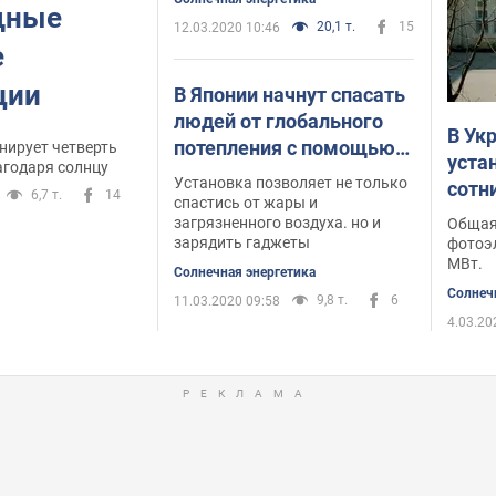
щные
20,1 т.
15
12.03.2020 10:46
е
ции
В Японии начнут спасать
людей от глобального
В Ук
потепления с помощью
нирует четверть
уста
агодаря солнцу
энергии солнца
Установка позволяет не только
сотн
6,7 т.
14
спастись от жары и
загрязненного воздуха. но и
Общая
зарядить гаджеты
фотоэ
МВт.
Солнечная энергетика
Солнеч
9,8 т.
6
11.03.2020 09:58
4.03.20