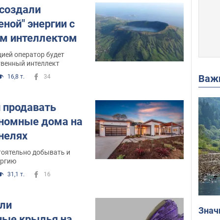
 создали
еной" энергии с
м интеллектом
ией оператор будет
твенный интеллект
Важ
16,8 т.
34
 продавать
номные дома на
нелях
тоятельно добывать и
ергию
31,1 т.
16
али
Знач
ные крылья на