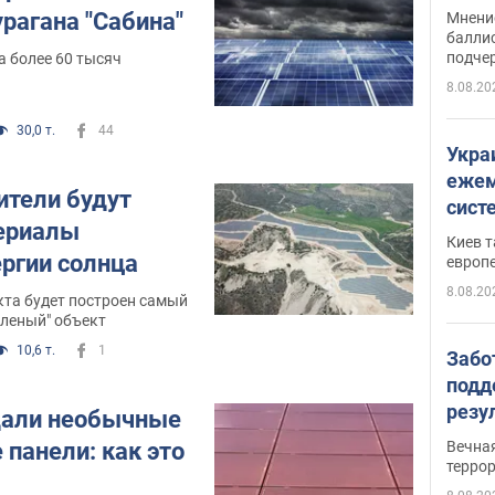
Укра
рагана "Сабина"
Мнение
баллис
подче
а более 60 тысяч
8.08.20
30,0 т.
44
Укра
ежем
ители будут
сист
ериалы
Зеле
Киев т
ергии солнца
европ
8.08.20
кта будет построен самый
еленый" объект
10,6 т.
1
Забо
подд
резу
дали необычные
обла
панели: как это
Вечна
киев
терро