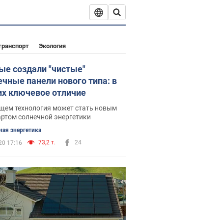
транспорт
Экология
ые создали "чистые"
ечные панели нового типа: в
их ключевое отличие
ущем технология может стать новым
артом солнечной энергетики
ная энергетика
73,2 т.
24
20 17:16