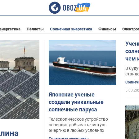
энергетика
Пеллеты
Солнечная энергетика
Финансы
Электро
Учен
солн
чем 
В буд
станд
Солнеч
5.03.20
Японские ученые
создали уникальные
солнечные паруса
Телескопическое устройство
позволит добывать чистую
энергию в любых условиях
рлина
Солнечная энергетика