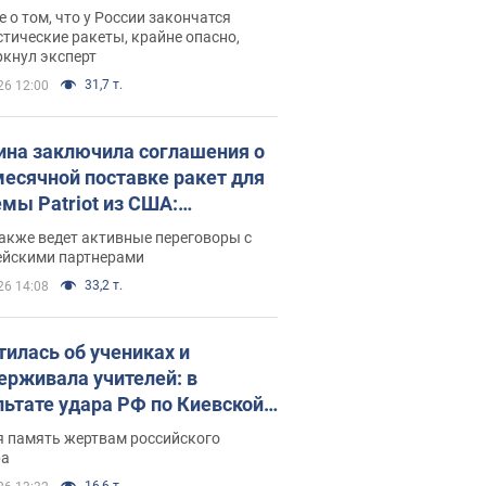
ине? Интервью с Мельником
 о том, что у России закончатся
тические ракеты, крайне опасно,
ркнул эксперт
31,7 т.
26 12:00
ина заключила соглашения о
есячной поставке ракет для
емы Patriot из США:
нский раскрыл подробности
акже ведет активные переговоры с
ейскими партнерами
33,2 т.
26 14:08
тилась об учениках и
ерживала учителей: в
льтате удара РФ по Киевской
сти погибли директор
я память жертвам российского
ского лицея, её муж и внук
ра
16,6 т.