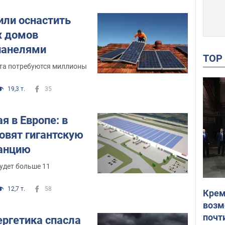
или оснастить
 домов
панелями
TO
та потребуются миллионы
19,3 т.
35
я в Европе: в
овят гигантскую
танцию
удет больше 11
12,7 т.
58
Крем
возм
почт
ергетика спасла