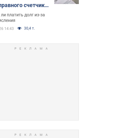
правного счетчика:
я вынес
ли платить долг из-за
иданное решение
исления
30,4 т.
26 14:43