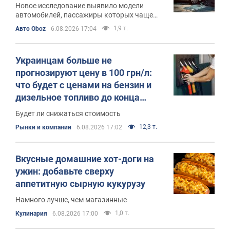
Новое исследование выявило модели
автомобилей, пассажиры которых чаще
всего гибнут в дорожно-транспортных
1,9 т.
Авто Oboz
6.08.2026 17:04
происшествиях
Украинцам больше не
прогнозируют цену в 100 грн/л:
что будет с ценами на бензин и
дизельное топливо до конца
августа
Будет ли снижаться стоимость
12,3 т.
Рынки и компании
6.08.2026 17:02
Вкусные домашние хот-доги на
ужин: добавьте сверху
аппетитную сырную кукурузу
Намного лучше, чем магазинные
1,0 т.
Кулинария
6.08.2026 17:00