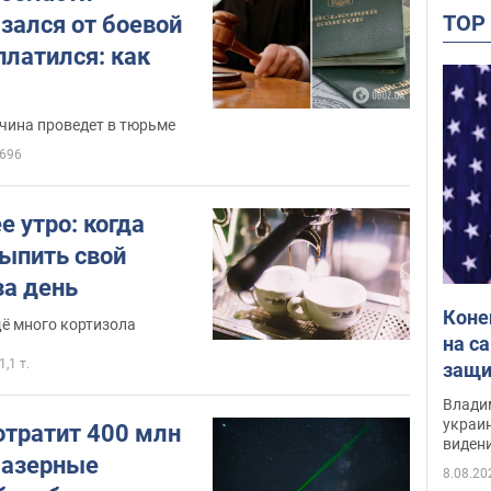
TO
зался от боевой
платился: как
ина проведет в тюрьме
696
е утро: когда
выпить свой
за день
Коне
ё много кортизола
на с
1,1 т.
защи
Инте
Владим
украи
тратит 400 млн
виден
лазерные
партне
8.08.20