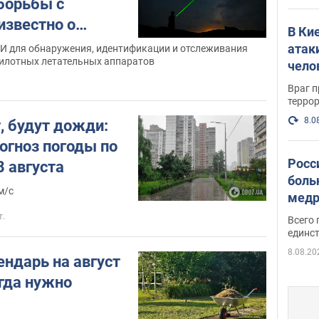
борьбы с
известно о
В Ки
атак
ИИ для обнаружения, идентификации и отслеживания
пилотных летательных аппаратов
чело
Враг 
терро
8.0
, будут дожди:
огноз погоды по
Росс
8 августа
боль
м/с
медр
т.
Всего 
единст
8.08.20
ендарь на август
огда нужно