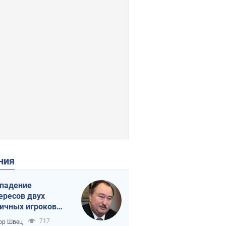
ения
падение
ересов двух
ичных игроков
 тайный план
717
ор Швец