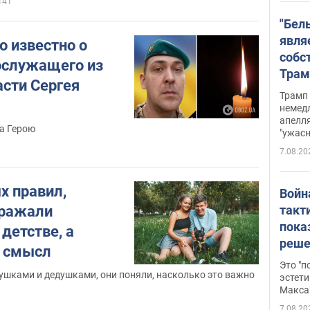
141
"Бел
явля
о известно о
собс
ослужащего из
Трам
асти Сергея
прио
Трамп 
стро
немед
апелля
баль
а Герою
"ужас
стои
7.08.20
долл
х правил,
Войн
такт
дражали
пока
 детстве, а
реше
т смысл
росс
Это "
дрон
ушками и дедушками, они поняли, насколько это важно
эстети
Макса
7.08.20