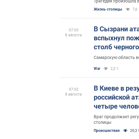
Трагедия произошла в
Жизнь столицы
7,6 
В Сызрани ат
07:03
8 августа
вспыхнул пож
столб черног
Самарскую область в
War
2,2 т.
В Киеве в рез
07:02
8 августа
российской а
четыре челов
Враг продолжает рег
столицы
Происшествия
20,3 