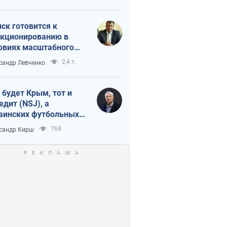
мпа и Путина?
ск готовится к
кционированию в
овиях масштабного
нного кризиса
2,4 т.
сандр Левченко
 будет Крым, тот и
едит (NSJ), а
аинских футбольных
овников могут
768
сандр Кирш
вать убийцами