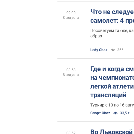
Что не следуе
09:00
8 августа
самолет: 4 п
Посоветуем также, ка
образ
Lady Oboz
366
Где и когда с
08:58
8 августа
на чемпионат
легкой атлети
трансляций
Турнир с 10 по 16 ав
Спорт Oboz
33,5 т.
Во Львовской
08:52