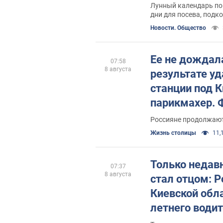
Лунный календарь п
дни для посева, подк
садом и огородом
Новости. Общество
Ее не дождала
07:58
8 августа
результате уд
станции под 
парикмахер. 
Россияне продолжают
Жизнь столицы
11,1
Только недав
07:37
8 августа
стал отцом: Р
Киевской обла
летнего водит