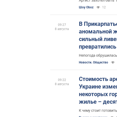
Артист захотел быть 
Шоу Oboz
12
В Прикарпать
09:27
8 августа
аномальной 
сильный ливе
превратились 
Непогода обрушилась
Новости. Общество
Стоимость ар
09:22
8 августа
Украине изме
некоторых гор
жилье – дес
арендовать
К чему стоит готовит