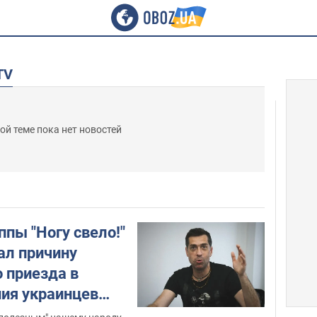
TV
ой теме пока нет новостей
пы "Ногу свело!"
ал причину
 приезда в
ния украинцев