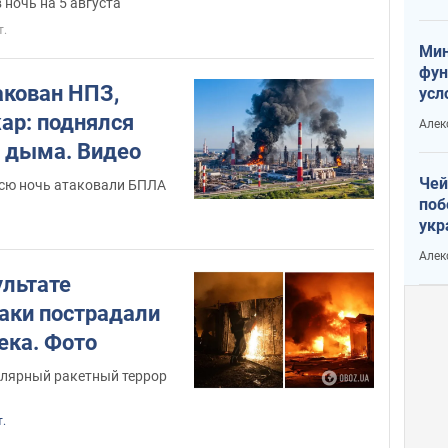
Тра
 ночь на 5 августа
т.
Мин
фун
акован НПЗ,
усл
вое
ар: поднялся
Алек
о дыма. Видео
Чей
сю ночь атаковали БПЛА
поб
укр
чин
Алек
наз
ультате
таки пострадали
ека. Фото
улярный ракетный террор
т.