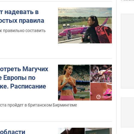
т надевать в
ростых правила
к правильно составить
мотреть Магучих
е Европы по
ке. Расписание
густа пройдет в британском Бирмингеме
 области