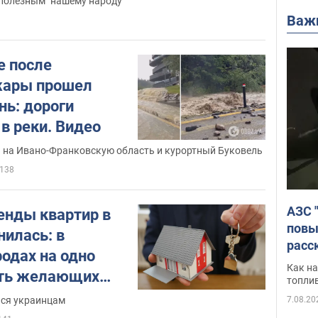
"полезным" нашему народу
Важ
е после
жары прошел
нь: дороги
в реки. Видео
 на Ивано-Франковскую область и курортный Буковель
138
АЗС 
енды квартир в
повы
нилась: в
расс
одах на одно
Как на
ять желающих
топли
7.08.20
ься украинцам