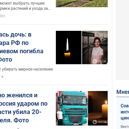
оможет выбрать лучшие
ормки растений и ухода за
351
сь дочь: в
ара РФ по
Киевом погибла
Фото
 убивать мирное население
 т.
Мн
но женился и
оссия ударом по
Сов
сти убила 20-
инт
цин
еля. Фото
или
Викт