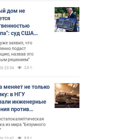
ый дом не
ется
твенностью
па": суд США
становил
уже заявил, что
ительство
ленно подаст
цию, назвав это
ного зала
ным решением"
мостью 400 млн
2,6 т.
26 23:54
аров
а меняет не только
ику: в НГУ
зали инженерные
ния против
ийских FPV-
постапокалиптическая
ов. Фото
ка из мира "Безумного
"
8,8 т.
26 23:47