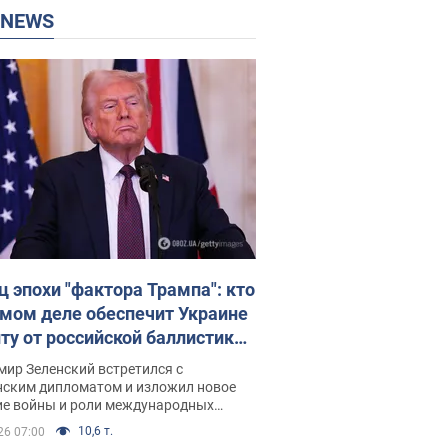
P NEWS
ц эпохи "фактора Трампа": кто
амом деле обеспечит Украине
ту от российской баллистики.
рвью с Безсмертным
ир Зеленский встретился с
нским дипломатом и изложил новое
ие войны и роли международных
ров в борьбе с Россией
10,6 т.
26 07:00