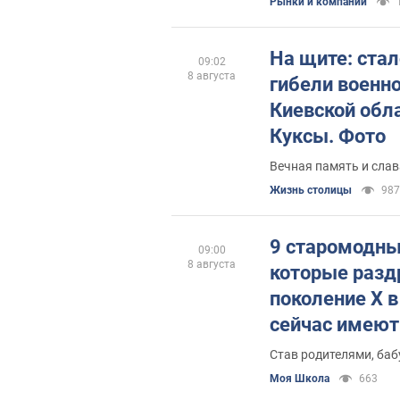
Рынки и компании
На щите: стал
09:02
8 августа
гибели военн
Киевской обл
Куксы. Фото
Вечная память и слав
Жизнь столицы
987
9 старомодны
09:00
8 августа
которые раз
поколение X в
сейчас имею
Став родителями, баб
Моя Школа
663