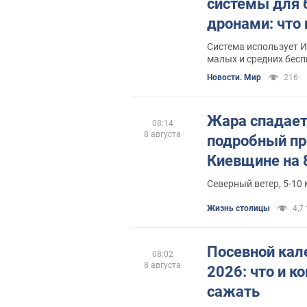
системы для 
дронами: что 
контракте
Система использует 
малых и средних бес
Новости. Мир
216
Жара спадает
08:14
8 августа
подробный пр
Киевщине на 
Северный ветер, 5-10 
Жизнь столицы
4,7 
Посевной кал
08:02
8 августа
2026: что и к
сажать