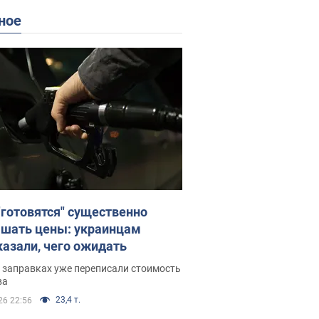
ное
"готовятся" существенно
шать цены: украинцам
казали, чего ожидать
 заправках уже переписали стоимость
ва
23,4 т.
26 22:56