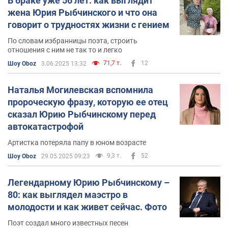
В браке уже 56 лет: как выглядит
жена Юрия Рыбчинского и что она
говорит о трудностях жизни с гением
По словам избранницы поэта, строить
отношения с ним не так то и легко
71,7 т.
12
Шоу Oboz
3.06.2025 13:32
Наталья Могилевская вспомнила
пророческую фразу, которую ее отец
сказал Юрию Рыбчинскому перед
автокатастрофой
Артистка потеряла папу в юном возрасте
9,3 т.
52
Шоу Oboz
29.05.2025 09:23
Легендарному Юрию Рыбчинскому –
80: как выглядел маэстро в
молодости и как живет сейчас. Фото
Поэт создал много известных песен