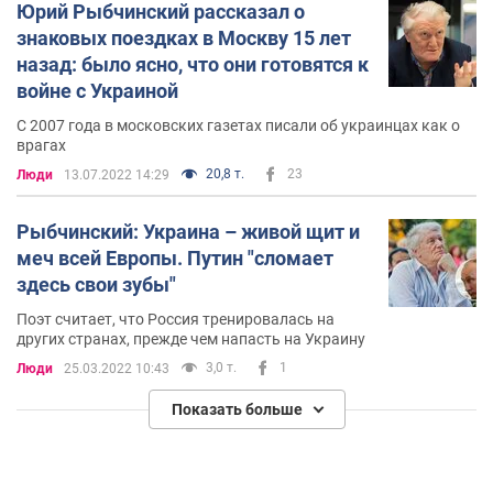
Юрий Рыбчинский рассказал о
знаковых поездках в Москву 15 лет
назад: было ясно, что они готовятся к
войне с Украиной
С 2007 года в московских газетах писали об украинцах как о
врагах
20,8 т.
23
Люди
13.07.2022 14:29
Рыбчинский: Украина – живой щит и
меч всей Европы. Путин "сломает
здесь свои зубы"
Поэт считает, что Россия тренировалась на
других странах, прежде чем напасть на Украину
3,0 т.
1
Люди
25.03.2022 10:43
Показать больше