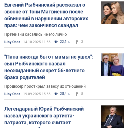
Евгений Рыбчинский рассказал о
звонке от Тони Матвиенко после
обвинений в нарушении авторских
прав: чем закончился скандал
Претензии касались не его лично
22,5 т.
3
Шоу Oboz
14.10.2025 11:55
"Папа никогда бы от мамы не ушел":
сын Рыбчинского назвал
неожиданный секрет 56-летнего
брака родителей
Продюсер приоткрыл завесу их отношений
25,4 т.
8
Шоу Oboz
19.09.2025 15:55
Легендарный Юрий Рыбчинский
назвал украинского артиста-
патриота, которого считает