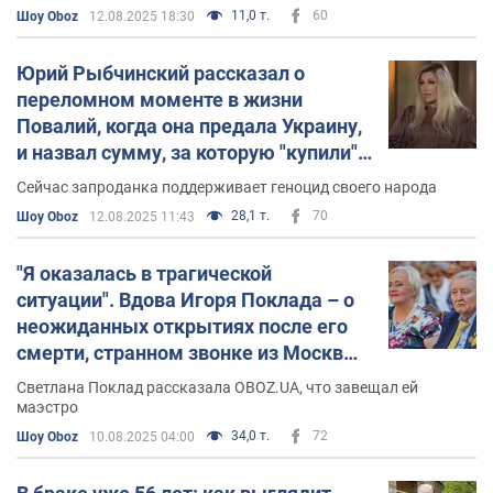
11,0 т.
60
Шоу Oboz
12.08.2025 18:30
Юрий Рыбчинский рассказал о
переломном моменте в жизни
Повалий, когда она предала Украину,
и назвал сумму, за которую "купили"
ее позицию
Сейчас запроданка поддерживает геноцид своего народа
28,1 т.
70
Шоу Oboz
12.08.2025 11:43
"Я оказалась в трагической
ситуации". Вдова Игоря Поклада – о
неожиданных открытиях после его
смерти, странном звонке из Москвы
и пророческом сне
Светлана Поклад рассказала ОBOZ.UA, что завещал ей
маэстро
34,0 т.
72
Шоу Oboz
10.08.2025 04:00