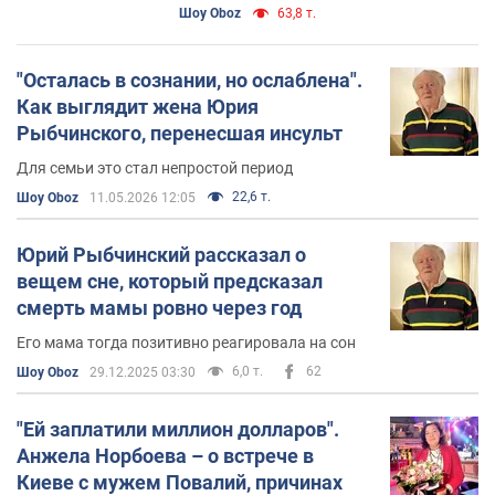
никто не видел
Шоу Oboz
63,8 т.
"Осталась в сознании, но ослаблена".
Как выглядит жена Юрия
Рыбчинского, перенесшая инсульт
Для семьи это стал непростой период
22,6 т.
Шоу Oboz
11.05.2026 12:05
Юрий Рыбчинский рассказал о
вещем сне, который предсказал
смерть мамы ровно через год
Его мама тогда позитивно реагировала на сон
6,0 т.
62
Шоу Oboz
29.12.2025 03:30
"Ей заплатили миллион долларов".
Анжела Норбоева – о встрече в
Киеве с мужем Повалий, причинах