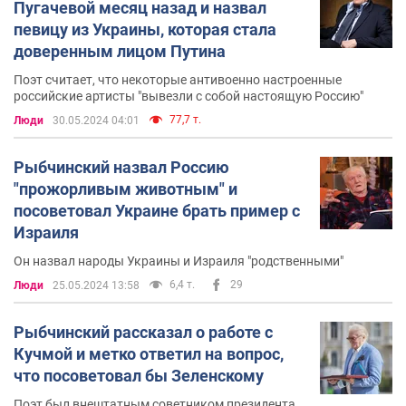
Пугачевой месяц назад и назвал
певицу из Украины, которая стала
доверенным лицом Путина
Поэт считает, что некоторые антивоенно настроенные
российские артисты "вывезли с собой настоящую Россию"
77,7 т.
Люди
30.05.2024 04:01
Рыбчинский назвал Россию
"прожорливым животным" и
посоветовал Украине брать пример с
Израиля
Он назвал народы Украины и Израиля "родственными"
6,4 т.
29
Люди
25.05.2024 13:58
Рыбчинский рассказал о работе с
Кучмой и метко ответил на вопрос,
что посоветовал бы Зеленскому
Поэт был внештатным советником президента