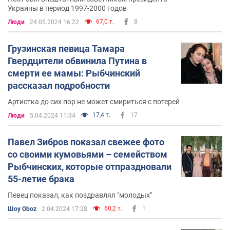
Украины в период 1997-2000 годов
67,0 т.
8
Люди
24.05.2024 16:22
Грузинская певица Тамара
Гвердцители обвинила Путина в
смерти ее мамы: Рыбчинский
рассказал подробности
Артистка до сих пор не может смириться с потерей
17,4 т.
17
Люди
5.04.2024 11:34
Павел Зибров показал свежее фото
со своими кумовьями – семейством
Рыбчинских, которые отпраздновали
55-летие брака
Певец показал, как поздравлял "молодых"
60,2 т.
1
Шоу Oboz
2.04.2024 17:28