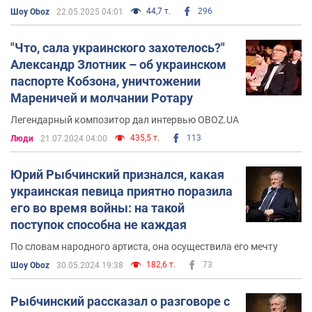
44,7 т.
296
Шоу Oboz
22.05.2025 04:01
"Что, сала украинского захотелось?"
Александр Злотник – об украинском
паспорте Кобзона, уничтожении
Мареничей и молчании Ротару
Легендарный композитор дал интервью OBOZ.UA
435,5 т.
113
Люди
21.07.2024 04:00
Юрий Рыбчинский признался, какая
украинская певица приятно поразила
его во время войны: на такой
поступок способна не каждая
По словам народного артиста, она осуществила его мечту
182,6 т.
73
Шоу Oboz
30.05.2024 19:38
Рыбчинский рассказал о разговоре с