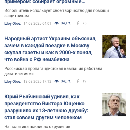
примером: собирает огромные
деньги на ВСУ и не кричит об этом
Исполнитель использует свое творчество для помощи
защитникам
34,1 т.
75
Шоу Oboz
14.08.2025 04:01
Народный артист Украины объяснил,
зачем в каждой поездке в Москву
скупал газеты и как в 2000-х понял,
что война с РФ неизбежна
Российская пропагандистская кампания работала
десятилетиями
34,0 т.
19
Шоу Oboz
13.08.2025 17:12
Юрий Рыбчинский удивил, как
президентство Виктора Ющенко
разрушило их 13-летнюю дружбу:
стал совсем другим человеком
На политика повлияло окружение