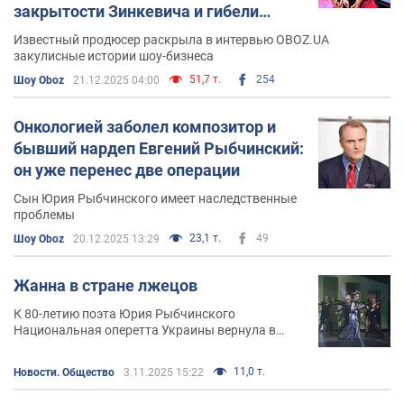
закрытости Зинкевича и гибели
родственника из РФ на фронте
Известный продюсер раскрыла в интервью OBOZ.UA
закулисные истории шоу-бизнеса
51,7 т.
254
Шоу Oboz
21.12.2025 04:00
Онкологией заболел композитор и
бывший нардеп Евгений Рыбчинский:
он уже перенес две операции
Сын Юрия Рыбчинского имеет наследственные
проблемы
23,1 т.
49
Шоу Oboz
20.12.2025 13:29
Жанна в стране лжецов
К 80-летию поэта Юрия Рыбчинского
Национальная оперетта Украины вернула в
репертуар первую украинскую рок-оперу "Белая
ворона"
11,0 т.
Новости. Общество
3.11.2025 15:22