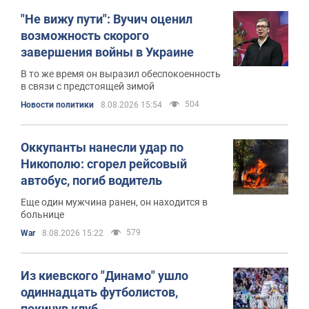
"Не вижу пути": Вучич оценил
возможность скорого
завершения войны в Украине
В то же время он выразил обеспокоенность
в связи с предстоящей зимой
504
Новости политики
8.08.2026 15:54
Оккупанты нанесли удар по
Никополю: сгорел рейсовый
автобус, погиб водитель
Еще один мужчина ранен, он находится в
больнице
579
War
8.08.2026 15:22
Из киевского "Динамо" ушло
одиннадцать футболистов,
покинув клуб