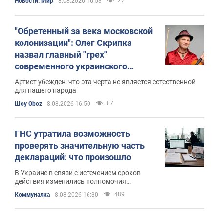
27
Новости. Мир
8.08.2026 16:53
"Обретенный за века московской
колонизации": Олег Скрипка
назвал главный "грех"
современного украинского
общества, от которого
Артист убежден, что эта черта не является естественной
необходимо избавиться
для нашего народа
87
Шоу Oboz
8.08.2026 16:50
ГНС утратила возможность
проверять значительную часть
деклараций: что произошло
В Украине в связи с истечением сроков
действия изменились полномочия
налоговиков
489
Коммуналка
8.08.2026 16:30