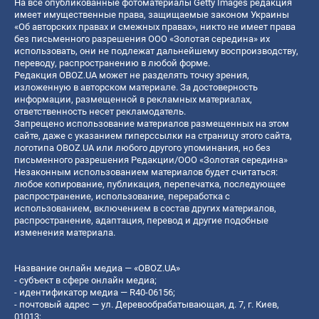
На все опубликованные фотоматериалы Getty Images редакция
имеет имущественные права, защищаемые законом Украины
«Об авторских правах и смежных правах», никто не имеет права
без письменного разрешения ООО «Золотая середина» их
использовать, они не подлежат дальнейшему воспроизводству,
переводу, распространению в любой форме.
Редакция OBOZ.UA может не разделять точку зрения,
изложенную в авторском материале. За достоверность
информации, размещенной в рекламных материалах,
ответственность несет рекламодатель.
Запрещено использование материалов размещенных на этом
сайте, даже с указанием гиперссылки на страницу этого сайта,
логотипа OBOZ.UA или любого другого упоминания, но без
письменного разрешения Редакции/ООО «Золотая середина»
Незаконным использованием материалов будет считаться:
любое копирование, публикация, перепечатка, последующее
распространение, использование, переработка с
использованием, включением в состав других материалов,
распространение, адаптация, перевод и другие подобные
изменения материала.
Название онлайн медиа — «OBOZ.UA»
- субъект в сфере онлайн медиа;
- идентификатор медиа — R40-06156;
- почтовый адрес — ул. Деревообрабатывающая, д. 7, г. Киев,
01013;