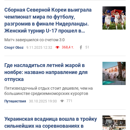
Сборная Северной Кореи выиграла
чемпионат мира по футболу,
разгромив в финале Нидерланды.
Женский турнир U-17 прошел в
Марокко
Матч завершился со счетом 3:0
368,4 т.
51
Спорт Oboz
9.11.2025 12:32
Где насладиться летней жарой в
ноябре: названо направление для
отпуска
Пятизвездочный отдых стоит дешевле, чем на
большинстве средиземноморских курортов
771
Путешествия
30.10.2025 19:00
Украинская всадница вошла в тройку
сильнейших на соревнованиях в