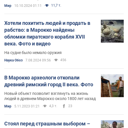
11,7 т.
Мир
10.10.2024 01:11
Хотели похитить людей и продать в
рабство: в Марокко найдены
обломки пиратского корабля XVII
века. Фото и видео
На судне было немало оружия
456
Наука Обоз
7.08.2024 09:56
В Марокко археологи откопали
древний римский город II века. Фото
Новый объект позволит взглянуть на жизнь
людей в древнем Марокко около 1800 лет назад
4,3 т.
23
Мир
5.11.2023 01:21
Стоял перед страшным выбором –