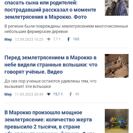
спасать сына или родителей:
пострадавший рассказал о моменте
землетрясения в Марокко. Фото
В регионе были повреждены землетрясением многочисленные
небольшие фермерские деревни
7,7 т.
165
Мир
12.09.2023 10:25
Перед землетрясением в Марокко в
небе видели странные вспышки: что
говорят учёные. Видео
До сих пор ученые остаются удивлены тем, что
вызывает эти вспышки
15,1 т.
48
Мир
11.09.2023 20:49
В Марокко произошло мощное
землетрясение: количество жертв
превысило 2 тысячи, в стране