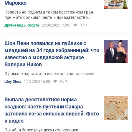
Марокко
Попасть на подиум в таком престижном Гран-
при – это большая честь и доказательство
высокого уровня мастерства
3,6 т.
Другие виды спорта
23.09.2025 15:05
Шон Пенн появился на публике с
младшей на 34 года избранницей: что
известно о молдавской актрисе
Валерии Ников
О романе пары стало известно в начале осени
9,3 т.
Шоу Oboz
1.12.2024 16:00
Выпала десятилетняя норма
осадков: часть пустыни Сахара
затопило из-за сильных ливней. Фото
и видео
Погибли более двух десятков человек