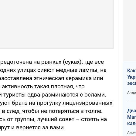
редоточена на рынках (суках), где все
 одних улицах сияют медные лампы, на
Как
Укр
расставлена этническая керамика или
экс
 активность такая плотная, что
неф
Андр
и туристы едва разминаются с ослами.
уют брать на прогулку лицензированных
 в след, чтобы не потеряться в толпе.
Два
Маг
сь от группы, лучший совет – стоять на
кал
рут и вернется за вами.
Алек