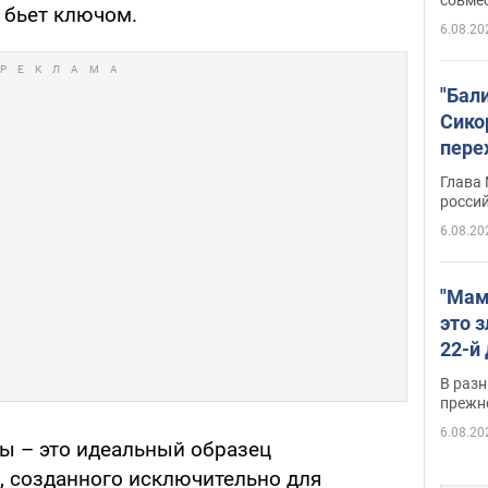
 бьет ключом.
6.08.20
"Бал
Сико
пере
Укра
Глава
росси
6.08.20
"Мам
это 
22-й
масс
В разн
возв
прежн
виде
6.08.20
ы – это идеальный образец
, созданного исключительно для