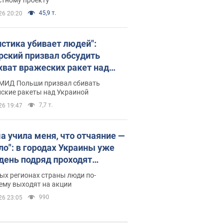
45,9 т.
26 20:20
истика убивает людей":
рский призвал обсудить
хват вражеских ракет над
иной
 МИД Польши призвал сбивать
йские ракеты над Украиной
7,7 т.
26 19:47
а учила меня, что отчаяние —
зло": в городах Украины уже
 день подряд проходят
овые митинги за
ых регионах страны люди по-
ращение Федорова. Фото и
ему выходят на акции
о
990
26 23:05