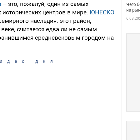
вака
а
– это, пожалуй, один из самых
Чего б
на рын
 исторических центров в мире.
ЮНЕСКО
6.08.20
семирного наследия: этот район,
веке, считается едва ли не самым
хранившимся средневековым городом на
идео дня