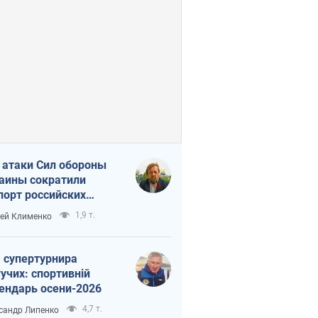
 атаки Сил обороны
аины сократили
порт российских
тепродуктов
1,9 т.
ей Клименко
 супертурнира
учих: спортивній
ендарь осени-2026
4,7 т.
сандр Липенко