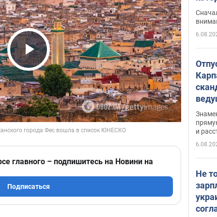
"агр
Сначал
внима
6.08.20
Play Video
Отпу
Карп
скан
вед
несп
Знаме
захе
пряму
и расс
6.08.20
рсе главного – подпишитесь на Новини на
Не т
зарп
Подписаться
укра
согл