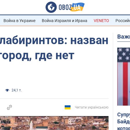
Война в Украине
Война Израиля и Ирана
VENETO
Россий
Важ
 лабиринтов: назван
ород, где нет
24,1 т.
Читати українською
Супр
Байд
кото