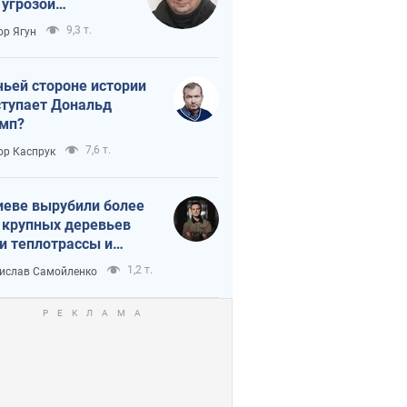
 угрозой
тическая
9,3 т.
ор Ягун
истика
чьей стороне истории
тупает Дональд
мп?
7,6 т.
ор Каспрук
иеве вырубили более
 крупных деревьев
и теплотрассы и
реки Генплану
1,2 т.
ислав Самойленко