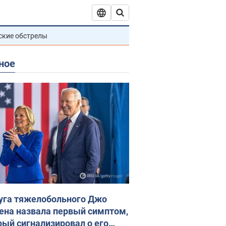
ские обстрелы
ное
уга тяжелобольного Джо
ена назвала первый симптом,
рый сигнализировал о его