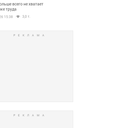
нсии
ольше всего не хватает
ке труда
3,0 т.
26 15:38