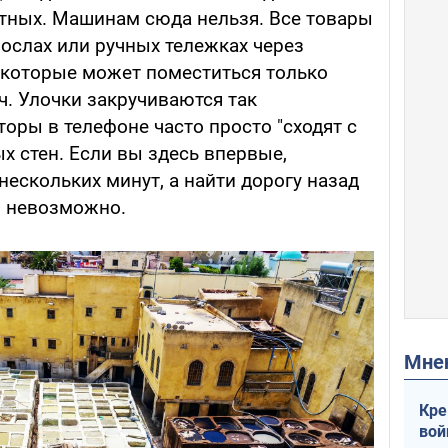
тных. Машинам сюда нельзя. Все товары
 ослах или ручных тележках через
в которые может поместиться только
ч. Улочки закручиваются так
торы в телефоне часто просто "сходят с
х стен. Если вы здесь впервые,
нескольких минут, а найти дорогу назад
и невозможно.
Мн
Кре
вой