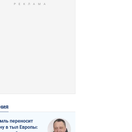
ения
мль переносит
ну в тыл Европы: