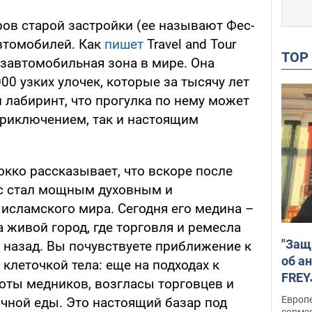
ров старой застройки (ее называют Фес-
автомобилей. Как
пишет
Travel and Tour
TO
езавтомобильная зона в мире. Она
00 узких улочек, которые за тысячу лет
й лабиринт, что прогулка по нему может
риключением, так и настоящим
кко рассказывает, что вскоре после
Фес стал мощным духовным и
исламского мира. Сегодня его медина –
а живой город, где торговля и ремесла
"Защ
ия назад. Вы почувствуете приближение к
об а
 клеточкой тела: еще на подходах к
FREY
боты медников, возгласы торговцев и
подд
Европ
ичной еды. Это настоящий базар под
совме