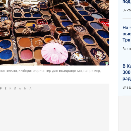
под
кри
Викт
лог
На 
выс
Тра
Викт
В К
300
рад
воп
Влад