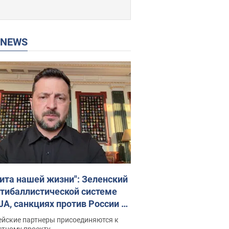
P NEWS
ита нашей жизни": Зеленский
нтибаллистической системе
JA, санкциях против России и
ержке аграриев. Видео
ейские партнеры присоединяются к
стному проекту