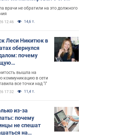
ессивном" раке
а врачи не обратили на это должного
ния
14,6 т.
26 12:46
ск Леси Никитюк в
атах обернулся
далом: почему
ущую
раведливо
нитость вышла на
йтили
ю коммуникацию в сети
тавила все точки над "i"
11,4 т.
26 17:32
олько из-за
латы: почему
инцы не спешат
ашаться на