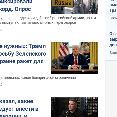
фиксировали
выс
корд. Опрос
Тра
 уровень поддержки действий российской армии, почти
Викт
х выступают за начало мирных переговоров
т.
О з
выр
дер
е нужны»: Трамп
что
осьбу Зеленского
Влад
Тер
раине ракет для
 отдельных видов боеприпасов ограничены
,5 т.
казал, какие
едует внести в
лизации, и