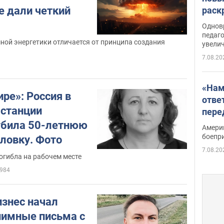
е дали четкий
раск
Однов
педаг
ной энергетики отличается от принципа создания
увелич
7.08.20
«Нам
ре»: Россия в
отве
 станции
пере
Patri
убила 50-летнюю
Амери
боепр
ловку. Фото
7.08.20
гибла на рабочем месте
984
изнес начал
нимные письма с