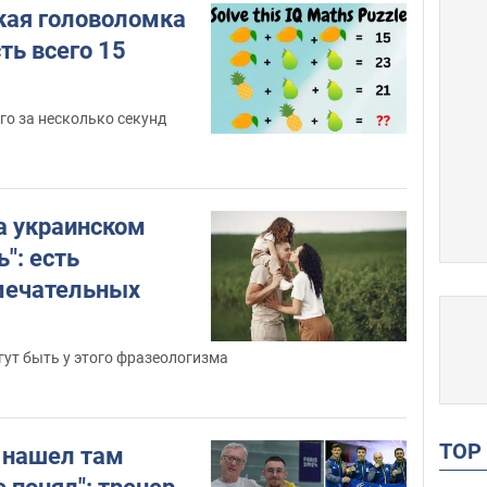
кая головоломка
сть всего 15
его за несколько секунд
а украинском
": есть
мечательных
ут быть у этого фразеологизма
TO
н нашел там