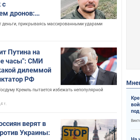
 с
ем дронов:
предил об
 деньги, прикрываясь массированными ударами
ит Путина на
е часы": СМИ
 какой дилеммой
иктатор РФ
Мн
Госдуму Кремль пытается избежать непопулярной
Кре
вой
,4 т.
под
кри
Викт
оссиян верят в
лог
против Украины:
На 