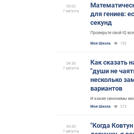
Математичес
05:02
7 августа
для гениев: е
секунд
Проверьте свой IQ вс
Моя Школа
192
Как сказать н
04:30
7 августа
"души не чаять
несколько за
вариантов
И какие синонимы мог
Моя Школа
573
"Когда Ковту
04:30
7 августа