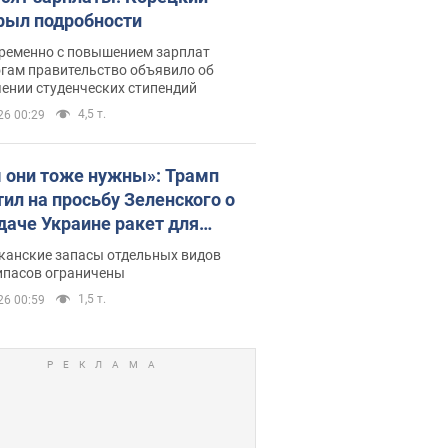
рыл подробности
ременно с повышением зарплат
огам правительство объявило об
ении студенческих стипендий
4,5 т.
26 00:29
 они тоже нужны»: Трамп
тил на просьбу Зеленского о
даче Украине ракет для
ot
канские запасы отдельных видов
ипасов ограничены
1,5 т.
26 00:59