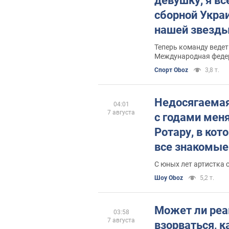
девушку, я вс
сборной Украи
нашей звезды
встрече с рос
Теперь команду ведет
Международная федер
подиуме и но
придумала наказание
Спорт Oboz
3,8 т.
Недосягаемая
04:01
7 августа
с годами мен
Ротару, в ко
все знакомые
какова ее на
С юных лет артистка 
Шоу Oboz
5,2 т.
Может ли реа
03:58
7 августа
взорваться, к