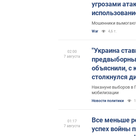
угрозами атак
использовани
«Флеш» преду
Мошенники вымогают
опасности
War
4,6 т.
"Украина став
02:00
7 августа
предвыборны
объяснили, с
столкнулся д
Накануне выборов в 
мобилизации
Новости политики
1
Все меньше р
01:17
7 августа
успех войны 