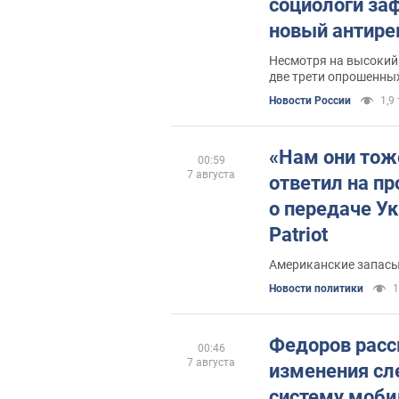
социологи за
новый антире
Несмотря на высокий
две трети опрошенны
Новости России
1,9 
«Нам они тож
00:59
7 августа
ответил на пр
о передаче Ук
Patriot
Американские запасы
Новости политики
1
Федоров расс
00:46
7 августа
изменения сл
систему моби