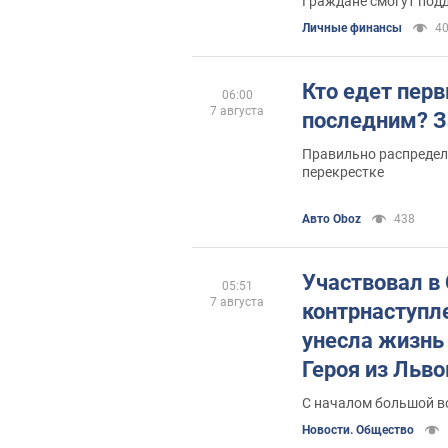
Граждане смогут под
Личные финансы
4
Кто едет перв
06:00
7 августа
последним? З
Правильно распредел
перекрестке
Авто Oboz
438
Участвовал в
05:51
7 августа
контрнаступл
унесла жизнь
Героя из Льво
Фото
С началом большой в
Новости. Общество