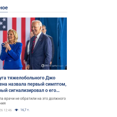
ное
уга тяжелобольного Джо
ена назвала первый симптом,
рый сигнализировал о его
ессивном" раке
а врачи не обратили на это должного
ния
16,7 т.
26 12:46