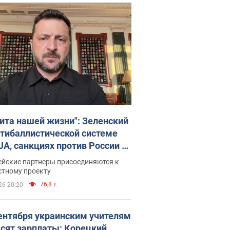
ита нашей жизни": Зеленский
нтибаллистической системе
JA, санкциях против России и
ержке аграриев. Видео
ейские партнеры присоединяются к
стному проекту
76,8 т.
26 20:20
сентября украинским учителям
сят зарплаты: Корецкий