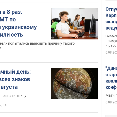
Отпу
 в 8 раз.
Карп
МТ по
скан
и украинскому
вед
несп
или сеть
Знаме
захе
пряму
етях попытались выяснить причину такого
и расс
а
6.08.20
"Дин
ачный день:
стар
всех знаков
квал
августа
конф
Матч 
ноз на пятницу
6.08.20
2,1 т.