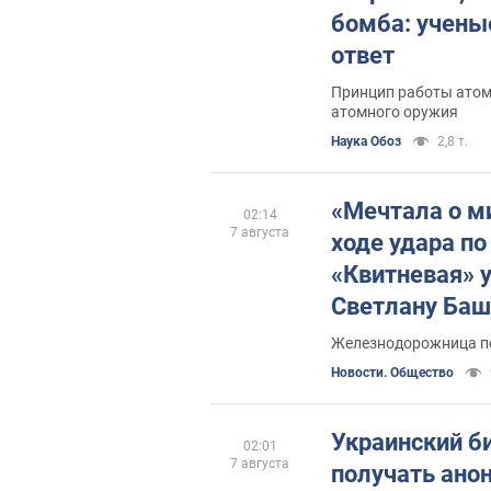
бомба: учены
ответ
Принцип работы атом
атомного оружия
Наука Обоз
2,8 т.
«Мечтала о ми
02:14
7 августа
ходе удара по
«Квитневая» 
Светлану Баш
Железнодорожница по
Новости. Общество
Украинский б
02:01
7 августа
получать ано