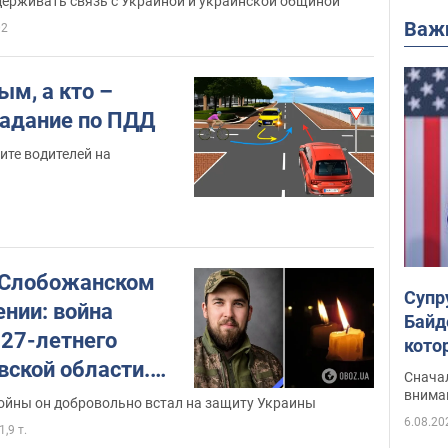
держивать связь с Украиной и украинской общиной
Важ
02
ым, а кто –
адание по ПДД
ите водителей на
 Слобожанском
Супр
ении: война
Байд
 27-летнего
кото
вской области.
"агр
Сначал
внима
ойны он добровольно встал на защиту Украины
6.08.20
1,9 т.