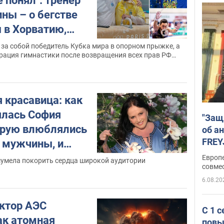
е понял": тренер
ны – о бегстве
 в Хорватию,
сиянами на
 за собой победитель Кубка мира в опорном прыжке, а
ация гимнастики после возвращения всех прав РФ
вом лидере
 за протесты
 красавица: как
ялась София
"Защ
торую влюблялись
об а
FREY
 мужчины, и
подд
стоящая фамилия
Европ
сумела покорить сердца широкой аудитории
совме
6.08.20
ктор АЭС
С 1 
ак атомная
повы