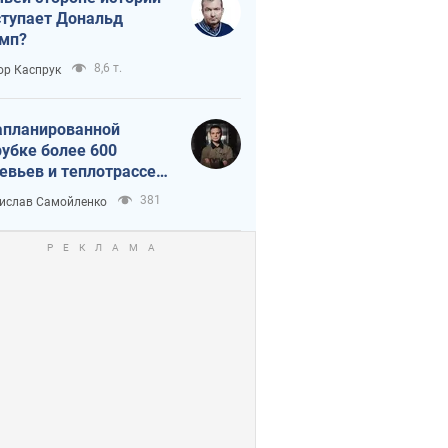
тупает Дональд
мп?
8,6 т.
ор Каспрук
апланированной
убке более 600
евьев и теплотрассе:
 происходит на
381
ислав Самойленко
емках в Киеве