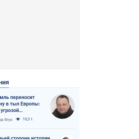
ения
мль переносит
ну в тыл Европы:
 угрозой
тическая
10,3 т.
ор Ягун
истика
чьей стороне истории