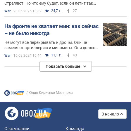
Стреляют. Но что ему будет, если он летит так
высоко
24,7 т.
27
War
23.06.2025 13:32
На фронте не хватает мин: как сейчас
– не было никогда
Не могут все перекрывать и дроны. Они не
заменяют артиллерию и минометы. Они должны
работать в тандеме!
11,1 т.
43
War
16.09.2024 16:44
Показать больше
Юлия Кириенко-Меринова
В начало
О компании
Команда