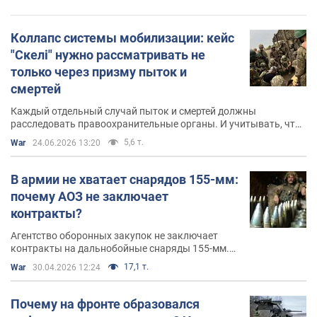
Коллапс системы мобилизации: кейс
"Скелі" нужно рассматривать не
только через призму пыток и
смертей
Каждый отдельный случай пыток и смертей должны
расследовать правоохранительные органы. И учитывать, что
армия действует в условиях, созданных для нее: властью и
5,6 т.
War
24.06.2026 13:20
системой
В армии не хватает снарядов 155-мм:
почему АОЗ не заключает
контракты?
Агентство оборонных закупок не заключает
контракты на дальнобойные снаряды 155-мм.
Хотя должно было это сделать еще в январе
17,1 т.
War
30.04.2026 12:24
Почему на фронте образовался