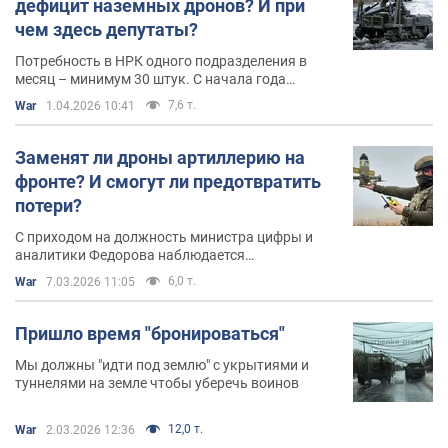
дефицит наземных дронов? И при
чем здесь депутаты?
Потребность в НРК одного подразделения в
месяц – минимум 30 штук. С начала года
бригады, которые работают на Покровском и
7,6 т.
War
1.04.2026 10:41
Александровском направлении, получили от 2-х
до 7-ми НРК за три месяца
Заменят ли дроны артиллерию на
фронте? И смогут ли предотвратить
потери?
С приходом на должность министра цифры и
аналитики Федорова наблюдается
формирование общественного мнения, что
6,0 т.
War
7.03.2026 11:05
дронами можно выиграть войну
Пришло время "бронироваться"
Мы должны "идти под землю" с укрытиями и
туннелями на земле чтобы уберечь воинов
12,0 т.
War
2.03.2026 12:36