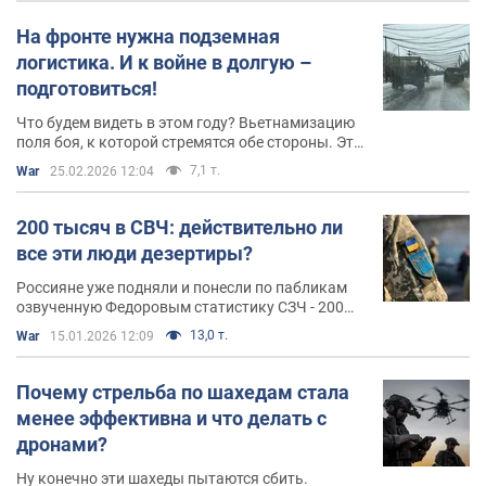
На фронте нужна подземная
логистика. И к войне в долгую –
подготовиться!
Что будем видеть в этом году? Вьетнамизацию
поля боя, к которой стремятся обе стороны. Это
напоминает классическую вьетнамскую войну,
7,1 т.
War
25.02.2026 12:04
где тоннели Cu Chi позволяли выживать под
тотальным доминированием США в воздухе
200 тысяч в СВЧ: действительно ли
все эти люди дезертиры?
Россияне уже подняли и понесли по пабликам
озвученную Федоровым статистику СЗЧ - 200
тысяч. Количество заоблачное. Но кто эти люди
13,0 т.
War
15.01.2026 12:09
Почему стрельба по шахедам стала
менее эффективна и что делать с
дронами?
Ну конечно эти шахеды пытаются сбить.