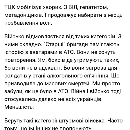
ТЦК мобілізує хворих. З ВІЛ, гепатитом,
метадонщиків. І продовжує набирати з місць
позбавлення волі.
Військо відмовляється від таких категорій. З
ними складно. "Старші" бригади памʼятають
історію з аватарами в АТО. Вони не хочуть
повторення. Ям, боксів де утримують таких,
бо вони не в адекваті. Бо вони загроза для
солдатів у стані алкогольного спʼяніння. Що
призводила до масових смертей. Ми просто
забули, як це було в АТО. Війна і військо тоді
стосувались далеко не всіх українців.
Меньшість.
Беруть такі категорії штурмові війська. Часто
тому, що їм інших не пропонують.