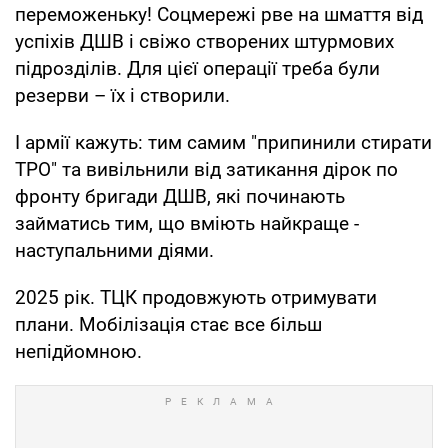
переможеньку! Соцмережі рве на шмаття від
успіхів ДШВ і свіжо створених штурмових
підрозділів. Для цієї операції треба були
резерви – їх і створили.
І армії кажуть: тим самим "припинили стирати
ТРО" та вивільнили від затикання дірок по
фронту бригади ДШВ, які починають
займатись тим, що вміють найкраще -
наступальними діями.
2025 рік. ТЦК продовжують отримувати
плани. Мобілізація стає все більш
непідйомною.