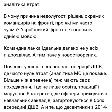
аналітика втрат.
В чому причина недолугості рішень окремих
командирів на фронті, про які ми часто
чуємо? Український фронт не говорить
однією мовою.
Командна ланка ідеальна далеко не у всіх
підрозділах. А тим паче у новостворених.
Поясню: успішні і сплановані операції ДШВ,
де часто нуль втрат (аналітика МО це покаже.
Більше ніж впевнена) теж мають своє
походження. І це не лише освіта, традиції і
марунове братерство, де офіцери приходять з
навчальних закладів, загартовуються в боях
всередині ДШВ. А й те, що десантники з 2014-