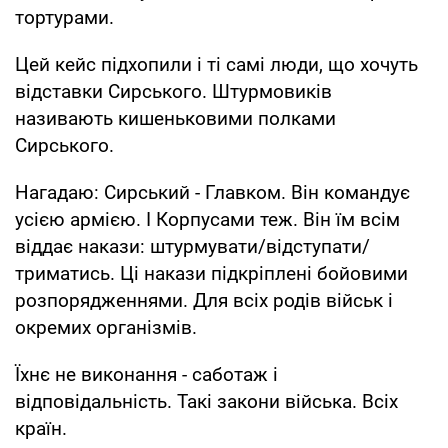
тортурами.
Цей кейс підхопили і ті самі люди, що хочуть
відставки Сирського. Штурмовиків
називають кишеньковими полками
Сирського.
Нагадаю: Сирський - Главком. Він командує
усією армією. І Корпусами теж. Він їм всім
віддає накази: штурмувати/відступати/
триматись. Ці накази підкріплені бойовими
розпорядженнями. Для всіх родів військ і
окремих організмів.
Їхнє не виконання - саботаж і
відповідальність. Такі закони війська. Всіх
країн.