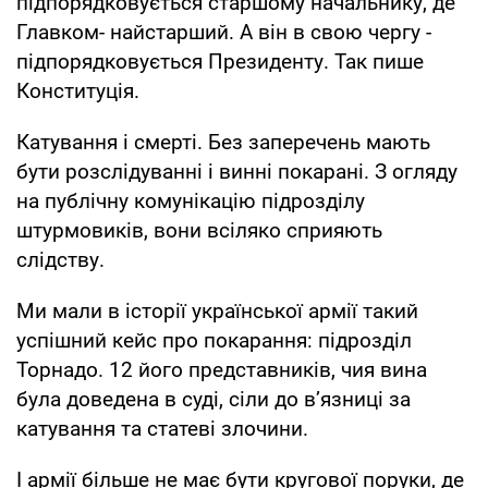
підпорядковується старшому начальнику, де
Главком- найстарший. А він в свою чергу -
підпорядковується Президенту. Так пише
Конституція.
Катування і смерті. Без заперечень мають
бути розслідуванні і винні покарані. З огляду
на публічну комунікацію підрозділу
штурмовиків, вони всіляко сприяють
слідству.
Ми мали в історії української армії такий
успішний кейс про покарання: підрозділ
Торнадо. 12 його представників, чия вина
була доведена в суді, сіли до вʼязниці за
катування та статеві злочини.
І армії більше не має бути кругової поруки, де