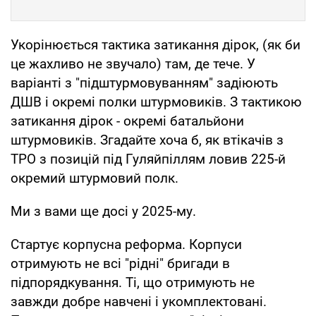
Укорінюється тактика затикання дірок, (як би
це жахливо не звучало) там, де тече. У
варіанті з "підштурмовуванням" задіюють
ДШВ і окремі полки штурмовиків. З тактикою
затикання дірок - окремі батальйони
штурмовиків. Згадайте хоча б, як втікачів з
ТРО з позицій під Гуляйпіллям ловив 225-й
окремий штурмовий полк.
Ми з вами ще досі у 2025-му.
Стартує корпусна реформа. Корпуси
отримують не всі "рідні" бригади в
підпорядкування. Ті, що отримують не
завжди добре навчені і укомплектовані.