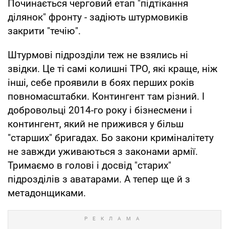
Починається черговий етап "підтікання
ділянок" фронту - задіють штурмовиків
закрити "течію".
Штурмові підрозділи теж не взялись ні
звідки. Це ті самі колишні ТРО, які краще, ніж
інші, себе проявили в боях перших років
повномасштабки. Контингент там різний. І
добровольці 2014-го року і бізнесмени і
контингент, який не прижився у більш
"старших" бригадах. Бо закони криміналітету
не завжди уживаються з законами армії.
Тримаємо в голові і досвід "старих"
підрозділів з аватарами. А тепер ще й з
метадонщиками.