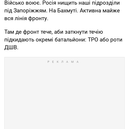
Військо воює. Росія нищить наші підрозділи
під Запоріжжям. На Бахмуті. Активна майже
вся лінія фронту.
Там де фронт тече, аби заткнути течію
підкидають окремі батальйони: ТРО або роти
ДШВ.