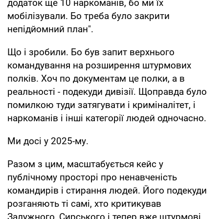
додаток ще 10 наркоманів, бо ми їх
мобілізували. Бо треба було закрити
непідйомний план".
Що і зробили. Бо був запит верхнього
командування на розширення штурмових
полків. Хоч по документам це полки, а в
реальності - подекуди дивізії. Щоправда було
помилкою туди затягувати і криміналітет, і
наркоманів і інші категорії людей одночасно.
Ми досі у 2025-му.
Разом з цим, масштабується кейс у
публічному просторі про ненавченість
командирів і стирання людей. Його подекуди
розганяють ті самі, хто критикував
Залужного, Сирського і тепер вже штурмові