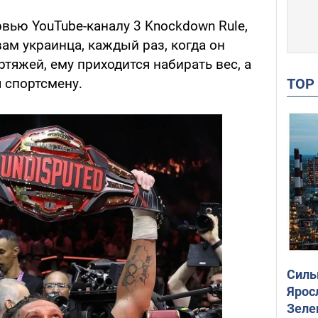
рвью YouTube-каналу 3 Knockdown Rule,
вам украинца, каждый раз, когда он
ртяжей, ему приходится набирать вес, а
TO
 спортсмену.
Силы
Ярос
Зеле