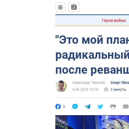
Герои войны
"Это мой пла
радикальный
после реван
Александр Чеканов
Спорт Obo
6.06.2024 10:16
2 минуты
0