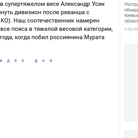
нети
в супертяжелом весе Александр Усик
Постр
Фото
обнар
кинуть дивизион после реванша с
Киевс
 КО). Наш соотечественник намерен
облас
все пояса в тяжелой весовой категории,
6.08.20
 года, когда побил россиянина Мурата
идео дня