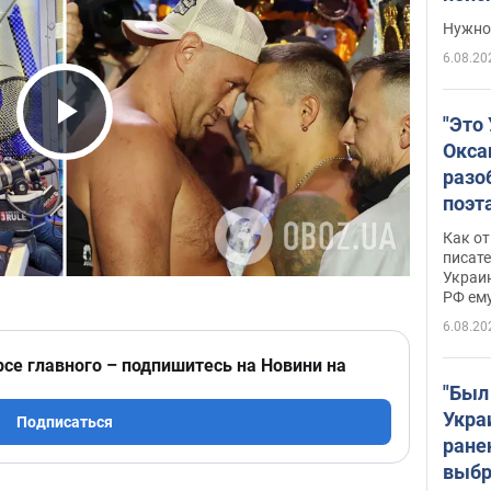
выне
Нужно 
6.08.20
"Это
Play Video
Окса
разо
поэта
"заз
Как от
даже
писат
Украин
а те
РФ ему
гено
6.08.20
рсе главного – подпишитесь на Новини на
"Был
Укра
Подписаться
ране
выбр