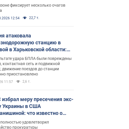
ации. Фото и видео
зоне фиксирует несколько очагов
а
22,7 т.
8.2026 12:54
ия атаковала
знодорожную станцию в
вой в Харьковской области:
 погибшие и раненые
ультате удара БПЛА были повреждены
, контактная сеть и подвижной
; движение поездов до станции
нно приостановлено
2,6 т.
26 11:57
 избрал меру пресечения экс-
у Украины в США
анишиной: что известно о
е полностью удовлетворил
айство прокуратуры