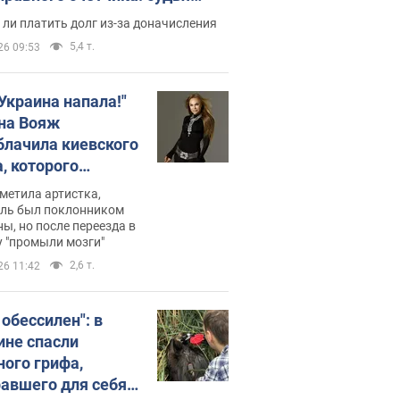
с неожиданное решение
ли платить долг из-за доначисления
5,4 т.
26 09:53
 Украина напала!"
на Вояж
блачила киевского
, которого
омбировали": он
метила артистка,
 русского не знал,
ель был поклонником
ы, но после переезда в
перь хочет
 "промыли мозги"
цида украинцев
2,6 т.
26 11:42
 обессилен": в
ине спасли
ного грифа,
авшего для себя