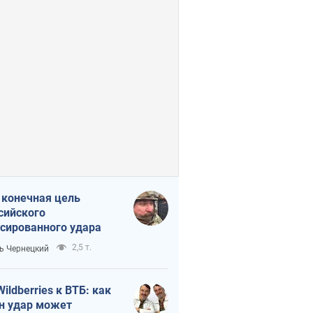
 конечная цель
сийского
сированного удара
2,5 т.
ь Чернецкий
Wildberries к ВТБ: как
н удар может