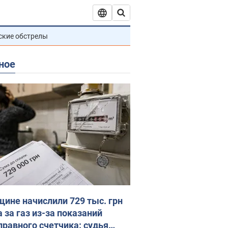
ские обстрелы
ное
ине начислили 729 тыс. грн
 за газ из-за показаний
правного счетчика: судья