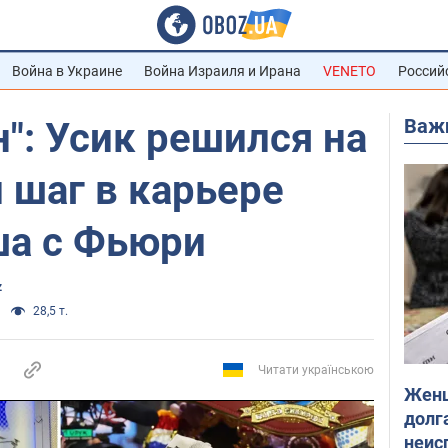
Война в Украине
Война Израиля и Ирана
VENETO
Россий
Важ
н": Усик решился на
 шаг в карьере
ша с Фьюри
z
28,5 т.
Читати українською
Женщ
долга
неис