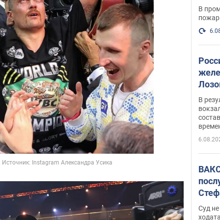
опер
В пром
пожар
6.0
Росс
желе
Лозо
есть
В рез
вокзал
состав
време
6.08.20
ВАКС
посл
Стеф
деле
Суд н
ходат