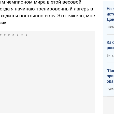
ым чемпионом мира в этой весовой
Когда я начинаю тренировочный лагерь в
На 
ист
ходится постоянно есть. Это тяжело, мне
Дон
сик.
Викт
Как
рос
Вита
"По
при
ока
Русл