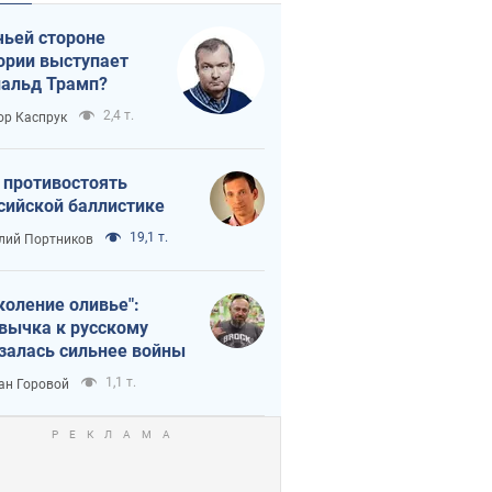
чьей стороне
ории выступает
альд Трамп?
2,4 т.
ор Каспрук
 противостоять
сийской баллистике
19,1 т.
лий Портников
коление оливье":
вычка к русскому
залась сильнее войны
1,1 т.
ан Горовой