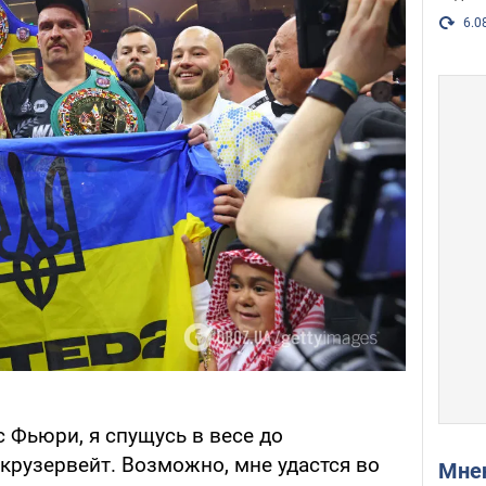
6.0
 Фьюри, я спущусь в весе до
 крузервейт. Возможно, мне удастся во
Мн