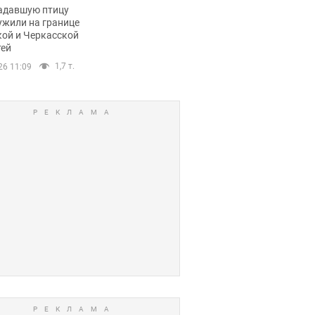
пичный маршрут.
адавшую птицу
ужили на границе
кой и Черкасской
тей
1,7 т.
26 11:09