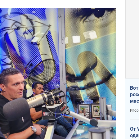
Вот
рос
мас
Игор
От 
оди