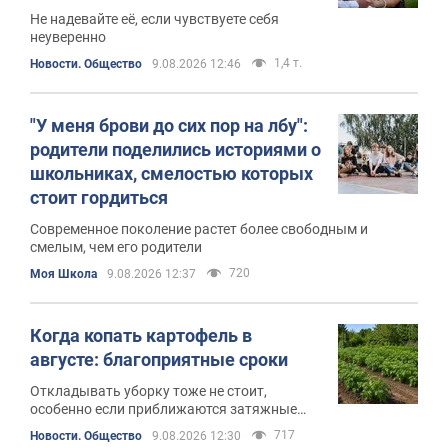
Не надевайте её, если чувствуете себя
неуверенно
1,4 т.
Новости. Общество
9.08.2026 12:46
"У меня брови до сих пор на лбу":
родители поделились историями о
школьниках, смелостью которых
стоит гордиться
Современное поколение растет более свободным и
смелым, чем его родители
720
Моя Школа
9.08.2026 12:37
Когда копать картофель в
августе: благоприятные сроки
Откладывать уборку тоже не стоит,
особенно если приближаются затяжные
дожди
717
Новости. Общество
9.08.2026 12:30