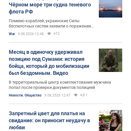
Чёрном море три судна теневого
флота РФ
Помимо кораблей, украинские Силы
беспилотных систем заявили о поражении
пяти российских средств
672
War
9.08.2026 12:48
противовоздушной обороны на территории
РФ
Месяц в одиночку удерживал
позицию под Сумами: история
бойца, который до мобилизации
был бездомным. Видео
В территориальный центр комплектования мужчина
попал после проверки документов полицией
4,8 т.
Новости. Общество
9.08.2026 12:47
Запретный цвет для платья на
свидание: он приносит неудачу в
любви