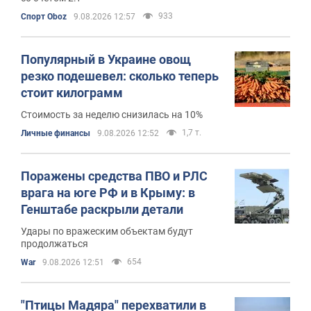
933
Спорт Oboz
9.08.2026 12:57
Популярный в Украине овощ
резко подешевел: сколько теперь
стоит килограмм
Стоимость за неделю снизилась на 10%
1,7 т.
Личные финансы
9.08.2026 12:52
Поражены средства ПВО и РЛС
врага на юге РФ и в Крыму: в
Генштабе раскрыли детали
Удары по вражеским объектам будут
продолжаться
654
War
9.08.2026 12:51
"Птицы Мадяра" перехватили в