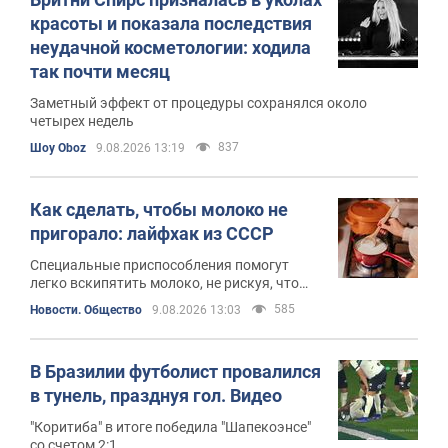
красоты и показала последствия
неудачной косметологии: ходила
так почти месяц
Заметный эффект от процедуры сохранялся около
четырех недель
837
Шоу Oboz
9.08.2026 13:19
Как сделать, чтобы молоко не
пригорало: лайфхак из СССР
Специальные приспособления помогут
легко вскипятить молоко, не рискуя, что
оно вытечет или подгорит
585
Новости. Общество
9.08.2026 13:03
В Бразилии футболист провалился
в тунель, празднуя гол. Видео
"Коритиба" в итоге победила "Шапекоэнсе"
со счетом 2:1