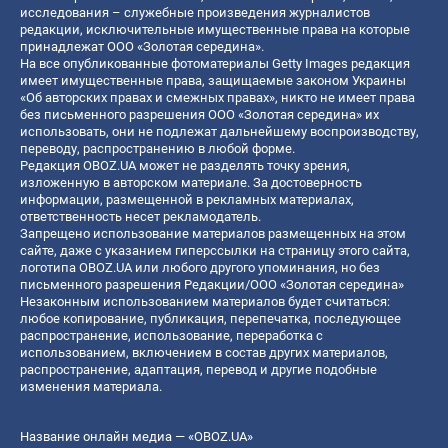
исследования – служебные произведения журналистов
редакции, исключительные имущественные права на которые
принадлежат ООО «Золотая середина».
На все опубликованные фотоматериалы Getty Images редакция
имеет имущественные права, защищаемые законом Украины
«Об авторских правах и смежных правах», никто не имеет права
без письменного разрешения ООО «Золотая середина» их
использовать, они не подлежат дальнейшему воспроизводству,
переводу, распространению в любой форме.
Редакция OBOZ.UA может не разделять точку зрения,
изложенную в авторском материале. За достоверность
информации, размещенной в рекламных материалах,
ответственность несет рекламодатель.
Запрещено использование материалов размещенных на этом
сайте, даже с указанием гиперссылки на страницу этого сайта,
логотипа OBOZ.UA или любого другого упоминания, но без
письменного разрешения Редакции/ООО «Золотая середина»
Незаконным использованием материалов будет считаться:
любое копирование, публикация, перепечатка, последующее
распространение, использование, переработка с
использованием, включением в состав других материалов,
распространение, адаптация, перевод и другие подобные
изменения материала.
Название онлайн медиа — «OBOZ.UA»