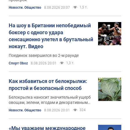
1,5 т.
Новости. Общество
8.08.2026 20:07
На шоу в Британии непобедимый
боксер с одного удара
сенсационно улетел в брутальный
нокаут. Видео
Поединок завершился во 2-м раунде
1,3 т.
Спорт Oboz
8.08.2026 20:01
Как избавиться от белокрылки:
простой и безопасный способ
Белокрылка наносит значительный ущерб
овощам, зелени, ягодам и декоративным
культурам
324
Новости. Общество
8.08.2026 20:01
«Мы уважаем международное