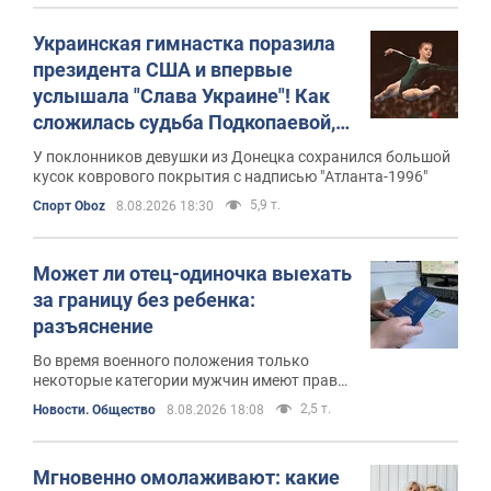
Украинская гимнастка поразила
президента США и впервые
услышала "Слава Украине"! Как
сложилась судьба Подкопаевой,
которая 30 лет назад завоевала
У поклонников девушки из Донецка сохранился большой
"золото" Олимпиады
кусок коврового покрытия с надписью "Атланта-1996"
5,9 т.
Спорт Oboz
8.08.2026 18:30
Может ли отец-одиночка выехать
за границу без ребенка:
разъяснение
Во время военного положения только
некоторые категории мужчин имеют право
на пересечение границы
2,5 т.
Новости. Общество
8.08.2026 18:08
Мгновенно омолаживают: какие