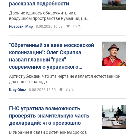
рассказал подробности
Дрон не удалось обнаружить ни в
воздушном пространстве Румынии, ни
после его входа в Болгарию
1,2 т.
Новости. Мир
8.08.2026 16:53
"Обретенный за века московской
колонизации": Олег Скрипка
назвал главный "грех"
современного украинского
общества, от которого
Артист убежден, что эта черта не является естественной
необходимо избавиться
для нашего народа
3,8 т.
Шоу Oboz
8.08.2026 16:50
ГНС утратила возможность
проверять значительную часть
деклараций: что произошло
В Украине в связи с истечением сроков