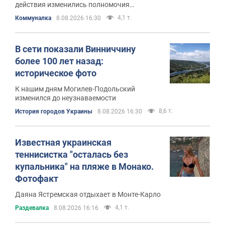
действия изменились полномочия
налоговиков
4,1 т.
Коммуналка
8.08.2026 16:30
В сети показали Винниччину
более 100 лет назад:
историческое фото
К нашим дням Могилев-Подольский
изменился до неузнаваемости
8,6 т.
История городов Украины
8.08.2026 16:30
Известная украинская
теннисистка "осталась без
купальника" на пляже в Монако.
Фотофакт
Даяна Ястремская отдыхает в Монте-Карло
4,1 т.
Раздевалка
8.08.2026 16:16