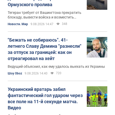
Ормузского пролива
Тегеран требует от Вашингтона прекратить
блокаду, вывести войска и возместить
ущерб, нанесенный Ирану в ходе войны
348
Новости. Мир
9.08.2026 14:47
"Бежать не собираюсь". 41-
летнего Славу Демина "разнесли"
за отпуск за границей: как он
отреагировал на хейт
Ведущий объяснил, как ему удалось выехать из Украины
720
Шоу Oboz
9.08.2026 14:40
Украинский вратарь забил
фантастический гол ударом через
все поле на 11-й секунде матча.
Видео