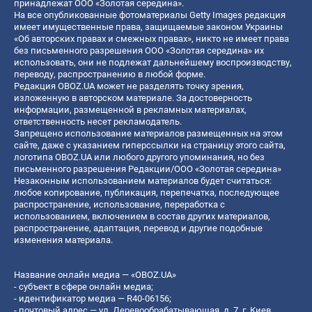
принадлежат ООО «Золотая середина».
На все опубликованные фотоматериалы Getty Images редакция
имеет имущественные права, защищаемые законом Украины
«Об авторских правах и смежных правах», никто не имеет права
без письменного разрешения ООО «Золотая середина» их
использовать, они не подлежат дальнейшему воспроизводству,
переводу, распространению в любой форме.
Редакция OBOZ.UA может не разделять точку зрения,
изложенную в авторском материале. За достоверность
информации, размещенной в рекламных материалах,
ответственность несет рекламодатель.
Запрещено использование материалов размещенных на этом
сайте, даже с указанием гиперссылки на страницу этого сайта,
логотипа OBOZ.UA или любого другого упоминания, но без
письменного разрешения Редакции/ООО «Золотая середина»
Незаконным использованием материалов будет считаться:
любое копирование, публикация, перепечатка, последующее
распространение, использование, переработка с
использованием, включением в состав других материалов,
распространение, адаптация, перевод и другие подобные
изменения материала.
Название онлайн медиа — «OBOZ.UA»
- субъект в сфере онлайн медиа;
- идентификатор медиа — R40-06156;
- почтовый адрес — ул. Деревообрабатывающая, д. 7, г. Киев,