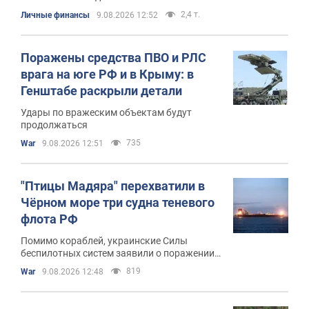
2,4 т.
Личные финансы
9.08.2026 12:52
Поражены средства ПВО и РЛС
врага на юге РФ и в Крыму: в
Генштабе раскрыли детали
Удары по вражеским объектам будут
продолжаться
735
War
9.08.2026 12:51
"Птицы Мадяра" перехватили в
Чёрном море три судна теневого
флота РФ
Помимо кораблей, украинские Силы
беспилотных систем заявили о поражении
пяти российских средств
819
War
9.08.2026 12:48
противовоздушной обороны на территории
РФ