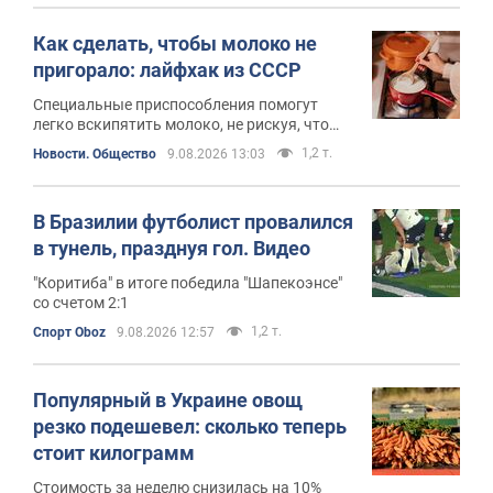
Как сделать, чтобы молоко не
пригорало: лайфхак из СССР
Специальные приспособления помогут
легко вскипятить молоко, не рискуя, что
оно вытечет или подгорит
1,2 т.
Новости. Общество
9.08.2026 13:03
В Бразилии футболист провалился
в тунель, празднуя гол. Видео
"Коритиба" в итоге победила "Шапекоэнсе"
со счетом 2:1
1,2 т.
Спорт Oboz
9.08.2026 12:57
Популярный в Украине овощ
резко подешевел: сколько теперь
стоит килограмм
Стоимость за неделю снизилась на 10%