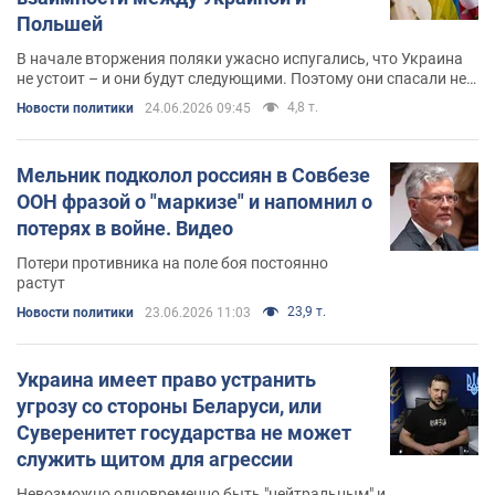
Польшей
В начале вторжения поляки ужасно испугались, что Украина
не устоит – и они будут следующими. Поэтому они спасали не
Украину, а себя
4,8 т.
Новости политики
24.06.2026 09:45
Мельник подколол россиян в Совбезе
ООН фразой о "маркизе" и напомнил о
потерях в войне. Видео
Потери противника на поле боя постоянно
растут
23,9 т.
Новости политики
23.06.2026 11:03
Украина имеет право устранить
угрозу со стороны Беларуси, или
Суверенитет государства не может
служить щитом для агрессии
Невозможно одновременно быть "нейтральным" и