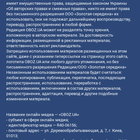
имеет имущественные права, защищаемые законом Украины
«Об авторских правах и смежных правах», никто не имеет права
без письменного разрешения ООО «Золотая середина» их
использовать, они не подлежат дальнейшему воспроизводству,
переводу, распространению в любой форме.
Редакция OBOZ.UA может не разделять точку зрения,
изложенную в авторском материале. За достоверность
информации, размещенной в рекламных материалах,
ответственность несет рекламодатель.
Запрещено использование материалов размещенных на этом
сайте, даже с указанием гиперссылки на страницу этого сайта,
логотипа OBOZ.UA или любого другого упоминания, но без
письменного разрешения Редакции/ООО «Золотая середина»
Незаконным использованием материалов будет считаться:
любое копирование, публикация, перепечатка, последующее
распространение, использование, переработка с
использованием, включением в состав других материалов,
распространение, адаптация, перевод и другие подобные
изменения материала.
Название онлайн медиа — «OBOZ.UA»
- субъект в сфере онлайн медиа;
- идентификатор медиа — R40-06156;
- почтовый адрес — ул. Деревообрабатывающая, д. 7, г. Киев,
01013;