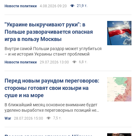
соблюдать, а обходить
21,9 т.
Новости политики
4.08.2026 09:20
"Украине выкручивают руки": в
Польше разворачивается опасная
игра в пользу Москвы
Внутри самой Польши раздор может углубиться
– и не история Украины станет проблемой
6,8 т.
Новости политики
29.07.2026 13:00
Перед новым раундом переговоров:
стороны готовят свои козыри на
суше и на море
В ближайший месяц основное внимание будет
уделено выработке переговорных позиций не
только России и Украины, но и США, Ирана и
7,5 т.
War
28.07.2026 15:00
Китая