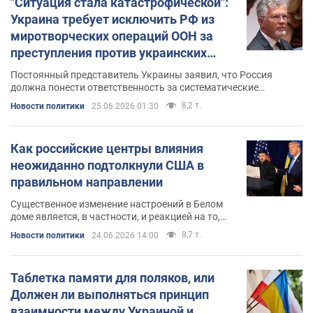
"Ситуация стала катастрофической":
Украина требует исключить РФ из
миротворческих операций ООН за
преступления против украинских
детей
Постоянный представитель Украины заявил, что Россия
должна понести ответственность за систематические
нарушения прав детей во время войны
8,2 т.
Новости политики
25.06.2026 01:30
Как российские центры влияния
неожиданно подтолкнули США в
правильном направлении
Существенное изменение настроений в Белом
доме является, в частности, и реакцией на то,
что российские специалисты в последнее время
8,7 т.
Новости политики
24.06.2026 14:00
занимаются "не своим делом", в отношении
которого, так сказать, нет американской
лицензии
Таблетка памяти для поляков, или
Должен ли выполняться принцип
взаимности между Украиной и