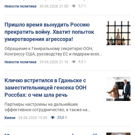
3,7 т.
Новости политики
30.06.2026 21:50
Пришло время вынудить Россию
прекратить войну. Хватит попыток
умиротворения агрессора!
Обращение к Генеральному секретарю ООН,
Конгрессу США, руководству ЕС и лидерам всех
демократических государств. Мир больше не
9,5 т.
Новости политики
29.06.2026 21:16
имеет права искать компромисс между
международным правом и государством-
агрессором
Кличко встретился в Гданьске с
заместительницей генсека ООН
Россбах: о чем шла речь
Партнеры настроены на дальнейшее
эффективное сотрудничество, а также на
оказание поддержки и помощи Киеву
20,0 т.
Кияни
26.06.2026 15:00