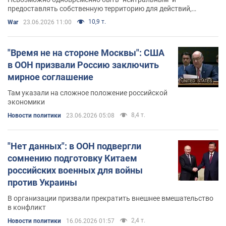
предоставлять собственную территорию для действий,
которые приводят к гибели мирных людей в соседнем
10,9 т.
War
23.06.2026 11:00
государстве
"Время не на стороне Москвы": США
в ООН призвали Россию заключить
мирное соглашение
Там указали на сложное положение российской
экономики
8,4 т.
Новости политики
23.06.2026 05:08
"Нет данных": в ООН подвергли
сомнению подготовку Китаем
российских военных для войны
против Украины
В организации призвали прекратить внешнее вмешательство
в конфликт
2,4 т.
Новости политики
16.06.2026 01:57