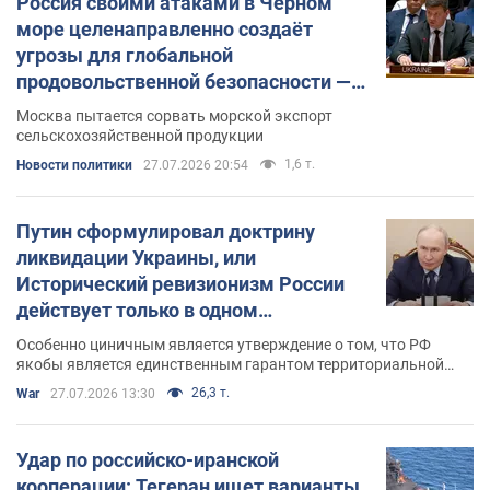
Россия своими атаками в Чёрном
море целенаправленно создаёт
угрозы для глобальной
продовольственной безопасности —
Украина в ООН
Москва пытается сорвать морской экспорт
сельскохозяйственной продукции
1,6 т.
Новости политики
27.07.2026 20:54
Путин сформулировал доктрину
ликвидации Украины, или
Исторический ревизионизм России
действует только в одном
направлении
Особенно циничным является утверждение о том, что РФ
якобы является единственным гарантом территориальной
целостности Украины
26,3 т.
War
27.07.2026 13:30
Удар по российско-иранской
кооперации: Тегеран ищет варианты