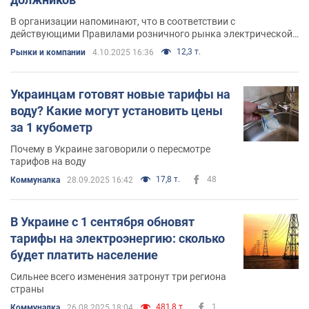
В организации напоминают, что в соответствии с
действующими Правилами розничного рынка электрической
энергии (ПРЭЭ), в п. 7.11 предусмотрена возможность
12,3 т.
Рынки и компании
4.10.2025 16:36
восстановления электроснабжения небытовым потребителям
в случае судебного обжалования отключения
Украинцам готовят новые тарифы на
воду? Какие могут установить цены
за 1 кубометр
Почему в Украине заговорили о пересмотре
тарифов на воду
17,8 т.
48
Коммуналка
28.09.2025 16:42
В Украине с 1 сентября обновят
тарифы на электроэнергию: сколько
будет платить население
Сильнее всего изменения затронут три региона
страны
481,8 т.
1
Коммуналка
26.08.2025 18:04