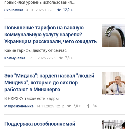
повысился уровень использования
межгосударственного пересечения
12,9 т.
Экономика
31.01.2026 18:28
Повышение тарифов на важную
коммунальную услугу назрело?
Украинцам рассказали, чего ожидать
Какие тарифы действуют сейчас
7,8 т.
Коммуналка
17.11.2025 22:26
Эхо "Мидаса": нардеп назвал "людей
Миндича", которые до сих пор
работают в Минэнерго
В НКРЭКУ также есть кадры
5,8 т.
84
Mакроэкономика
14.11.2025 12:12
Поддержка возобновляемой