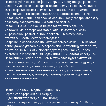
На все опубликованные фотоматериалы Getty Images редакция
имеет имущественные права, защищаемые законом Украины
«Об авторских правах и смежных правах», никто не имеет права
без письменного разрешения ООО «Золотая середина» их
использовать, они не подлежат дальнейшему воспроизводству,
переводу, распространению в любой форме.
Редакция OBOZ.UA может не разделять точку зрения,
изложенную в авторском материале. За достоверность
информации, размещенной в рекламных материалах,
ответственность несет рекламодатель.
Запрещено использование материалов размещенных на этом
сайте, даже с указанием гиперссылки на страницу этого сайта,
логотипа OBOZ.UA или любого другого упоминания, но без
письменного разрешения Редакции/ООО «Золотая середина»
Незаконным использованием материалов будет считаться:
любое копирование, публикация, перепечатка, последующее
распространение, использование, переработка с
использованием, включением в состав других материалов,
распространение, адаптация, перевод и другие подобные
изменения материала.
Название онлайн медиа — «OBOZ.UA»
- субъект в сфере онлайн медиа;
- идентификатор медиа — R40-06156;
- почтовый адрес — ул. Деревообрабатывающая, д. 7, г. Киев,