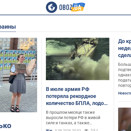
краины
До к
неде
сдел
имею
Больш
важ
подтв
однак
подат
повто
В июле армия РФ
Новост
потеряла рекордное
количество БПЛА, лодок
и катеров: в Минобороны
В прошлом месяце также
обнародовали
выросли потери РФ в живой
силе и танках, а также
ько
статистику
количество поражений на
5,9 т.
War
5.08.2026 20:02