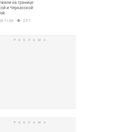
ужили на границе
кой и Черкасской
тей
2,5 т.
26 11:09