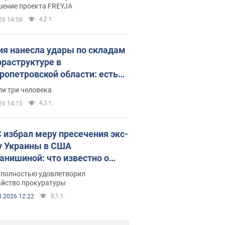
ния готовятся
шение проекта FREYJA
4,2 т.
26 14:58
ия нанесла удары по складам
фраструктуре в
ропетровской области: есть
бшие и раненые. Фото
ли три человека
4,3 т.
26 14:15
 избрал меру пресечения экс-
у Украины в США
анишиной: что известно о
е полностью удовлетворил
айство прокуратуры
8,1 т.
8.2026 12:22