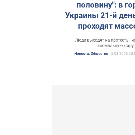
половину": в го
Украины 21-й ден
проходят мас
митинги с требо
Люди выходят на протесты, н
вернуть Федор
аномальную жару
Новости. Общество
5.08.2026 20:
Минобороны. Ф
видео