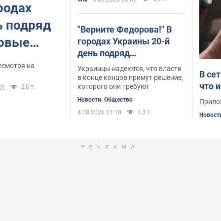
большом расстоянии
родах
ь подряд
"Верните Федорова!" В
совые
городах Украины 20-й
день подряд
ванием
продолжаются
есмотря на
Украинцы надеются, что власти
В се
ова в
массовые митинги. Фото
в конце концов примут решение,
что 
которого они требуют
2,6 т.
55
ото и
Новости. Общество
Прило
1,3 т.
4.08.2026 21:10
Новост