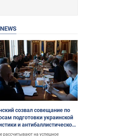
P NEWS
нский созвал совещание по
осам подготовки украинской
истики и антибаллистической
раммы FREYJA: какие
ве рассчитывают на успешное