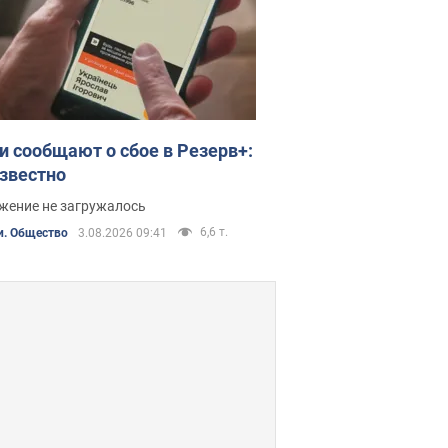
ти сообщают о сбое в Резерв+:
известно
жение не загружалось
6,6 т.
и. Общество
3.08.2026 09:41