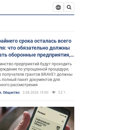
райнего срока осталась всего
ля: что обязательно должны
ать оборонные предприятия,
щие статус критически
инство предприятий будут проходить
ных
ерждение по упрощенной процедуре,
о получатели грантов BRAVE1 должны
ь полный пакет документов для
рного рассмотрения
3,2 т.
и. Общество
3.08.2026 19:00