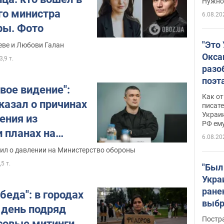
Нужно 
го министра
6.08.20
ры. Фото
"Это
оеве и Любови Галан
Окса
3,9 т.
разо
поэта
свое видение":
"заз
Как от
казал о причинах
даже
писат
Украин
а те
ения из
РФ ему
гено
 планах на
6.08.20
ил о давлении на Министерство обороны
,5 т.
"Был
Укра
ране
беда": в городах
выбр
 день подряд
нети
Постр
совые митинги.