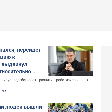
нался, перейдет
ицию к
и выдвинул
тносительно
в команду
ланирует содействовать развитию роботизированных
9,9 т.
чи людей вышли