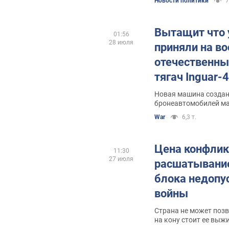
Новости политики
7
Вытащит что 
01:56
28 июля
приняли на в
отечественны
тягач Inguar-
рамой. Фото и
Новая машина создан
бронеавтомобилей ма
War
6,3 т.
Цена конфлик
11:30
27 июля
расшатывание
блока недопу
войны
Страна не может позв
на кону стоит ее выж