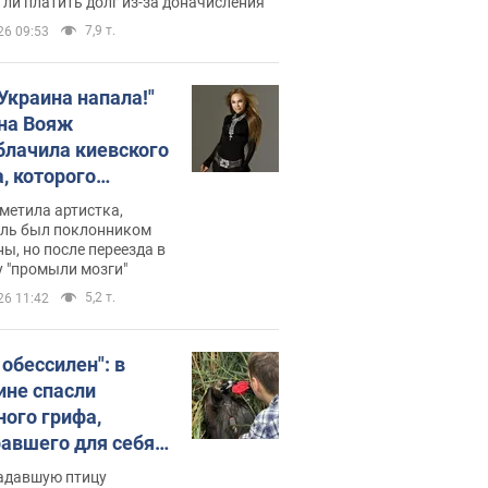
ли платить долг из-за доначисления
7,9 т.
26 09:53
 Украина напала!"
на Вояж
блачила киевского
, которого
омбировали": он
метила артистка,
 русского не знал,
ель был поклонником
ы, но после переезда в
перь хочет
 "промыли мозги"
цида украинцев
5,2 т.
26 11:42
 обессилен": в
ине спасли
ного грифа,
авшего для себя
пичный маршрут.
адавшую птицу