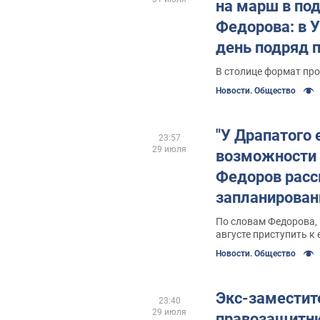
на марш в по
Федорова: в 
день подряд 
массовые мит
В столице формат пр
видео
Новости. Общество
"У Драпатого 
23:57
29 июля
возможности 
Федоров расс
запланирован
мобилизации 
По словам Федорова, 
августе приступить к
Новости. Общество
Экс-заместит
23:40
29 июля
правозащитни