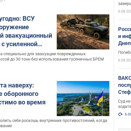
,0 т.
реше
завер
6.08.20
угодно: ВСУ
ооружение
Росс
й эвакуационный
и ин
Днеп
4 с усиленной
поги
 видео
Погиб
а специально для эвакуации поврежденных
ссой до 30 тонн без использования гусеничных БРЕМ
6.08.20
ВАКС
та наверху:
посл
Стеф
 оборонного
деле
стимо во время
Суд н
ходат
6.0
олить себе роскошь внутренних противостояний, когда
ивание