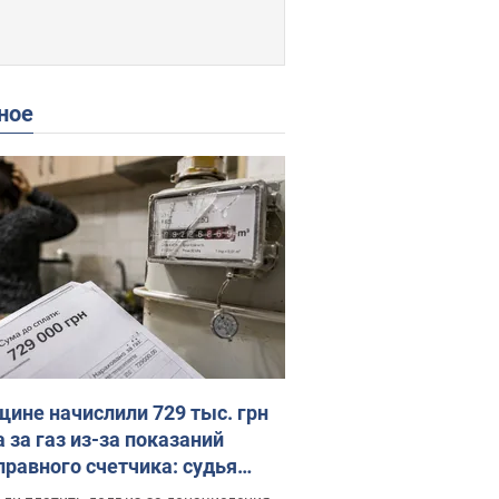
ное
ине начислили 729 тыс. грн
 за газ из-за показаний
правного счетчика: судья
с неожиданное решение