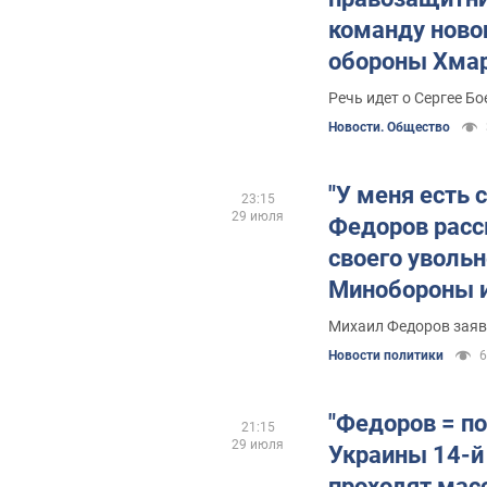
команду ново
обороны Хма
Речь идет о Сергее Б
Новости. Общество
"У меня есть 
23:15
29 июля
Федоров расс
своего увольн
Минобороны и
будущее
Михаил Федоров заяв
Новости политики
6
"Федоров = по
21:15
29 июля
Украины 14-й
проходят мас