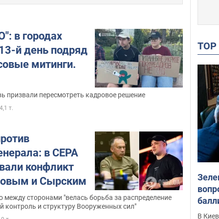
": в городах
TO
13-й день подряд
совые митинги.
вь призвали пересмотреть кадровое решение
4,1 т.
ротив
генерала: в CEPA
вали конфликт
Зеле
овым и Сырским
вопр
о между сторонами "велась борьба за распределение
балл
й контроль и структуру Вооруженных сил"
прог
В Кие