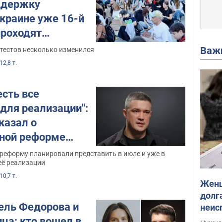
ддержку
Украине уже 16-й
проходят
инги. Фото и
Важ
отестов несколько изменился
12,8 т.
есть все
для реализации":
казал о
ной реформе
в Украине
реформу планировали представить в июле и уже в
 её реализации
10,7 т.
Женщ
долга
ель Федорова и
неис
выне
ца: кто вошел в