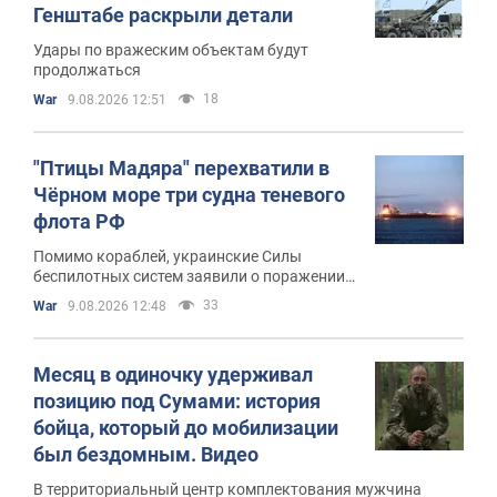
Генштабе раскрыли детали
Удары по вражеским объектам будут
продолжаться
18
War
9.08.2026 12:51
"Птицы Мадяра" перехватили в
Чёрном море три судна теневого
флота РФ
Помимо кораблей, украинские Силы
беспилотных систем заявили о поражении
пяти российских средств
33
War
9.08.2026 12:48
противовоздушной обороны на территории
РФ
Месяц в одиночку удерживал
позицию под Сумами: история
бойца, который до мобилизации
был бездомным. Видео
В территориальный центр комплектования мужчина