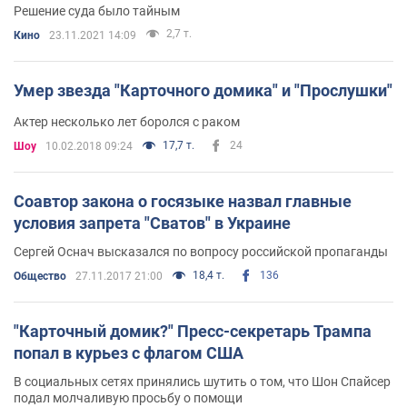
Решение суда было тайным
2,7 т.
Кино
23.11.2021 14:09
Умер звезда "Карточного домика" и "Прослушки"
Актер несколько лет боролся с раком
17,7 т.
24
Шоу
10.02.2018 09:24
Соавтор закона о госязыке назвал главные
условия запрета "Сватов" в Украине
Сергей Оснач высказался по вопросу российской пропаганды
18,4 т.
136
Общество
27.11.2017 21:00
"Карточный домик?" Пресс-секретарь Трампа
попал в курьез с флагом США
В социальных сетях принялись шутить о том, что Шон Спайсер
подал молчаливую просьбу о помощи