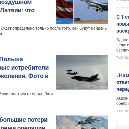
 воздушном
Латвии: что
С 1 
повы
 будет определено только после того, как будут найдены
раск
ка
Однов
педаг
увелич
 Польша
7.08.20
вые истребители
«Нам
околения. Фото и
отве
пере
базироваться в городе Ласк
Patri
Амери
боепр
7.08.20
большие потери
время операции