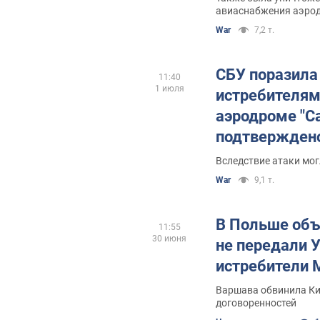
авиаснабжения аэро
War
7,2 т.
СБУ поразила
11:40
1 июля
истребителям
аэродроме "С
подтверждено
Вследствие атаки мог
War
9,1 т.
В Польше объ
11:55
30 июня
не передали 
истребители 
Варшава обвинила Ки
договоренностей