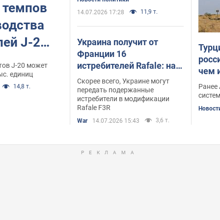
Зеленский
 темпов
11,9 т.
14.07.2026 17:28
водства
ей J-20:
Украина получит от
Турц
Франции 16
превысит
росс
истребителей Rafale: на
тов J-20 может
чем 
F-22
ыс. единиц
какие именно модели
Скорее всего, Украине могут
Ранее 
14,8 т.
можно рассчитывать
передать подержанные
систе
истребители в модификации
Rafale F3R
Новост
3,6 т.
War
14.07.2026 15:43