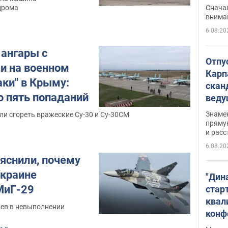
"агр
Сначал
дрома
внима
6.08.20
 ангары с
Отпу
и на военном
Карп
аки" в Крыму:
скан
 пять попаданий
вед
несп
Знаме
ли сгореть вражеские Су-30 и Су-30СМ
захе
пряму
и расс
6.08.20
яснили, почему
Украине
"Дин
МиГ-29
стар
квал
ев в невыполнении
конф