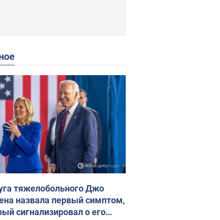
ное
уга тяжелобольного Джо
ена назвала первый симптом,
рый сигнализировал о его