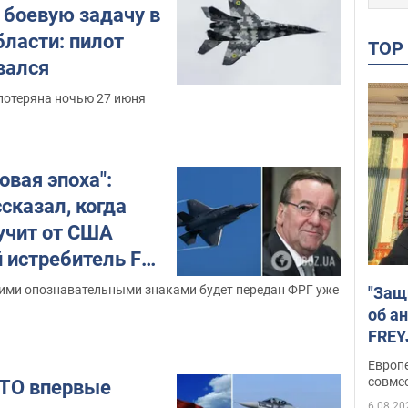
боевую задачу в
бласти: пилот
TO
вался
потеряна ночью 27 июня
овая эпоха":
сказал, когда
учит от США
 истребитель F-
кими опознавательными знаками будет передан ФРГ уже
"Защ
об а
FREY
подд
Европ
совме
ТО впервые
6.08.20