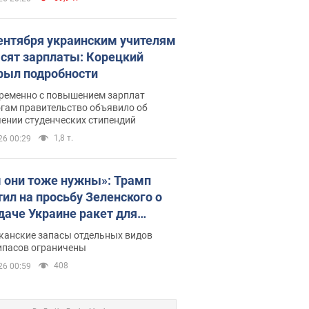
сентября украинским учителям
сят зарплаты: Корецкий
рыл подробности
ременно с повышением зарплат
огам правительство объявило об
ении студенческих стипендий
1,8 т.
26 00:29
 они тоже нужны»: Трамп
тил на просьбу Зеленского о
даче Украине ракет для
ot
канские запасы отдельных видов
ипасов ограничены
408
26 00:59