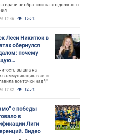
ессивном" раке
а врачи не обратили на это должного
ния
15,6 т.
26 12:46
ск Леси Никитюк в
атах обернулся
далом: почему
ущую
раведливо
нитость вышла на
йтили
ю коммуникацию в сети
тавила все точки над "i"
12,5 т.
26 17:32
амо" с победы
товало в
ификации Лиги
еренций. Видео