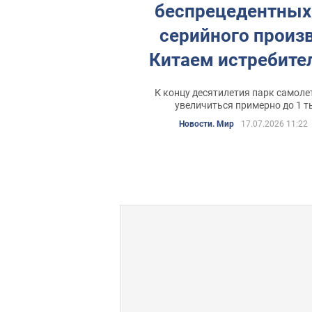
беспрецедентных
серийного произ
Китаем истребител
вскоре их число 
К концу десятилетия парк самоле
численность 
увеличиться примерно до 1 т
Новости. Мир
17.07.2026 11:22