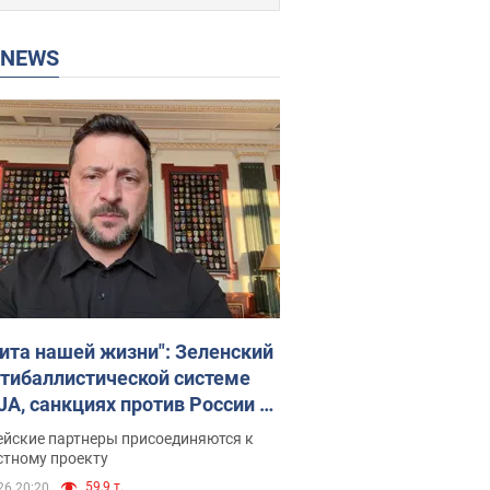
P NEWS
ита нашей жизни": Зеленский
нтибаллистической системе
JA, санкциях против России и
ержке аграриев. Видео
ейские партнеры присоединяются к
стному проекту
59,9 т.
26 20:20