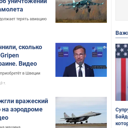
об уничтожении
амолета
должает терять авиацию
Важ
чнили, сколько
Gripen
раине. Видео
 приобретёт в Швеции
,0 т.
жгли вражеский
 на аэродроме
Супр
Байд
део
кото
ена машина