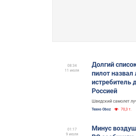
Долгий списо
08:34
11 июля
пилот назвал
истребитель 
Россией
Шведский самолет лу
Техно Oboz
70,3 т.
Минус воздуш
01:17
9 июля