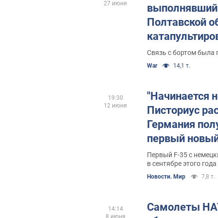
27 июня
выполнявший 
Полтавской о
катапультиро
Связь с бортом была 
War
14,1 т.
"Начинается н
19:30
12 июня
Писториус рас
Германия пол
первый новый
35
Первый F-35 с немец
в сентябре этого года
Новости. Мир
7,8 т.
Самолеты НА
14:14
8 июня