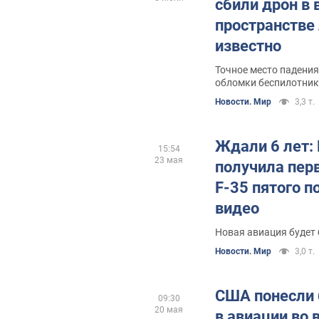
сбили дрон в
пространстве 
известно
Точное место падения
обломки беспилотни
Новости. Мир
3,3 т.
Ждали 6 лет:
15:54
23 мая
получила пер
F-35 пятого п
видео
Новая авиация будет 
Новости. Мир
3,0 т.
США понесли 
09:30
20 мая
в авиации во 