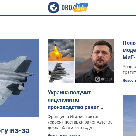
Поль
моде
МиГ-
раск
Услови
тратит
Новост
Украина получит
лицензии на
производство ракет
SCALP, бомб AASM и,
Франция и Италия также
совместно с Италией,
ускорят поставки ракет Aster 30
до октября этого года
гу из-за
ракет Aster 30, –
Новости политики