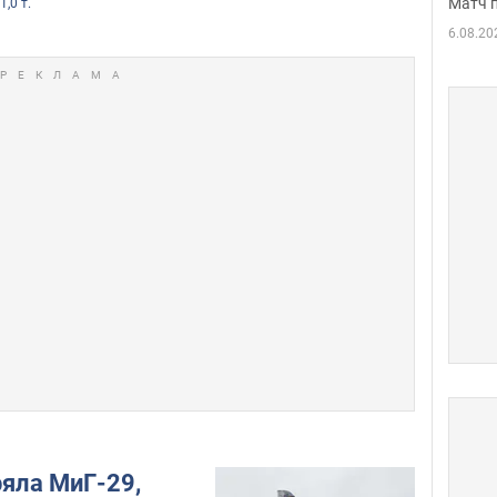
Матч 
1,0 т.
6.08.20
ряла МиГ-29,