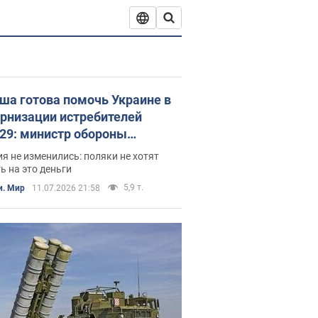
ша готова помочь Украине в
рнизации истребителей
29: министр обороны
рыл детали
я не изменились: поляки не хотят
ь на это деньги
5,9 т.
и. Мир
11.07.2026 21:58