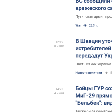
ВС сообщили 
вражеского с
Путинская армия про
War
22,3 т.
В Швеции уто
12:19
8 июля
истребителей 
передадут Ук
Часть из них Украина
Новости политики
5
Бойцы ГУР со
14:23
4 июля
МиГ-29 прямо
"Бельбек": ви
Также была уничтож