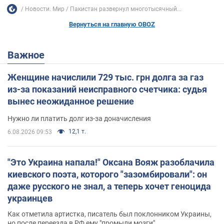
Новости. Мир
Пакистан развернул многотысячный...
Вернуться на главную OBOZ
Важное
Женщине начислили 729 тыс. грн долга за газ
из-за показаний неисправного счетчика: судья
вынес неожиданное решение
Нужно ли платить долг из-за доначисления
12,1 т.
6.08.2026 09:53
"Это Украина напала!" Оксана Вояж разоблачила
киевского поэта, которого "зазомбировали": он
даже русского не знал, а теперь хочет геноцида
украинцев
Как отметила артистка, писатель был поклонником Украины,
но после переезда в РФ ему "промыли мозги"