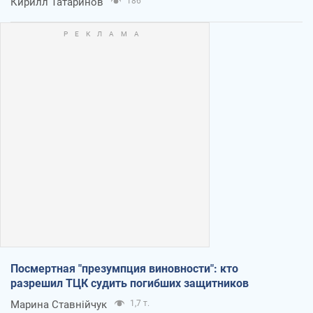
Кирилл Татаринов
186
Посмертная "презумпция виновности": кто
разрешил ТЦК судить погибших защитников
Марина Ставнійчук
1,7 т.