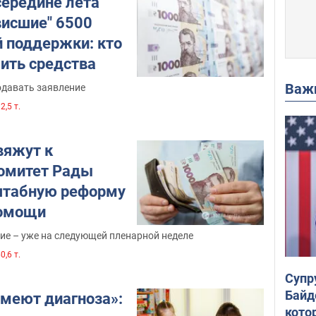
середине лета
висшие" 6500
й поддержки: кто
ить средства
Важ
одавать заявление
2,5 т.
вяжут к
омитет Рады
штабную реформу
помощи
ие – уже на следующей пленарной неделе
0,6 т.
Супр
Байд
имеют диагноза»:
кото