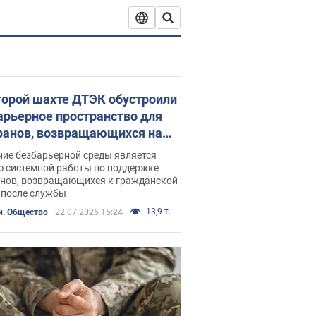
торой шахте ДТЭК обустроили
арьерное пространство для
ранов, возвращающихся на
ту
ние безбарьерной среды является
ю системной работы по поддержке
анов, возвращающихся к гражданской
 после службы
13,9 т.
и. Общество
22.07.2026 15:24