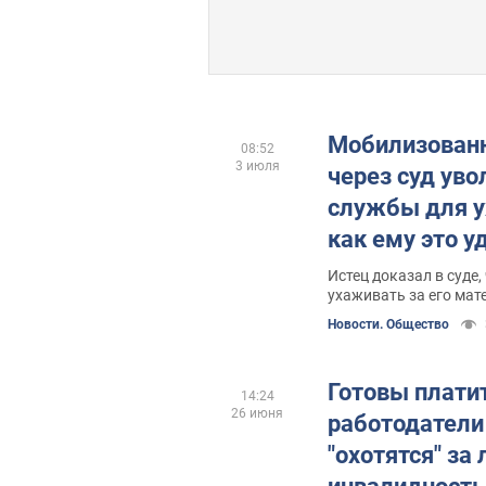
Мобилизован
08:52
3 июля
через суд уво
службы для у
как ему это у
Истец доказал в суде
ухаживать за его мат
Новости. Общество
Готовы платит
14:24
26 июня
работодатели
"охотятся" за