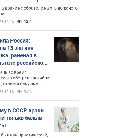
ессивном" раке
а врачи не обратили на это должного
ния
12,7 т.
26 12:46
била Россия:
ла 13-летняя
чка, раненая в
льтате российской
и на Сумскую
день во время
сть. Фото
ского обстрела погибли
т, отчим и бабушка
9,7 т.
26 12:13
му в СССР врачи
ли только белые
ты
 был как практический,