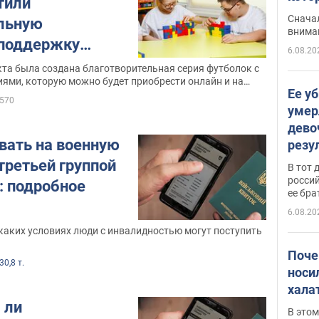
тили
"агр
Сначал
льную
внима
 поддержку
6.08.20
лидностью
та была создана благотворительная серия футболок с
ями, которую можно будет приобрести онлайн и на
Ее у
сле его открытия
570
умер
дево
вать на военную
резу
атак
третьей группой
В тот 
обла
россий
: подробное
ее бра
6.08.20
каких условиях люди с инвалидностью могут поступить
Поче
30,8 т.
носи
хала
 ли
В этом