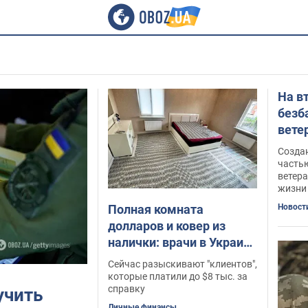
На в
безб
вете
рабо
Созда
часть
ветер
жизни
Полная комната
Новост
долларов и ковер из
налички: врачи в Украине
массово "продавали"
Сейчас разыскивают "клиентов",
фейковые инвалидности
которые платили до $8 тыс. за
справку
учить
Личные финансы