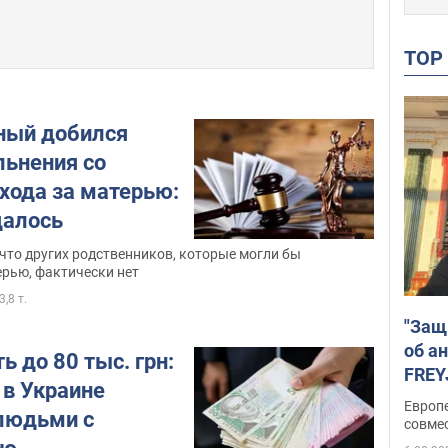
TO
ный добился
льнения со
хода за матерью:
далось
, что других родственников, которые могли бы
ерью, фактически нет
3,8 т.
"Защ
об а
ь до 80 тыс. грн:
FREY
 в Украине
подд
Европ
 людьми с
совме