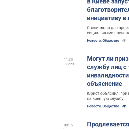
в Киеве запус
благотворите
инициативу в
людей с инва
Специально для проек
социальными послани
площадке проекта по
Новости. Общество
Могут ли приз
11:35
6 июля
службу лиц с 
инвалидности
объяснение
Юрист объяснил, при 
на военную службу
Новости. Общество
Продлевается
09:15