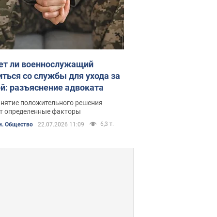
т ли военнослужащий
иться со службы для ухода за
й: разъяснение адвоката
инятие положительного решения
т определенные факторы
6,3 т.
и. Общество
22.07.2026 11:09