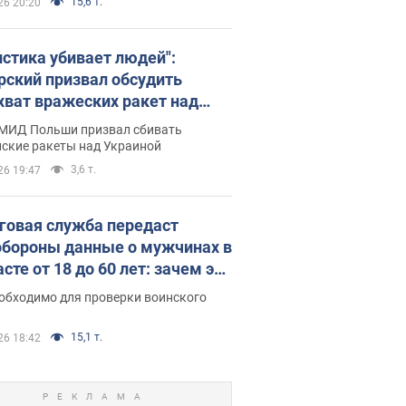
15,6 т.
26 20:20
истика убивает людей":
рский призвал обсудить
хват вражеских ракет над
иной
 МИД Польши призвал сбивать
йские ракеты над Украиной
3,6 т.
26 19:47
говая служба передаст
бороны данные о мужчинах в
сте от 18 до 60 лет: зачем это
о
еобходимо для проверки воинского
15,1 т.
26 18:42