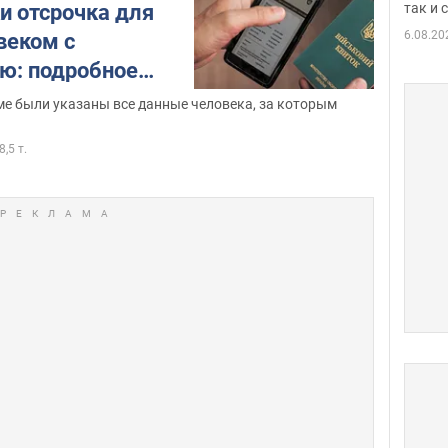
так и
и отсрочка для
6.08.20
веком с
ю: подробное
ме были указаны все данные человека, за которым
8,5 т.