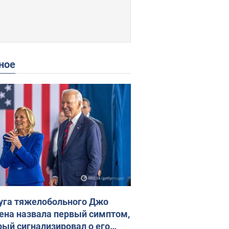
ное
уга тяжелобольного Джо
ена назвала первый симптом,
рый сигнализировал о его