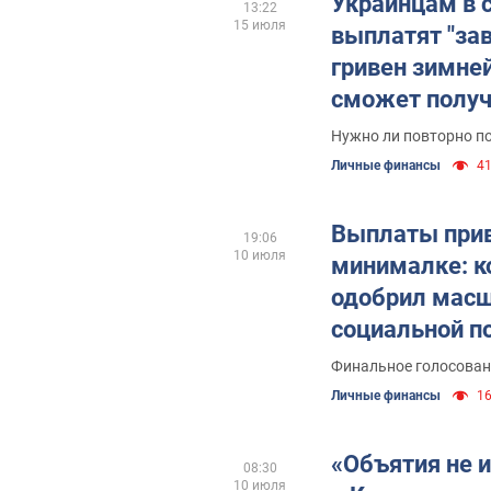
Украинцам в 
13:22
15 июля
выплатят "за
гривен зимне
сможет получ
Нужно ли повторно п
Личные финансы
41
Выплаты при
19:06
10 июля
минималке: к
одобрил мас
социальной 
Финальное голосован
Личные финансы
16
«Объятия не 
08:30
10 июля