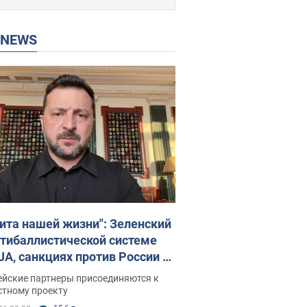
P NEWS
ита нашей жизни": Зеленский
нтибаллистической системе
JA, санкциях против России и
ержке аграриев. Видео
ейские партнеры присоединяются к
стному проекту