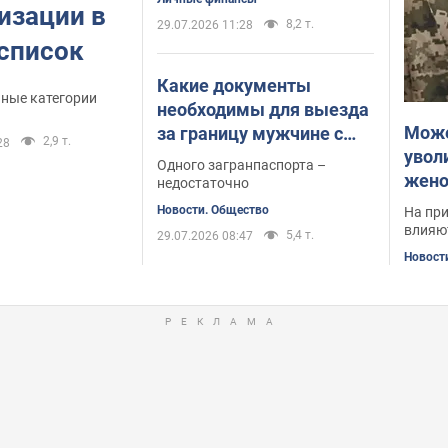
изации в
8,2 т.
29.07.2026 11:28
 список
Какие документы
ьные категории
необходимы для выезда
Може
за границу мужчине с
2,9 т.
28
увол
третьей группой
Одного загранпаспорта –
жено
инвалидности:
недостаточно
подробное объяснение
Новости. Общество
На пр
влияю
5,4 т.
29.07.2026 08:47
Новост