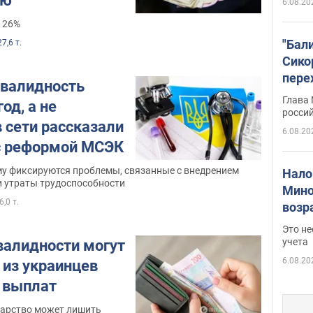
ью
6.08.20
 26%
"Бал
27,6 т.
Сико
пере
нвалидность
Укра
Глава
од, а не
росси
 сети рассказали
6.08.20
с реформой МСЭК
му фиксируются проблемы, связанные с внедрением
Нало
и утраты трудоспособности
Мино
6,0 т.
возра
нужн
Это н
учета
валидности могут
6.08.20
 из украинцев
з выплат
дарство может лишить