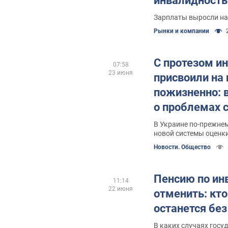
инвалидност
Зарплаты выросли на
Рынки и компании
С протезом и
07:58
23 июня
присвоили на г
пожизненно: в
о проблемах 
В Украине по-прежне
новой системы оценк
Новости. Общество
Пенсию по ин
11:14
22 июня
отменить: кто
останется бе
В каких случаях госу