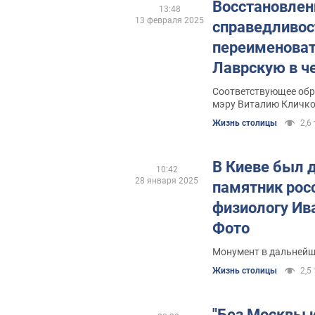
Восстановлен
13:48
13 февраля 2025
справедливост
переименоват
Лаврскую в ч
гетмана
Соответствующее обр
мэру Виталию Кличк
Жизнь столицы
2,6 
В Киеве был 
10:42
28 января 2025
памятник рос
физиологу Ив
Фото
Монумент в дальнейш
Жизнь столицы
2,5 
"Без Москвы и