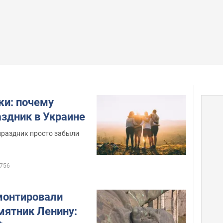
и: почему
аздник в Украине
праздник просто забыли
756
монтировали
мятник Ленину: