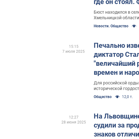
где он стоял.
Бюст находился в сел
Хмельницкой област
Новости. Общество
Печально изв
15:15
7 июля 2025
диктатор Ста
"величайший 
времен и нар
Для российской орды 
исторической гордост
Общество
12,0 т.
На Львовщин
12:27
28 июня 2025
судили за пр
знаков отличи