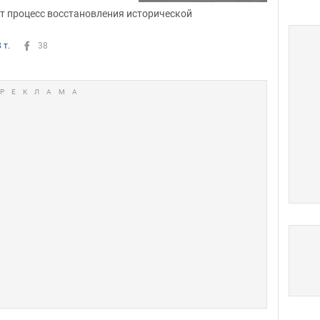
т процесс восстановления исторической
 т.
38