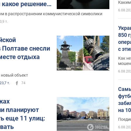
Каким
и какое решение
6.08.20
ым в распространении коммунистической символики
3,9 т.
Укра
850 
йской
опер
в Полтаве снесли
с эт
месте отдыха
Как не
мошен
6.08.20
я новый объект
23,7 т.
74
Самы
футб
ках
заби
и планируют
на 1
Виде
ь еще 11 улиц:
Поеди
овать
6.08.20