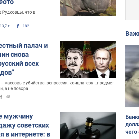
 Фото
е Рудковцы, что в
и
13,7 т.
182
Важ
естный палач и
лин снова
русский всех
одов"
– массовые убийства, репрессии, концлагеря...предмет
и, а не позора
48
е мужчину
Банк
долл
одажу советских
чего
я в интернете: в