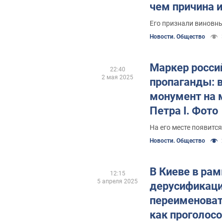
чем причина 
приняли
Его признали виновн
Новости. Общество
Маркер росси
22:40
2 мая 2025
пропаганды: 
монумент на 
Петра I. Фото
На его месте появитс
Новости. Общество
В Киеве в рам
12:15
5 апреля 2025
дерусификаци
переименоват
как проголос