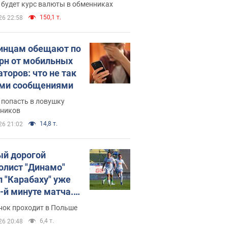
 будет курс валюты в обменниках
150,1 т.
26 22:58
инцам обещают по
грн от мобильных
аторов: что не так
ими сообщениями
 попасть в ловушку
ников
14,8 т.
26 21:02
й дорогой
олист "Динамо"
л "Карабаху" уже
0-й минуте матча.
о
нок проходит в Польше
6,4 т.
26 20:48