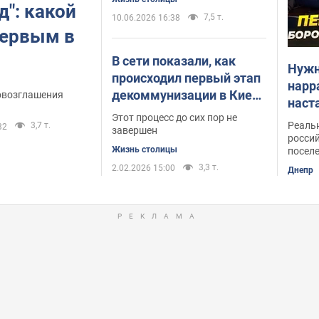
д": какой
7,5 т.
10.06.2026 16:38
первым в
В сети показали, как
Нужн
происходил первый этап
нарр
декоммунизации в Киеве
ровозглашения
наст
в 1991 году.
Этот процесс до сих пор не
пере
Реальн
3,7 т.
32
Историческое фото
завершен
россий
Жизнь столицы
поселе
3,3 т.
2.02.2026 15:00
Днепр