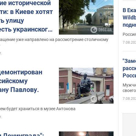
ие исторической
В Ек
и: в Киеве хотят
Wildb
ь улицу
подн
есть украинского
Росси
ащение уже направлено на рассмотрение столичному
7.08.20
о
т.
"Зам
расс
демонтирован
Росс
сийскому
Фото
Мужчи
ану Павлову.
своего
7.08.20
ем будет храниться в музее Антонова
т.
 Ленинграда":