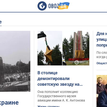
е
Для 
улиц
попр
назв
По сло
когда 
Общест
В столице
демонтировали
советскую звезду на
стеле "Киев – город-
Она пополнит коллекцию
герой". Фотофакт
Государственного музея
авиации имени А. К. Антонова
Украине
Жизнь столицы