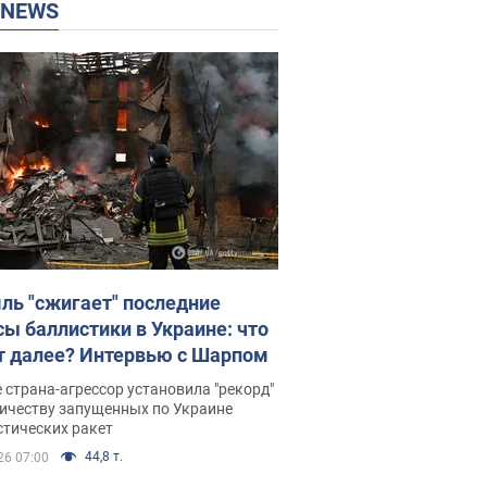
P NEWS
ль "сжигает" последние
сы баллистики в Украине: что
т далее? Интервью с Шарпом
 страна-агрессор установила "рекорд"
личеству запущенных по Украине
стических ракет
44,8 т.
26 07:00