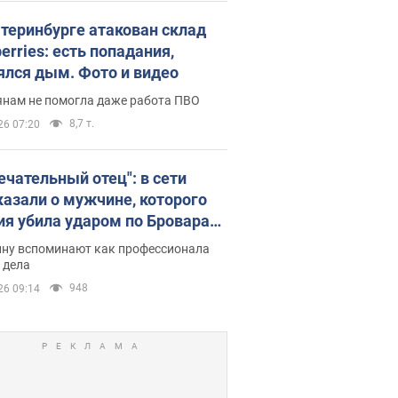
атеринбурге атакован склад
erries: есть попадания,
ялся дым. Фото и видео
янам не помогла даже работа ПВО
8,7 т.
26 07:20
ечательный отец": в сети
казали о мужчине, которого
ия убила ударом по Броварам.
ну вспоминают как профессионала
 дела
948
26 09:14