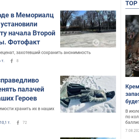
TO
ходе в Мемориалц
 установили
ту начала Второй
ы. Фотофакт
меценат, захотевший сохранить анонимность
 т.
8
справедливо
Крем
нять палачей
запа
аших Героев
буде
мости хранить их в наших
В июле
по ко
балли
10,1 т.
72
7.08.20