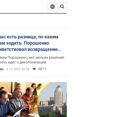
нас есть разница, по каким
ам ходить: Порошенко
иветствовал возвращение
ания улицы Мазепы в Киеве
вам Порошенко, нет мелких решений,
речь идет о деколонизации
38,7 т.
во
4.12.2025 20:59