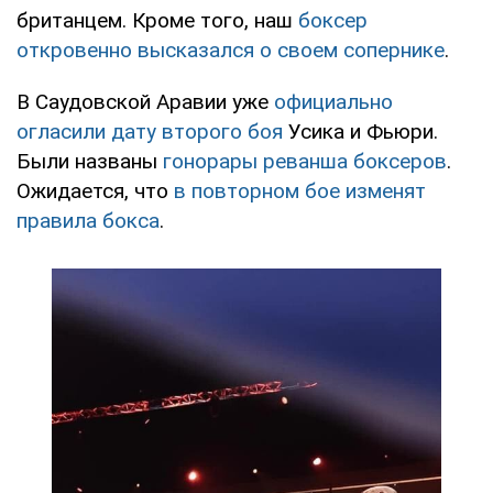
британцем. Кроме того, наш
боксер
откровенно высказался о своем сопернике
.
В Саудовской Аравии уже
официально
огласили дату второго боя
Усика и Фьюри.
Были названы
гонорары реванша боксеров
.
Ожидается, что
в повторном бое изменят
правила бокса
.