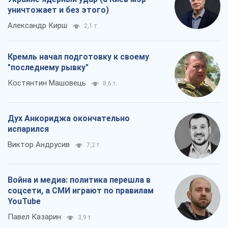
уничтожает и без этого)
Александр Кирш
2,1 т.
Кремль начал подготовку к своему
"последнему рывку"
Костянтин Машовець
8,6 т.
Дух Анкориджа окончательно
испарился
Виктор Андрусив
7,2 т.
Война и медиа: политика перешла в
соцсети, а СМИ играют по правилам
YouTube
Павел Казарин
3,9 т.