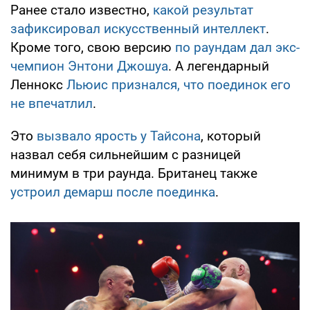
Ранее стало известно,
какой результат
зафиксировал искусственный интеллект
.
Кроме того, свою версию
по раундам дал экс-
чемпион Энтони Джошуа
. А легендарный
Леннокс
Льюис признался, что поединок его
не впечатлил
.
Это
вызвало ярость у Тайсона
, который
назвал себя сильнейшим с разницей
минимум в три раунда. Британец также
устроил демарш после поединка
.