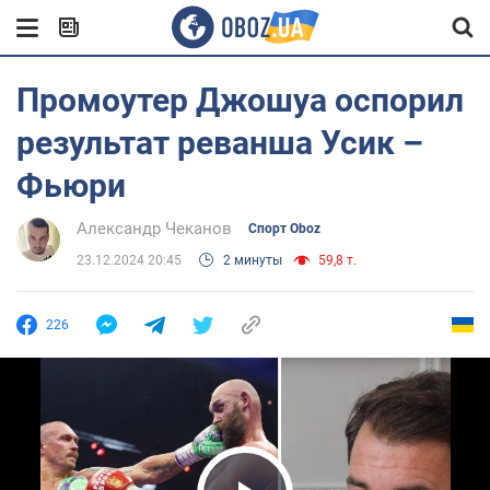
Промоутер Джошуа оспорил
результат реванша Усик –
Фьюри
Александр Чеканов
Спорт Oboz
23.12.2024 20:45
2 минуты
59,8 т.
226