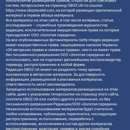
обязательном размещении прямой, открытой для поисковых
систем, гиперссылки на страницу OBOZ.UA по ссылке
https://www.obozrevatel.com
, на которой размещен оригинальный
материал в первом абзаце материала.
Все материалы на этом сайте, в том числе интервью, статьи,
исследования – служебные произведения журналистов
редакции, исключительные имущественные права на которые
принадлежат ООО «Золотая середина».
На все опубликованные фотоматериалы Getty Images редакция
имеет имущественные права, защищаемые законом Украины
«Об авторских правах и смежных правах», никто не имеет права
без письменного разрешения ООО «Золотая середина» их
использовать, они не подлежат дальнейшему воспроизводству,
переводу, распространению в любой форме.
Редакция OBOZ.UA может не разделять точку зрения,
изложенную в авторском материале. За достоверность
информации, размещенной в рекламных материалах,
ответственность несет рекламодатель.
Запрещено использование материалов размещенных на этом
сайте, даже с указанием гиперссылки на страницу этого сайта,
логотипа OBOZ.UA или любого другого упоминания, но без
письменного разрешения Редакции/ООО «Золотая середина»
Незаконным использованием материалов будет считаться:
любое копирование, публикация, перепечатка, последующее
распространение, использование, переработка с
использованием, включением в состав других материалов,
распространение, адаптация, перевод и другие подобные