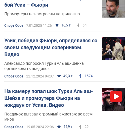
бой Усик – Фьюри
Промоутеры не настроены на трилогию
16,5 т.
64
Спорт Oboz
7.01.2025 11:26
Усик, победив Фьюри, определился со
своим следующим соперником.
Видео
Александр попросил Турки Аль аш-Шейха
организовать поединок
49,3 т.
1574
Спорт Oboz
22.12.2024 04:07
На камеру попал шок Турки Аль аш-
Шейха и промоутера Фьюри на
нокдаун от Усика. Видео
Поединок вызвал огромный ажиотаж во всем
мире
44,9 т.
29
Спорт Oboz
19.05.2024 22:06