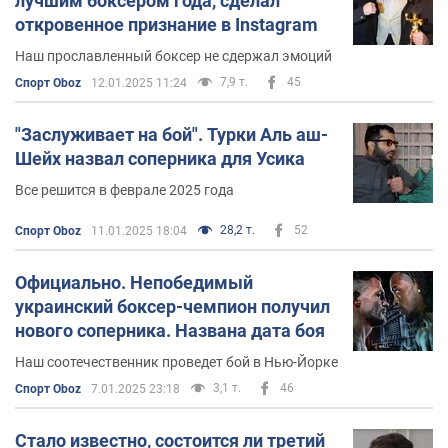
лучшим боксером года, сделал
откровенное признание в Instagram
Наш прославленный боксер не сдержал эмоций
7,9 т.
45
Спорт Oboz
12.01.2025 11:24
"Заслуживает на бой". Турки Аль аш-
Шейх назвал соперника для Усика
Все решится в феврале 2025 года
28,2 т.
52
Спорт Oboz
11.01.2025 18:04
Официально. Непобедимый
украинский боксер-чемпион получил
нового соперника. Названа дата боя
Наш соотечественник проведет бой в Нью-Йорке
3,1 т.
46
Спорт Oboz
7.01.2025 23:18
Стало известно, состоится ли третий