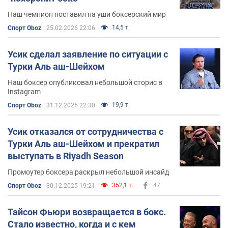
Наш чемпион поставил на уши боксерский мир
14,5 т.
Спорт Oboz
25.02.2026 22:06
Усик сделал заявление по ситуации с
Турки Аль аш-Шейхом
Наш боксер опубликовал небольшой сторис в
Instagram
19,9 т.
Спорт Oboz
31.12.2025 22:30
Усик отказался от сотрудничества с
Турки Аль аш-Шейхом и прекратил
выступать в Riyadh Season
Промоутер боксера раскрыл небольшой инсайд
352,1 т.
47
Спорт Oboz
30.12.2025 19:21
Тайсон Фьюри возвращается в бокс.
Стало известно, когда и с кем