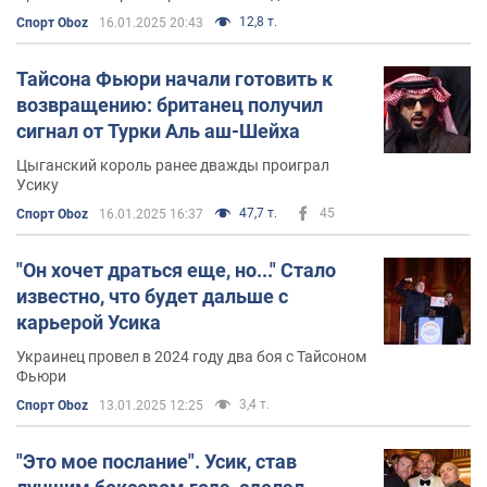
откровенное признание
12,8 т.
Спорт Oboz
16.01.2025 20:43
Тайсона Фьюри начали готовить к
возвращению: британец получил
сигнал от Турки Аль аш-Шейха
Цыганский король ранее дважды проиграл
Усику
47,7 т.
45
Спорт Oboz
16.01.2025 16:37
"Он хочет драться еще, но..." Стало
известно, что будет дальше с
карьерой Усика
Украинец провел в 2024 году два боя с Тайсоном
Фьюри
3,4 т.
Спорт Oboz
13.01.2025 12:25
"Это мое послание". Усик, став