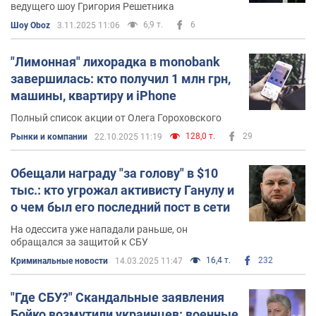
ведущего шоу Григория Решетника
6,9 т.
6
Шоу Oboz
3.11.2025 11:06
"Лимонная" лихорадка в monobank
завершилась: кто получил 1 млн грн,
машины, квартиру и iPhone
Полный список акции от Олега Гороховского
128,0 т.
29
Рынки и компании
22.10.2025 11:19
Обещали награду "за голову" в $10
тыс.: кто угрожал активисту Ганулу и
о чем был его последний пост в сети
На одессита уже нападали раньше, он
обращался за защитой к СБУ
16,4 т.
232
Криминальные новости
14.03.2025 11:47
"Где СБУ?" Скандальные заявления
Бойко возмутили украинцев: военные