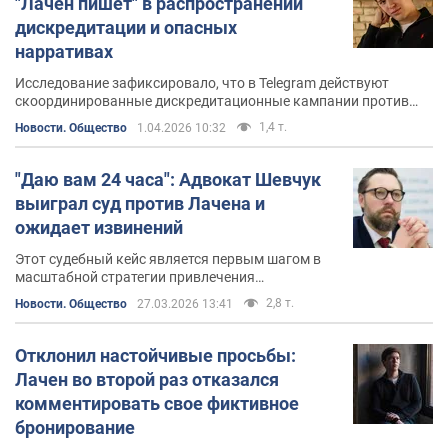
"Лачен пишет" в распространении
дискредитации и опасных
нарративах
Исследование зафиксировало, что в Telegram действуют
скоординированные дискредитационные кампании против
органов власти, прежде всего на местном уровне
1,4 т.
Новости. Общество
1.04.2026 10:32
"Даю вам 24 часа": Адвокат Шевчук
выиграл суд против Лачена и
ожидает извинений
Этот судебный кейс является первым шагом в
масштабной стратегии привлечения
администраторов соцсетей к ответственности за
2,8 т.
Новости. Общество
27.03.2026 13:41
их контент
Отклонил настойчивые просьбы:
Лачен во второй раз отказался
комментировать свое фиктивное
бронирование