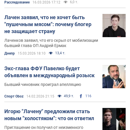
6,0 т.
Расследование
16.03.2026 17:12
Лачен заявил, что не хочет быть
"пушечным мясом": почему блогер
не защищает страну
Лаченков заявил, что его скрыл от мобилизации
бывший глава ОП Андрей Ермак
13,4 т.
Днепр
15.03.2026 18:10
Экс-глава ФФУ Павелко будет
объявлен в международный розыск
Бывший чиновник проиграл апелляцию
49,9 т.
116
Спорт Oboz
14.02.2026 21:15
Игорю "Лачену" предложили стать
новым "холостяком": что он ответил
Приглашение он получил от неизменного