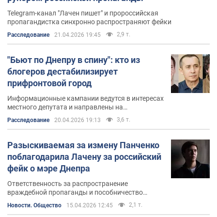
Telegram-канал "Лачен пишет" и пророссийская
пропагандистка синхронно распространяют фейки
2,9 т.
Расследование
21.04.2026 19:45
"Бьют по Днепру в спину": кто из
блогеров дестабилизирует
прифронтовой город
Информационные кампании ведутся в интересах
местного депутата и направлены на
дискредитацию власти и коммунальных служб
3,6 т.
Расследование
20.04.2026 19:13
Разыскиваемая за измену Панченко
поблагодарила Лачену за российский
фейк о мэре Днепра
Ответственность за распространение
враждебной пропаганды и пособничество
стране-агрессору может составлять от 5 до 12
2,1 т.
Новости. Общество
15.04.2026 12:45
лет лишения свободы