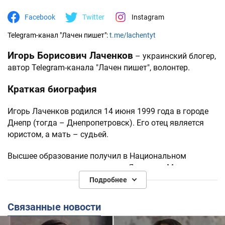
Facebook
Twitter
Instagram
Telegram-канал "Лачен пишет":
t.me/lachentyt
Игорь Борисович Лаченков
– украинский блогер,
автор Telegram-канала "Лачен пишет", волонтер.
Краткая биография
Игорь Лаченков родился 14 июня 1999 года в городе
Днепр (тогда – Днепропетровск). Его отец является
юристом, а мать – судьей.
Высшее образование получил в Национальном
юридическом университете им. Ярослава Мудрого.
Имеет степень бакалавра по специальности "юстиция
Подробнее
и право". Также учился на экономическом факультете
Харьковского университета им. Каразина, но бросил
Связанные новости
учебу.