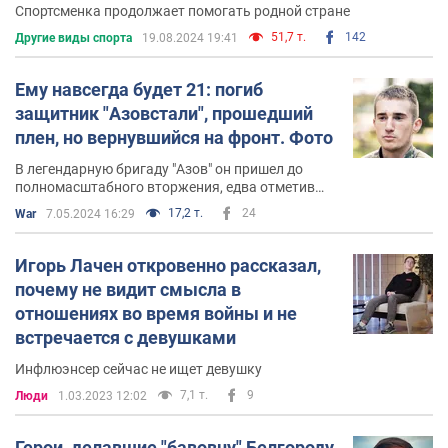
Спортсменка продолжает помогать родной стране
51,7 т.
142
Другие виды спорта
19.08.2024 19:41
Ему навсегда будет 21: погиб
защитник "Азовстали", прошедший
плен, но вернувшийся на фронт. Фото
В легендарную бригаду "Азов" он пришел до
полномасштабного вторжения, едва отметив
совершеннолетие
17,2 т.
24
War
7.05.2024 16:29
Игорь Лачен откровенно рассказал,
почему не видит смысла в
отношениях во время войны и не
встречается с девушками
Инфлюэнсер сейчас не ищет девушку
7,1 т.
9
Люди
1.03.2023 12:02
Герои, делавшие "бавовну" Белгороду