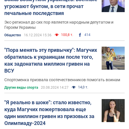
угрожают бунтом, в сети прочат
печальные последствия
Экс-регионал до сих пор является народным депутатом и
Героем Украины
100,8 т.
414
Общество
16.12.2024 15:36
"Пора менять эту привычку": Магучих
обратилась к украинцам после того,
как задонатила миллион гривен на
ВСУ
Спортсменка призвала соотечественников помогать воинам
14,0 т.
Другие виды спорта
20.08.2024 14:27
"Я реально в шоке": стало известно,
куда Магучих пожертвовала еще
один миллион гривен из призовых за
Олимпиаду-2024