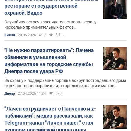
ресторане с государственной
охраной. Видео
Случайная встреча засвидетельствовала сразу
несколько примечательных фактов
относительно Лачена
3,4 т.
Кияни
20.05.2026 14:17
"Не нужно паразитировать": Лачена
обвинили в умышленной
информатаке на городские службы
Днепра после удара РФ
За охрану и поддержание порядка вокруг пострадавшего дома
отвечают правоохранители, а городские власти и мэр не
имеют полномочий заниматься вопросами безопасности
573
Днепр
27.04.2026 11:34
"Лачен сотрудничает с Панченко и z-
пабликами": медиа рассказали, как
Telegram-канал "Лачен пишет" стал
рупором российской пропаганды