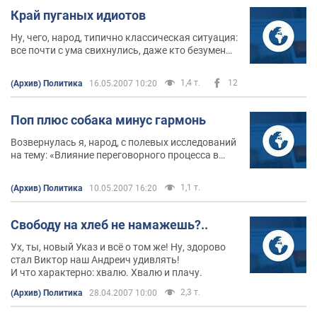
Край пуганых идиотов
Ну, чего, народ, типично классическая ситуация:
все почти с ума свихнулись, даже кто безумен
был. Ага. То тарелками пугают, дескать, подлые,
летают, то у вас собаки лают, то руины говорят.
1,4 т.
12
(Архив) Политика
16.05.2007 10:20
Поп плюс собака минус гармонь
Возвернулась я, народ, с полевых исследований
на тему: «Влияние переговорного процесса в
украинских верхах на поведение дождевых
червей» и спешно докладаю: ни хрена не влияет!
1,1 т.
(Архив) Политика
10.05.2007 16:20
Свободу на хлеб не намажешь?..
Ух, ты, новый Указ и всё о том же! Ну, здорово
стал Виктор наш Андреич удивлять!
И что характерно: хвалю. Хвалю и плачу.
2,3 т.
(Архив) Политика
28.04.2007 10:00