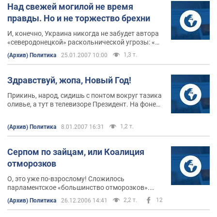
Над свежей могилой не время
правды. Но и не торжество брехни
И, конечно, Украина никогда не забудет автора
«северодонецкой» раскольнической угрозы: «От
Харькова до Киева - 480 км, а до границы с
1,3 т.
(Архив) Политика
25.01.2007 10:00
Россией — 40». Бурные аплодисменты.
Здравствуй, жопа, Новый Год!
Прикинь, народ, сидишь с понтом вокруг тазика
оливье, а тут в телевизоре Президент. На фоне
погоды и природы, исключительно по-
европейски, произносит обращение отца нации.
1,2 т.
(Архив) Политика
8.01.2007 16:31
Серпом по зайцам, или Коалиция
отморозков
О, это уже по-взрослому! Сложилось
парламентское «большинство отморозков».
Ура!
2,2 т.
12
(Архив) Политика
26.12.2006 14:41