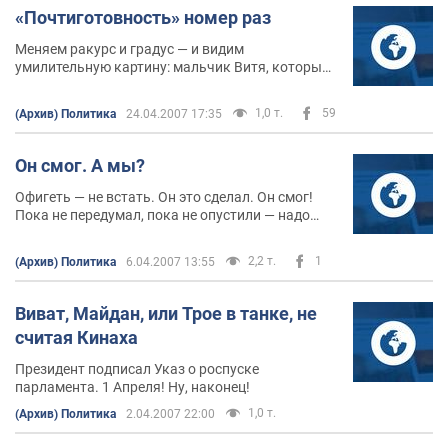
«Почтиготовность» номер раз
Меняем ракурс и градус — и видим
умилительную картину: мальчик Витя, который
прошел путь от чужих шапок до страусиных
туфель через шконку, ищет опоры в Европе,
1,0 т.
59
(Архив) Политика
24.04.2007 17:35
защищаясь от мальчика Вити, который писял
под бузину в огороде и не имел мотоцикла до
самого президентства.
Он смог. А мы?
Офигеть — не встать. Он это сделал. Он смог!
Пока не передумал, пока не опустили — надо
успеть зафиксировать: все, наконец, увидели —
в стране есть Президент. Не, круче: аккурат к
2,2 т.
1
(Архив) Политика
6.04.2007 13:55
Пасхе мы увидели своего Президента с яйцами.
Виват, Майдан, или Трое в танке, не
считая Кинаха
Президент подписал Указ о роспуске
парламента. 1 Апреля! Ну, наконец!
1,0 т.
(Архив) Политика
2.04.2007 22:00