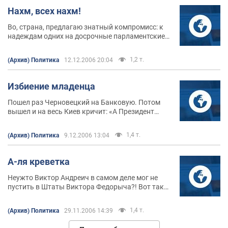
Нахм, всех нахм!
Во, страна, предлагаю знатный компромисс: к
надеждам одних на досрочные парламентские
выборы присовокупить стимул другим —
одновременные досрочные президентские.
1,2 т.
(Архив) Политика
12.12.2006 20:04
Избиение младенца
Пошел раз Черновецкий на Банковую. Потом
вышел и на весь Киев кричит: «А Президент
одобряет мою заботу о киевлянах! А Президент
меня во всем поддерживает!»
1,4 т.
(Архив) Политика
9.12.2006 13:04
А-ля креветка
Неужто Виктор Андреич в самом деле мог не
пустить в Штаты Виктора Федорыча?! Вот так
вот взять — и МИДом весь кайф обломать?
1,4 т.
(Архив) Политика
29.11.2006 14:39