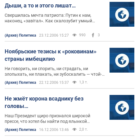
Дыши, а то и этого лишат…
Свершилась мечта патриота: Путин к нам,
наконец, «завітал». Как скалозубит умный
народ, царь страны, где две беды — дураки и
дороги, осчастливил страну без царя, где тоже
990
3
(Архив) Политика
23.12.2006 15:27
две беды. И обе — дураки.
Ноябрьские тезисы к «роковинам»
страны имбецилио
Ни говорить, ни спорить, ни страдать, ни
злопыхать, ни плакать, ни зубоскалить — чтой-
то ничего не хочется в этот День Свободы.
1,3 т.
(Архив) Политика
22.12.2006 15:37
Не жмёт корона всаднику без
головы…
Наш Президент щиро признался широкой
прессе, что хотел бы найти под ялынкой
мотоцикл. Я прослезилась.
2,0 т.
(Архив) Политика
16.12.2006 13:46