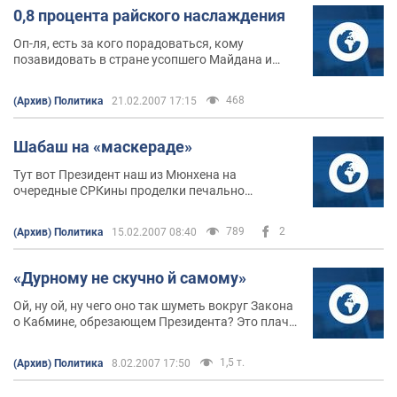
0,8 процента райского наслаждения
Оп-ля, есть за кого порадоваться, кому
позавидовать в стране усопшего Майдана и
ушедшей в горшок Революции — по 0,8 процента
сограждан не знают, кто такие Ющенко и
468
(Архив) Политика
21.02.2007 17:15
Янукович!
Шабаш на «маскераде»
Тут вот Президент наш из Мюнхена на
очередные СРКины проделки печально
реагируя, говорит, что вместо четкого
построения под Универсал, из-за «непонятной»
789
2
(Архив) Политика
15.02.2007 08:40
(?!) политики правительства и Партии регионов,
происходит «какой-то шабаш».
«Дурному не скучно й самому»
Ой, ну ой, ну чего оно так шуметь вокруг Закона
о Кабмине, обрезающем Президента? Это плач
по волосам при снятой с плеч голове.
1,5 т.
(Архив) Политика
8.02.2007 17:50