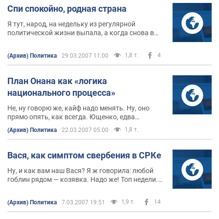
Спи спокойно, родная страна
Я тут, народ, на недельку из регулярной
политической жизни выпала, а когда снова в
нее «впала» — бр-р, яка гидота!
1,8 т.
4
(Архив) Политика
29.03.2007 11:00
План Онана как «логика
национального процесса»
Не, ну говорю же, кайф надо менять. Ну, оно
прямо опять, как всегда. Ющенко, едва
отряхнув от пыли терновый венец отца
1,8 т.
(Архив) Политика
22.03.2007 05:00
объединенной оппозиции, тут же оказался в
других декорациях и с чувством глубокого
удовлетворения собой доложил стране об
Вася, как симптом свербения в СРКе
очередных договоренностях с пацанами.
Ну, и как вам наш Вася? Я ж говорила: любой
гоблин рядом — козявка. Надо же! Топ недели.
Вся страна обсуждает Васин план
урегулирования многогранного кризиса!
1,9 т.
14
(Архив) Политика
7.03.2007 19:51