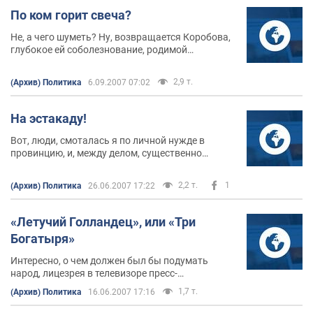
По ком горит свеча?
Не, а чего шуметь? Ну, возвращается Коробова,
глубокое ей соболезнование, родимой…
2,9 т.
(Архив) Политика
6.09.2007 07:02
На эстакаду!
Вот, люди, смоталась я по личной нужде в
провинцию, и, между делом, существенно
поколебала собственные представления о том,
что волнует народ.
2,2 т.
1
(Архив) Политика
26.06.2007 17:22
«Летучий Голландец», или «Три
Богатыря»
Интересно, о чем должен был бы подумать
народ, лицезрея в телевизоре пресс-
конференцию Президента в новых декорациях,
1,7 т.
(Архив) Политика
16.06.2007 17:16
на пленэре, по-американски, в стиле «типа
Белый Дом»?