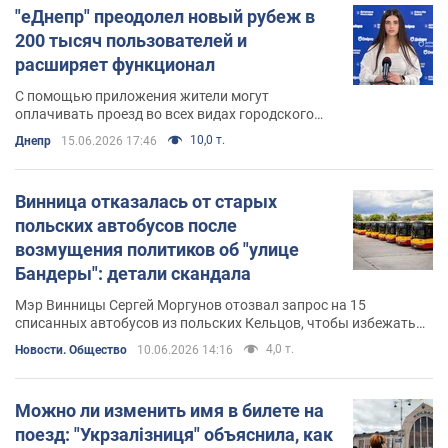
"еДнепр" преодолел новый рубеж в
200 тысяч пользователей и
расширяет функционал
С помощью приложения жители могут
оплачивать проезд во всех видах городского
электротранспорта и приобретать абонементы
10,0 т.
Днепр
15.06.2026 17:46
на 1, 7 или 30 дней
Винница отказалась от старых
польских автобусов после
возмущения политиков об "улице
Бандеры": детали скандала
Мэр Винницы Сергей Моргунов отозвал запрос на 15
списанных автобусов из польских Кельцов, чтобы избежать
политического конфликта
4,0 т.
Новости. Общество
10.06.2026 14:16
Можно ли изменить имя в билете на
поезд: "Укрзалізниця" объяснила, как