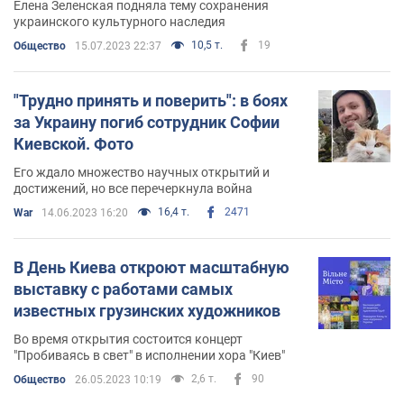
Елена Зеленская подняла тему сохранения
украинского культурного наследия
10,5 т.
19
Общество
15.07.2023 22:37
"Трудно принять и поверить": в боях
за Украину погиб сотрудник Софии
Киевской. Фото
Его ждало множество научных открытий и
достижений, но все перечеркнула война
16,4 т.
2471
War
14.06.2023 16:20
В День Киева откроют масштабную
выставку с работами самых
известных грузинских художников
Во время открытия состоится концерт
"Пробиваясь в свет" в исполнении хора "Киев"
2,6 т.
90
Общество
26.05.2023 10:19