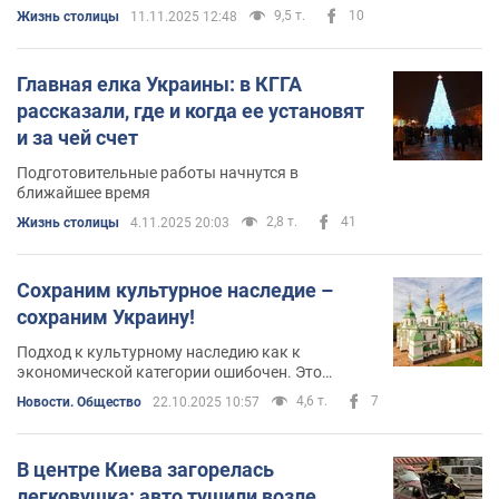
9,5 т.
10
Жизнь столицы
11.11.2025 12:48
Главная елка Украины: в КГГА
рассказали, где и когда ее установят
и за чей счет
Подготовительные работы начнутся в
ближайшее время
2,8 т.
41
Жизнь столицы
4.11.2025 20:03
Сохраним культурное наследие –
сохраним Украину!
Подход к культурному наследию как к
экономической категории ошибочен. Это
сакральная категория, которая сохраняет
4,6 т.
7
Новости. Общество
22.10.2025 10:57
самоидентификацию народа
В центре Киева загорелась
легковушка: авто тушили возле