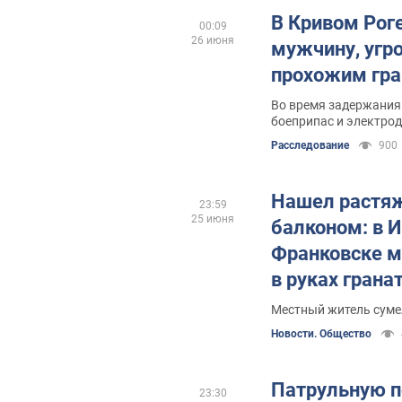
В Кривом Рог
00:09
26 июня
мужчину, угр
прохожим гра
Во время задержания
боеприпас и электро
Расследование
900
Нашел растяж
23:59
25 июня
балконом: в И
Франковске 
в руках грана
прибытия пол
Местный житель суме
Новости. Общество
Патрульную п
23:30