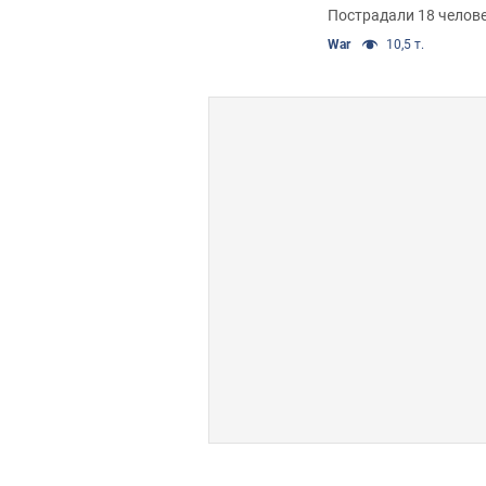
Видео
Пострадали 18 челове
War
10,5 т.