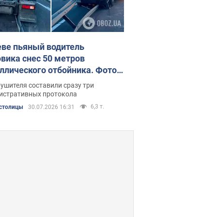
еве пьяный водитель
овика снес 50 метров
ллического отбойника. Фото и
о
ушителя составили сразу три
истративных протокола
6,3 т.
столицы
30.07.2026 16:31