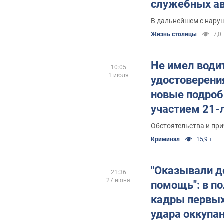
служебных а
Видео
В дальнейшем с нару
Жизнь столицы
7,0 
Не имел води
10:05
1 июля
удостоверени
новые подроб
участием 21-
BMW, который
Обстоятельства и пр
протаранил п
Криминал
15,9 т.
Фото и видео
"Оказывали 
21:36
27 июня
помощь": в п
кадры первых
удара оккупа