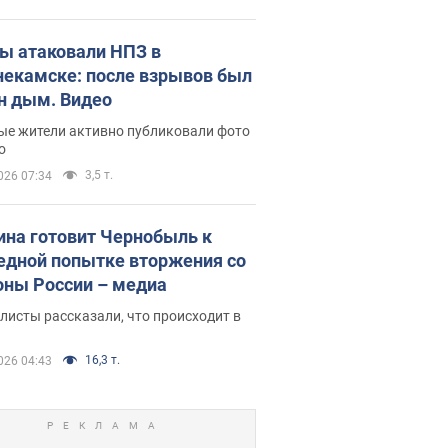
ы атаковали НПЗ в
екамске: после взрывов был
н дым. Видео
ые жители активно публиковали фото
о
3,5 т.
026 07:34
ина готовит Чернобыль к
едной попытке вторжения со
оны России – медиа
исты рассказали, что происходит в
16,3 т.
026 04:43