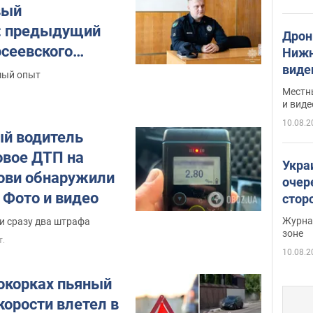
вый
: предыдущий
Дрон
осеевского
Нижн
виде
мый опыт
Местн
и виде
10.08.2
ый водитель
овое ДТП на
Укра
рови обнаружили
очер
 Фото и видео
стор
Журнал
 сразу два штрафа
зоне
т.
10.08.2
сокорках пьяный
корости влетел в