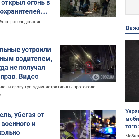
 открыл огонь в
оохранителей.
 все подробности
бное расследование
Важ
.
ульные устроили
яным водителем,
да не получал
 прав. Видео
влены сразу три административных протокола
т.
Укра
ель, убегая от
моби
 военного и
того
колько
всег
Мобил