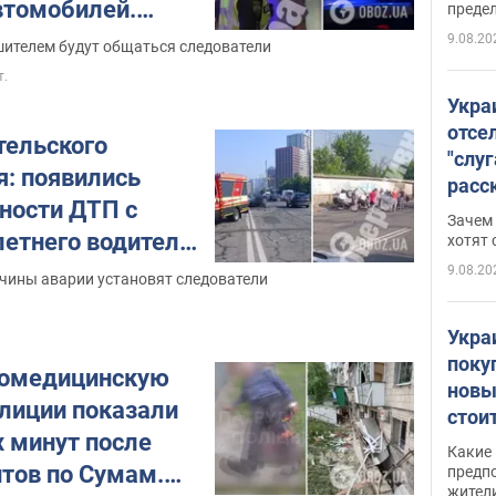
втомобилей.
преде
9.08.20
шителем будут общаться следователи
т.
Укра
отсе
тельского
"слуг
я: появились
расс
ности ДТП с
прин
Зачем
снос
летнего водителя
хотят 
 в Киеве
9.08.20
ичины аварии установят следователи
ять автомобилей.
Укра
поку
домедицинскую
новы
олиции показали
стои
 минут после
попу
Какие
нтов по Сумам.
предп
жител