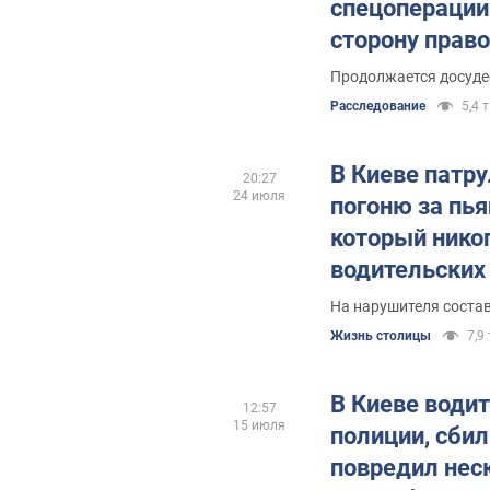
спецоперации
сторону прав
Фото, видео и
Продолжается досуде
Расследование
5,4 т
В Киеве патр
20:27
24 июля
погоню за пь
который никог
водительских
На нарушителя соста
Жизнь столицы
7,9 
В Киеве водит
12:57
15 июля
полиции, сбил
повредил нес