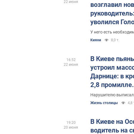
22 июня
возглавил но
руководитель
уволился Гол
теракта
У него есть необходи
Кияни
8,0 т.
В Киеве пьян
16:52
22 июня
устроил масс
Дарнице: в к
2,8 промилле.
Нарушителю выписали
Жизнь столицы
4,8 
В Киеве на О
19:20
20 июня
водитель на с