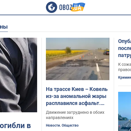
ины
Опуб
посл
патр
люд
К сожа
право
Кримин
На трассе Киев – Ковель
из-за аномальной жары
расплавился асфальт.
Видео
Движение затруднено в обоих
направлениях
огибли в
Новости. Общество