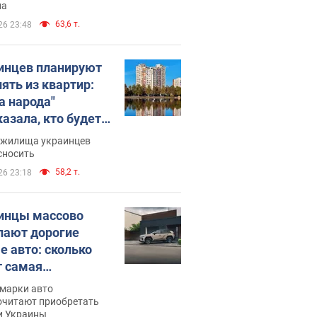
ла
63,6 т.
26 23:48
инцев планируют
лять из квартир:
а народа"
казала, кто будет
имать решение о
 жилища украинцев
е домов
сносить
58,2 т.
26 23:18
инцы массово
пают дорогие
е авто: сколько
т самая
лярная модель
 марки авто
очитают приобретать
и Украины