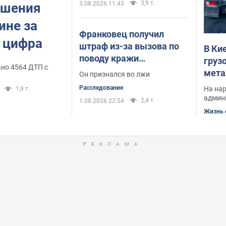
3,9 т.
3.08.2026 11:43
ышения
ине за
Франковец получил
а цифра
штраф из-за вызова по
В Ки
поводу кражи
груз
ано 4564 ДТП с
кондиционера: как такое
мета
Он признался во лжи
могло произойти
виде
Расследование
На нар
1,9 т.
админ
2,4 т.
1.08.2026 22:54
Жизнь 