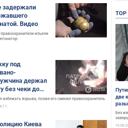
е задержали
TO
ожавшего
натой. Видео
 правоохранители изъяли
детонатор
ку под
вано-
мужчина держал
ту без чеки до
Пути
две 
иции. Видео
л избежать взрыва, позже его сменил правоохранитель
разы
4,1 т.
мнен
Без из
завер
олицию Киева
10.08.2