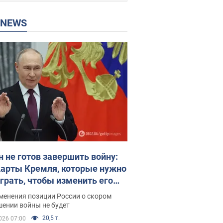
P NEWS
н не готов завершить войну:
карты Кремля, которые нужно
грать, чтобы изменить его
ие. Интервью с Веселовским
менения позиции России о скором
шении войны не будет
20,5 т.
026 07:00