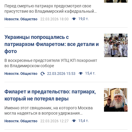
Перед смертью патриарх предусмотрел свое
присутствие во Владимирский кафедральный
собор, несмотря на тяжелое состояние здоровья
19,0 т.
Новости. Общество
22.03.2026 18:00
Украинцы попрощались с
патриархом Филаретом: все детали и
фото
В воскресенье предстоятеля УПЦ КП похоронят
во Владимирском соборе
15,4 т.
Новости. Общество
22.03.2026 15:53
Филарет и предательство: патриарх,
который не потерял веры
Именно этот священник, на которого Москва
могла надеяться в вопросе удержания
украинской Церкви в московском подчинении,
15,4 т.
Новости. Общество
22.03.2026 12:27
восстановил угнетенное и примосковленное
украинское православие