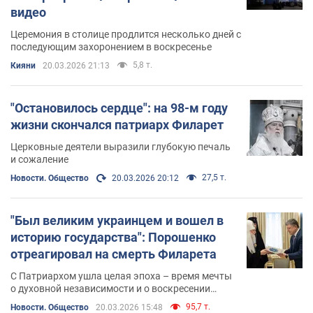
видео
Церемония в столице продлится несколько дней с
последующим захоронением в воскресенье
5,8 т.
Кияни
20.03.2026 21:13
"Остановилось сердце": на 98-м году
жизни скончался патриарх Филарет
Церковные деятели выразили глубокую печаль
и сожаление
27,5 т.
Новости. Общество
20.03.2026 20:12
"Был великим украинцем и вошел в
историю государства": Порошенко
отреагировал на смерть Филарета
С Патриархом ушла целая эпоха – время мечты
о духовной независимости и о воскресении
Украинского Православия
95,7 т.
Новости. Общество
20.03.2026 15:48