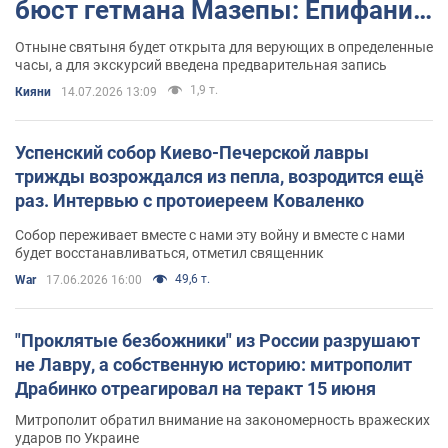
бюст гетмана Мазепы: Епифаний
провел молебен. Фото и видео
Отныне святыня будет открыта для верующих в определенные
часы, а для экскурсий введена предварительная запись
1,9 т.
Кияни
14.07.2026 13:09
Успенский собор Киево-Печерской лавры
трижды возрождался из пепла, возродится ещё
раз. Интервью с протоиереем Коваленко
Собор переживает вместе с нами эту войну и вместе с нами
будет восстанавливаться, отметил священник
49,6 т.
War
17.06.2026 16:00
"Проклятые безбожники" из России разрушают
не Лавру, а собственную историю: митрополит
Драбинко отреагировал на теракт 15 июня
Митрополит обратил внимание на закономерность вражеских
ударов по Украине