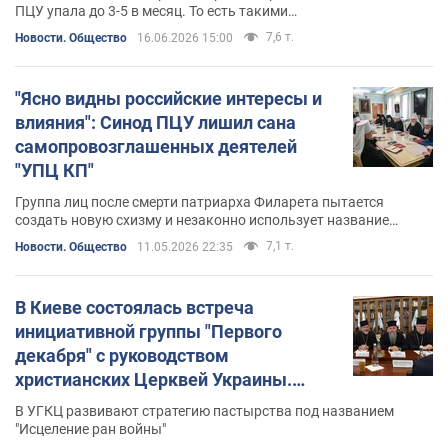
ПЦУ упала до 3-5 в месяц. То есть такими
темпами УПЦ МП будет переходить в ПЦУ еще
7,6 т.
Новости. Общество
16.06.2026 15:00
несколько десятилетий
"Ясно видны российские интересы и
влияния": Синод ПЦУ лишил сана
самопровозглашенных деятелей
"УПЦ КП"
Группа лиц после смерти патриарха Филарета пытается
создать новую схизму и незаконно использует название
Киевского патриархата
7,1 т.
Новости. Общество
11.05.2026 22:35
В Киеве состоялась встреча
инициативной группы "Первого
декабря" с руководством
христианских Церквей Украины.
Фото
В УГКЦ развивают стратегию пастырства под названием
"Исцеление ран войны"