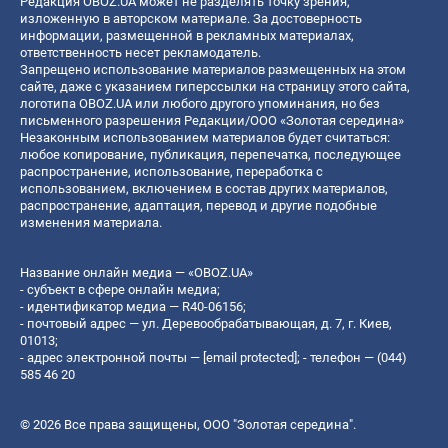
Редакция OBOZ.UA может не разделять точку зрения,
изложенную в авторском материале. За достоверность
информации, размещенной в рекламных материалах,
ответственность несет рекламодатель.
Запрещено использование материалов размещенных на этом
сайте, даже с указанием гиперссылки на страницу этого сайта,
логотипа OBOZ.UA или любого другого упоминания, но без
письменного разрешения Редакции/ООО «Золотая середина»
Незаконным использованием материалов будет считаться:
любое копирование, публикация, перепечатка, последующее
распространение, использование, переработка с
использованием, включением в состав других материалов,
распространение, адаптация, перевод и другие подобные
изменения материала.
Название онлайн медиа — «OBOZ.UA»
- субъект в сфере онлайн медиа;
- идентификатор медиа — R40-06156;
- почтовый адрес — ул. Деревообрабатывающая, д. 7, г. Киев,
01013;
- адрес электронной почты —
[email protected]
; - телефон — (044)
585 46 20
© 2026 Все права защищены, ООО "Золотая середина".