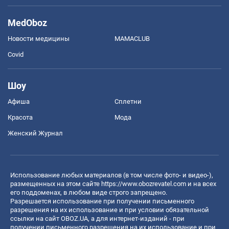
MedOboz
Новости медицины
MAMACLUB
Covid
Шоу
Афиша
Сплетни
Красота
Мода
Женский Журнал
Использование любых материалов (в том числе фото- и видео-),
размещенных на этом сайте
https://www.obozrevatel.com
и на всех
его поддоменах, в любом виде строго запрещено.
Разрешается использование при получении письменного
разрешения на их использование и при условии обязательной
ссылки на сайт OBOZ.UA, а для интернет-изданий - при
получении письменного разрешения на их использование и при