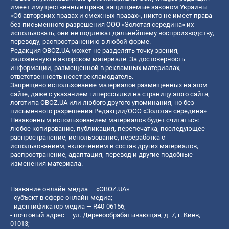
имеет имущественные права, защищаемые законом Украины
«Об авторских правах и смежных правах», никто не имеет права
без письменного разрешения ООО «Золотая середина» их
использовать, они не подлежат дальнейшему воспроизводству,
переводу, распространению в любой форме.
Редакция OBOZ.UA может не разделять точку зрения,
изложенную в авторском материале. За достоверность
информации, размещенной в рекламных материалах,
ответственность несет рекламодатель.
Запрещено использование материалов размещенных на этом
сайте, даже с указанием гиперссылки на страницу этого сайта,
логотипа OBOZ.UA или любого другого упоминания, но без
письменного разрешения Редакции/ООО «Золотая середина»
Незаконным использованием материалов будет считаться:
любое копирование, публикация, перепечатка, последующее
распространение, использование, переработка с
использованием, включением в состав других материалов,
распространение, адаптация, перевод и другие подобные
изменения материала.
Название онлайн медиа — «OBOZ.UA»
- субъект в сфере онлайн медиа;
- идентификатор медиа — R40-06156;
- почтовый адрес — ул. Деревообрабатывающая, д. 7, г. Киев,
01013;