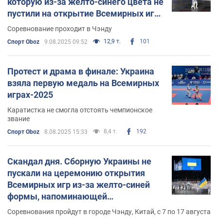
которую из-за желто-синего цвета не
пустили на открытие Всемирных игр.
Видео
Соревнование проходит в Чэнду
12,9 т.
101
Спорт Oboz
9.08.2025 09:52
Протест и драма в финале: Украина
взяла первую медаль на Всемирных
играх-2025
Каратистка не смогла отстоять чемпионское
звание
8,4 т.
192
Спорт Oboz
8.08.2025 15:33
Скандал дня. Сборную Украины не
пускали на церемонию открытия
Всемирных игр из-за желто-синей
формы, напоминающей
национальный флаг
Соревнования пройдут в городе Чэнду, Китай, с 7 по 17 августа