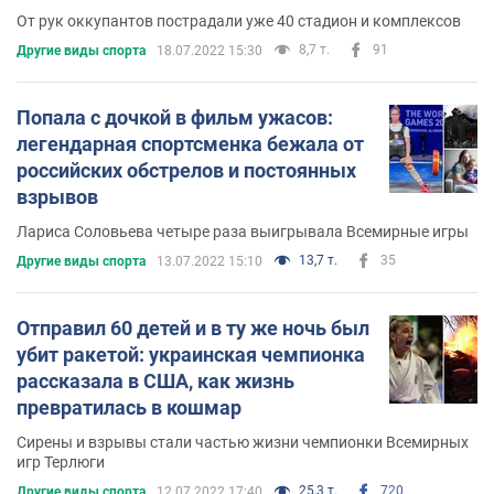
От рук оккупантов пострадали уже 40 стадион и комплексов
8,7 т.
91
Другие виды спорта
18.07.2022 15:30
Попала с дочкой в фильм ужасов:
легендарная спортсменка бежала от
российских обстрелов и постоянных
взрывов
Лариса Соловьева четыре раза выигрывала Всемирные игры
13,7 т.
35
Другие виды спорта
13.07.2022 15:10
Отправил 60 детей и в ту же ночь был
убит ракетой: украинская чемпионка
рассказала в США, как жизнь
превратилась в кошмар
Сирены и взрывы стали частью жизни чемпионки Всемирных
игр Терлюги
25,3 т.
720
Другие виды спорта
12.07.2022 17:40