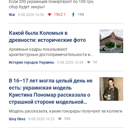
Если 200 украинцев пожертвуют по 100 грн,
сбор будет закрыт
156,2 т.
104
War
9.08.2026 16:36
Какой была Коломыя в
древности: исторические фото
Архивные кадры показывают
архитектурные достопримечательности и
повседневную жизнь старинного галицкого
90
История городов Украины
9.08.2026 16:34
города
В 16–17 лет могла целый день не
есть: украинская модель
Кристина Пономар рассказала о
страшной стороне модельной
карьеры
Модель рассказала, какие гонорары получают ее коллеги
588
Шоу Oboz
9.08.2026 16:25