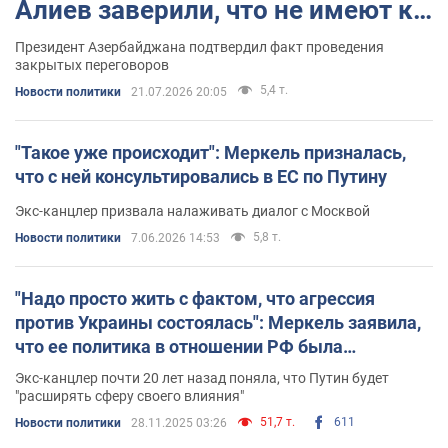
Алиев заверили, что не имеют к
этому никакого отношения
Президент Азербайджана подтвердил факт проведения
закрытых переговоров
5,4 т.
Новости политики
21.07.2026 20:05
"Такое уже происходит": Меркель призналась,
что с ней консультировались в ЕС по Путину
Экс-канцлер призвала налаживать диалог с Москвой
5,8 т.
Новости политики
7.06.2026 14:53
"Надо просто жить с фактом, что агрессия
против Украины состоялась": Меркель заявила,
что ее политика в отношении РФ была
правильной
Экс-канцлер почти 20 лет назад поняла, что Путин будет
"расширять сферу своего влияния"
51,7 т.
611
Новости политики
28.11.2025 03:26