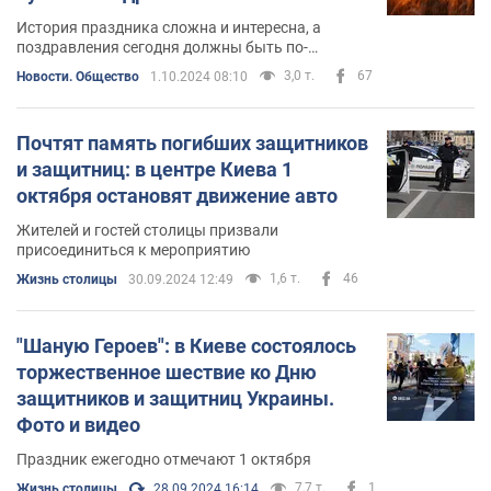
История праздника сложна и интересна, а
поздравления сегодня должны быть по-
настоящему искренними
3,0 т.
67
Новости. Общество
1.10.2024 08:10
Почтят память погибших защитников
и защитниц: в центре Киева 1
октября остановят движение авто
Жителей и гостей столицы призвали
присоединиться к мероприятию
1,6 т.
46
Жизнь столицы
30.09.2024 12:49
"Шаную Героев": в Киеве состоялось
торжественное шествие ко Дню
защитников и защитниц Украины.
Фото и видео
Праздник ежегодно отмечают 1 октября
7,7 т.
1
Жизнь столицы
28.09.2024 16:14