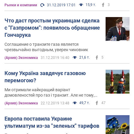
15,9 т.
3
Рынки и компании
31.12.2019 17:01
Что даст простым украинцам сделка
с "Газпромом": появилось обращение
Гончарука
Соглашение о транзите газа является
чрезвычайно выгодным, уверен чиновник
21,6 т.
5
(Архив) Экономика
31.12.2019 16:40
Кому Україна завдячує газовою
перемогою?
Ми отримали найкращий варіант
домовленостей про газ і транзит. Але не тому,
що Оржель суперфахівець чи Україна супер
49,7 т.
47
(Архив) Экономика
22.12.2019 13:48
молодець
Европа поставила Украине
ультиматум из-за "зеленых" тарифов