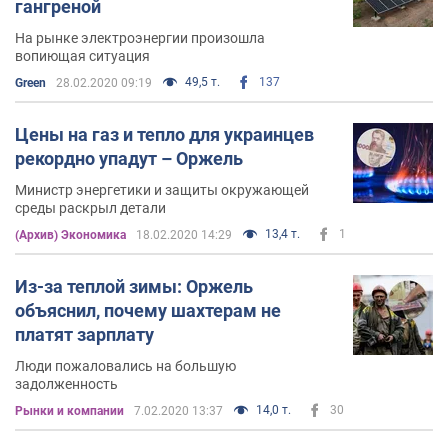
гангреной
На рынке электроэнергии произошла
вопиющая ситуация
49,5 т.
137
Green
28.02.2020 09:19
Цены на газ и тепло для украинцев
рекордно упадут – Оржель
Министр энергетики и защиты окружающей
среды раскрыл детали
13,4 т.
1
(Архив) Экономика
18.02.2020 14:29
Из-за теплой зимы: Оржель
объяснил, почему шахтерам не
платят зарплату
Люди пожаловались на большую
задолженность
14,0 т.
30
Рынки и компании
7.02.2020 13:37