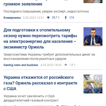
громкое заявление
Активность в сети
Последнего повышения, уверен эксперт, недостаточно
Фейсбук
. Свою страницу в социальной сети
28,7 т.
256
Коммуналка
5.06.2023 10:01
Facebook
Алексей Оржель не использует в
качестве медийной площадки.
Для подготовки к отопительному
сезону нужно пересмотреть тарифы
на электроэнергию для населения –
эксминистр Оржель
Энергосистема Украины требует дополнительных денег на
восстановление после ракетных ударов
1,8 т.
Gaming news and business
4.05.2023 18:05
Украина откажется от российского
газа? Оржель рассказал о контракте
с США
Украина хочет заключить с США
двадцатилетний газовый контракт