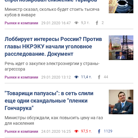
Министр сказал, сколько будет стоить тысяча
кубов в январе
9,3 т.
2
Рынки и компании
29.01.2020 16:47
Лоббирует интересы России? Против
главы НКРЭКУ начали уголовное
расследование. Документ
Речь идет о закупке электроэнергии у страны-
агрессора
11,4 т.
44
Рынки и компании
29.01.2020 13:12
"Товарищи папуасы": в сеть слили
еще одни скандальные "пленки
Гончарука"
Министры обсуждали, как повысить цену на газ
для населения
97,5 т.
1129
Рынки и компании
24.01.2020 16:25