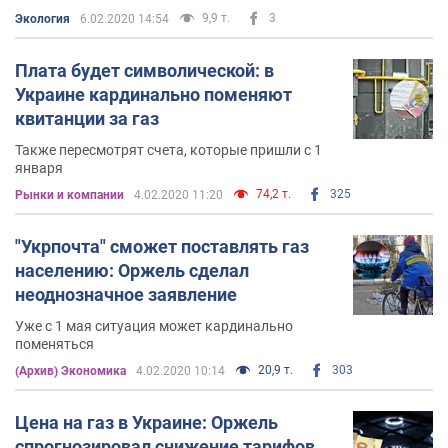
9,9 т.
3
Экология
6.02.2020 14:54
Плата будет символической: в
Украине кардинально поменяют
квитанции за газ
Также пересмотрят счета, которые пришли с 1
января
74,2 т.
325
Рынки и компании
4.02.2020 11:20
"Укрпочта" сможет поставлять газ
населению: Оржель сделал
неоднозначное заявление
Уже с 1 мая ситуация может кардинально
поменяться
20,9 т.
303
(Архив) Экономика
4.02.2020 10:14
Цена на газ в Украине: Оржель
спрогнозировал снижение тарифов