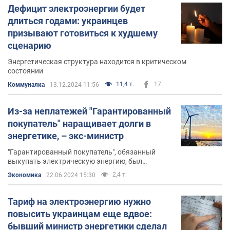
Дефицит электроэнергии будет
В Киеве и Обуховском районе Киевщины Алексею
длиться годами: украинцев
Оржелю и его жене принадлежит в общей сложности
призывают готовиться к худшему
более четырех квадратных километров земли.
сценарию
Ранее Оржель выступал за объединение
Энергетическая структура находится в критическом
энергосистемы Украины с европейской для
состоянии
ликвидации монополии на данном энергорынке.
11,4 т.
17
Коммуналка
13.12.2024 11:56
Кабинет министров Украины
Из-за неплатежей "Гарантированный
покупатель" наращивает долги в
Верховная Рада
девятого созыва на своем первом
энергетике, – экс-министр
заседании утвердила кандидатуру Алексея Оржеля на
"Гарантированный покупатель", обязанный
должности министра энергетики и защиты
выкупать электрическую энергию, был
окружающей среды.
недофинансирован из-за тарифа "Укрэнерго"
2,4 т.
Экономика
22.06.2024 15:30
Семья Алексея Оржеля
Тариф на электроэнергию нужно
повысить украинцам еще вдвое:
Министр женат. Жена Алексея Оржеля – Екатерина.
бывший министр энергетики сделал