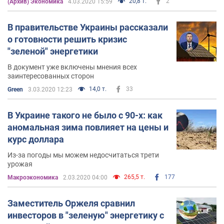
20,8 т.
2
(Архив) Экономика
4.03.2020 15:59
В правительстве Украины рассказали
о готовности решить кризис
"зеленой" энергетики
В документ уже включены мнения всех
заинтересованных сторон
14,0 т.
33
Green
3.03.2020 12:23
В Украине такого не было с 90-х: как
аномальная зима повлияет на цены и
курс доллара
Из-за погоды мы можем недосчитаться трети
урожая
265,5 т.
177
Mакроэкономика
2.03.2020 04:00
Заместитель Оржеля сравнил
инвесторов в "зеленую" энергетику с