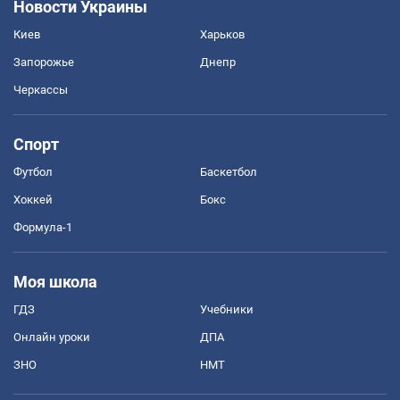
Новости Украины
Киев
Харьков
Запорожье
Днепр
Черкассы
Спорт
Футбол
Баскетбол
Хоккей
Бокс
Формула-1
Моя школа
ГДЗ
Учебники
Онлайн уроки
ДПА
ЗНО
НМТ