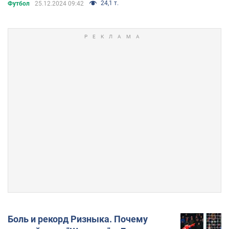
24,1 т.
Футбол
25.12.2024 09:42
Боль и рекорд Ризныка. Почему