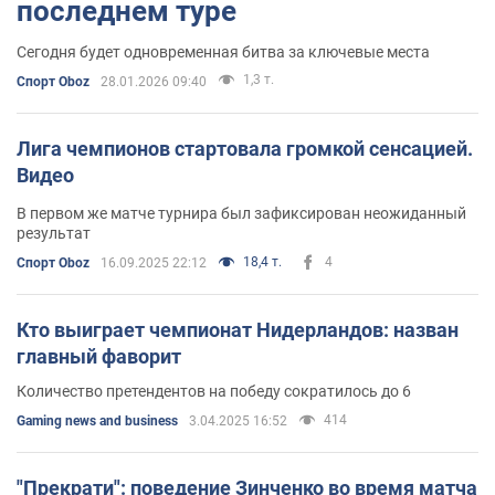
последнем туре
Сегодня будет одновременная битва за ключевые места
1,3 т.
Спорт Oboz
28.01.2026 09:40
Лига чемпионов стартовала громкой сенсацией.
Видео
В первом же матче турнира был зафиксирован неожиданный
результат
18,4 т.
4
Спорт Oboz
16.09.2025 22:12
Кто выиграет чемпионат Нидерландов: назван
главный фаворит
Количество претендентов на победу сократилось до 6
414
Gaming news and business
3.04.2025 16:52
"Прекрати": поведение Зинченко во время матча