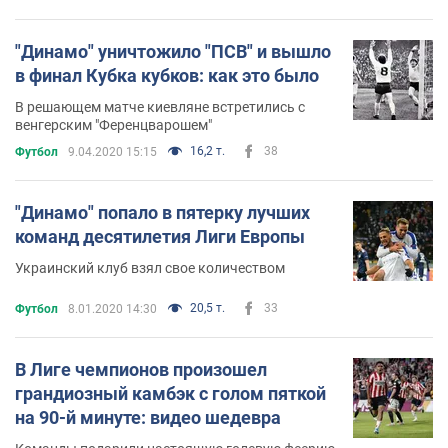
"Динамо" уничтожило "ПСВ" и вышло
в финал Кубка кубков: как это было
В решающем матче киевляне встретились с
венгерским "Ференцварошем"
16,2 т.
38
Футбол
9.04.2020 15:15
"Динамо" попало в пятерку лучших
команд десятилетия Лиги Европы
Украинский клуб взял свое количеством
20,5 т.
33
Футбол
8.01.2020 14:30
В Лиге чемпионов произошел
грандиозный камбэк с голом пяткой
на 90-й минуте: видео шедевра