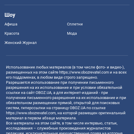
Шоу
Афиша
Сплетни
Красота
Мода
Женский Журнал
Использование любых материалов (в том числе фото- и видео-),
размещенных на этом сайте
https://www.obozrevatel.com
и на всех
его поддоменах, в любом виде строго запрещено.
Разрешается использование при получении письменного
разрешения на их использование и при условии обязательной
ссылки на сайт OBOZ.UA, а для интернет-изданий - при
получении письменного разрешения на их использование и при
обязательном размещении прямой, открытой для поисковых
систем, гиперссылки на страницу OBOZ.UA по ссылке
https://www.obozrevatel.com
, на которой размещен оригинальный
материал в первом абзаце материала.
Все материалы на этом сайте, в том числе интервью, статьи,
исследования – служебные произведения журналистов
редакции, исключительные имущественные права на которые