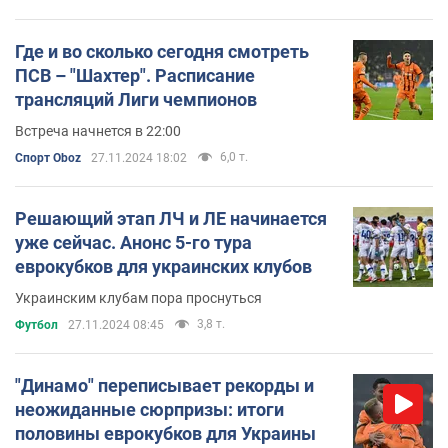
Где и во сколько сегодня смотреть
ПСВ – "Шахтер". Расписание
трансляций Лиги чемпионов
Встреча начнется в 22:00
6,0 т.
Спорт Oboz
27.11.2024 18:02
Решающий этап ЛЧ и ЛЕ начинается
уже сейчас. Анонс 5-го тура
еврокубков для украинских клубов
Украинским клубам пора проснуться
3,8 т.
Футбол
27.11.2024 08:45
"Динамо" переписывает рекорды и
неожиданные сюрпризы: итоги
половины еврокубков для Украины