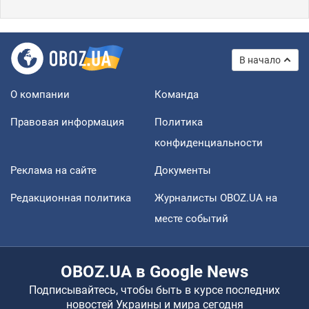
В начало
О компании
Команда
Правовая информация
Политика
конфиденциальности
Реклама на сайте
Документы
Редакционная политика
Журналисты OBOZ.UA на
месте событий
OBOZ.UA в Google News
Подписывайтесь, чтобы быть в курсе последних
новостей Украины и мира сегодня