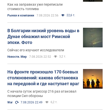
Как на заправках уже переписали
стоимость топлива
22,6 т.
Рынки и компании
7.08.2026 22:56
В Болгарии низкий уровень воды в
Дунае обнажил мост Римской
эпохи. Фото
Сейчас его изучают исследователи
3,2 т.
Новости. Мир
7.08.2026 22:52
На фронте произошло 170 боевых
столкновений: какова обстановка
на передовой и где наступает враг
С начала суток агрессор 216 раз атаковал
позиции Сил обороны
6,2 т.
War
7.08.2026 22:49