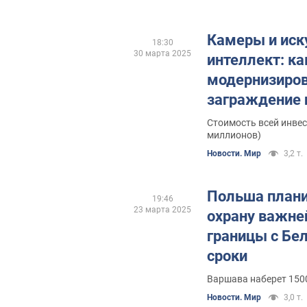
Камеры и иск
18:30
30 марта 2025
интеллект: к
модернизиро
заграждение н
Беларусью
Стоимость всей инвес
миллионов)
Новости. Мир
3,2 т.
Польша плани
19:46
23 марта 2025
охрану важне
границы с Бе
сроки
Варшава наберет 150
Новости. Мир
3,0 т.