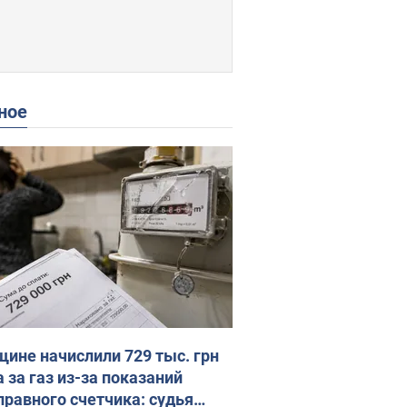
ное
ине начислили 729 тыс. грн
 за газ из-за показаний
правного счетчика: судья