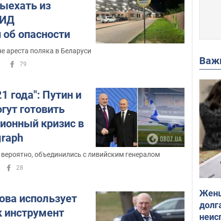
ыехать из
МИД
 об опасности
е ареста поляка в Беларуси
Важ
.
79
1 года": Путин и
гут готовить
ионный кризис в
graph
 вероятно, объединились с ливийским генералом
28
Женщ
ова использует
долга
к инструмент
неис