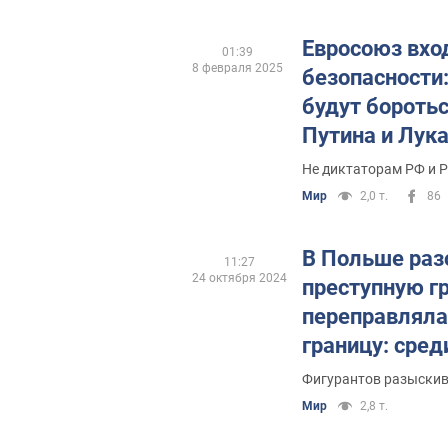
Евросоюз вход
01:39
8 февраля 2025
безопасности:
будут бороть
Путина и Лук
Не диктаторам РФ и Р
Мир
2,0 т.
86
В Польше раз
11:27
24 октября 2024
преступную гр
переправляла
границу: сре
украинцы. Фо
Фигурантов разыскив
Мир
2,8 т.