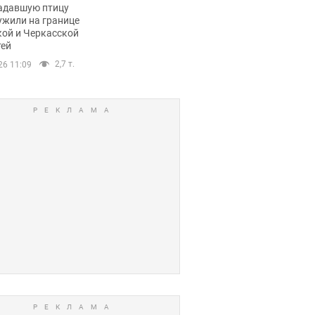
пичный маршрут.
адавшую птицу
ужили на границе
кой и Черкасской
тей
2,7 т.
26 11:09