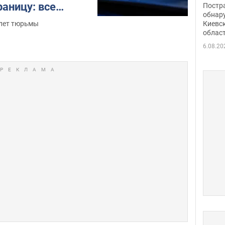
нети
аницу: все
Постр
Фото
обнар
Киевс
 лет тюрьмы
облас
6.08.20