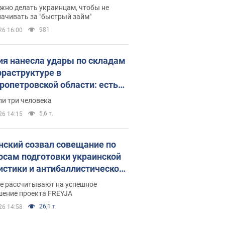
 деньги
жно делать украинцам, чтобы не
ачивать за "быстрый займ"
981
26 16:00
ия нанесла удары по складам
фраструктуре в
ропетровской области: есть
бшие и раненые. Фото
ли три человека
5,6 т.
26 14:15
нский созвал совещание по
осам подготовки украинской
истики и антибаллистической
раммы FREYJA: какие
ве рассчитывают на успешное
ния готовятся
шение проекта FREYJA
26,1 т.
26 14:58