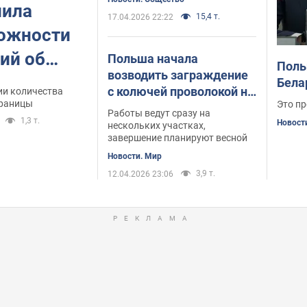
лила
15,4 т.
17.04.2026 22:22
можности
ий об
Польша начала
Поль
возводить заграждение
нице с
Бела
с колючей проволокой на
ии количества
ю
границы
Это пр
границе с Беларусью:
Работы ведут сразу на
1,3 т.
как оно будет выглядеть
Новост
нескольких участках,
завершение планируют весной
Новости. Мир
3,9 т.
12.04.2026 23:06