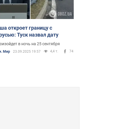
ша откроет границу с
русью: Туск назвал дату
оизойдет в ночь на 25 сентября
4,4 т.
74
и. Мир
23.09.2025 19:57