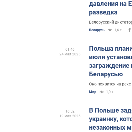
давления на 
разведка
Белорусский диктатор
Беларусь
1,6 т.
Польша плани
01:46
24 мая 2025
июля установ
заграждение н
Беларусью
Оно появится на реке
Мир
1,9 т.
В Польше за
16:52
19 мая 2025
украинку, кот
незаконных м