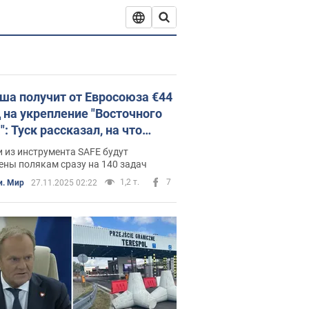
ша получит от Евросоюза €44
 на укрепление "Восточного
: Туск рассказал, на что
ут деньги
 из инструмента SAFE будут
ены полякам сразу на 140 задач
1,2 т.
7
и. Мир
27.11.2025 02:22