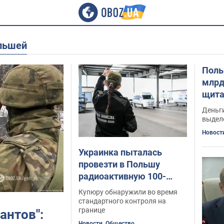
ольшей
Поль
млрд
щита"
пойд
Деньги
выдел
Новост
Украинка пыталась
провезти в Польшу
радиоактивную 100-
долларовую купюру: как
Купюру обнаружили во время
она это объяснила
стандартного контроля на
границе
антов":
Новости. Общество