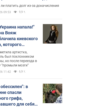
с неожиданное решение
ли платить долг из-за доначисления
9,9 т.
26 09:53
 Украина напала!"
на Вояж
блачила киевского
, которого
омбировали": он
метила артистка,
 русского не знал,
ель был поклонником
ы, но после переезда в
перь хочет
 "промыли мозги"
цида украинцев
6,9 т.
26 11:42
 обессилен": в
ине спасли
ного грифа,
авшего для себя