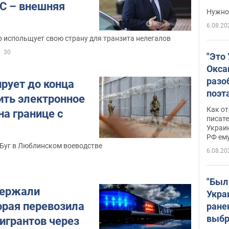
ЕС – внешняя
выне
Нужно 
6.08.20
 испольщует свою страну для транзита нелегалов
30
"Это
Окса
разо
рует до конца
поэта
ить электронное
"заз
Как от
а границе с
даже
писат
Украин
а те
РФ ему
гено
 Буг в Люблинском воеводстве
6.08.20
"Был
держали
Укра
орая перевозила
ране
выбр
игрантов через