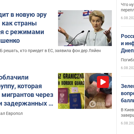
свои
Что ну
перепл
ит в новую эру
6.08.20
 как страны
ся с режимами
Росс
ашенко
и ин
Днеп
Б решать, кто приедет в ЕС, заявила фон дер Ляйен
поги
Погиб
6.08.20
облачили
уппу, которая
Зеле
вопр
 мигрантов через
балл
ди задержанных –
прог
В Кие
то и видео
ал Европол
реше
завер
6.08.20