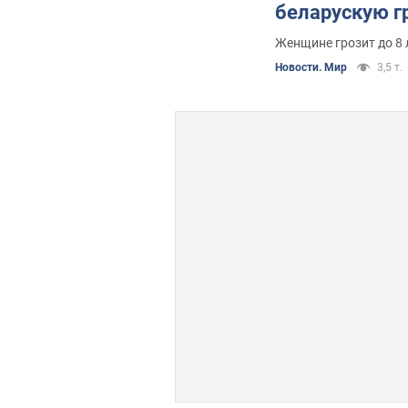
беларускую гр
подробности
Женщине грозит до 8
Новости. Мир
3,5 т.