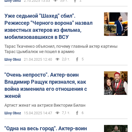
5,6 т.
2
Шоу Oboz
2.10.2025 13:03
Уже седьмой "Шахед" сбил".
Режиссер "Черного ворона" назвал
известных актеров из фильма,
мобилизовавшихся в ВСУ
Тарас Ткаченко объяснил, почему главный актер картины
Тарас Цымбалюк не пошел в армию
2,0 т.
5
Шоу Oboz
21.04.2025 12:40
"Очень непросто". Актер-воин
Владимир Ращук признался, как
война изменила его отношения с
женой
Артист женат на актрисе Виктории Билан
7,1 т.
6
Шоу Oboz
15.04.2025 14:47
"Одна на весь город". Актер-воин