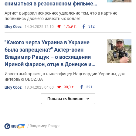
сниматься в резонансном фильме
"Раша гудбай"
Артист выразил искреннее удивление тем, что в картине
появились двое его известных коллег
175,9 т.
312
Шоу Oboz
14.04.2025 12:10
"Какого черта Украина в Украине
была запрещена?" Актер-воин
Владимир Ращук – о восхищении
Ириной Фарион, отце в Донецке и
доме в Мариуполе
Известный артист, а ныне офицер Нацгвардии Украины, дал
интервью OBOZ.UA
90,0 т.
321
Шоу Oboz
13.04.2025 04:00
Показать больше
Владимир Ращук