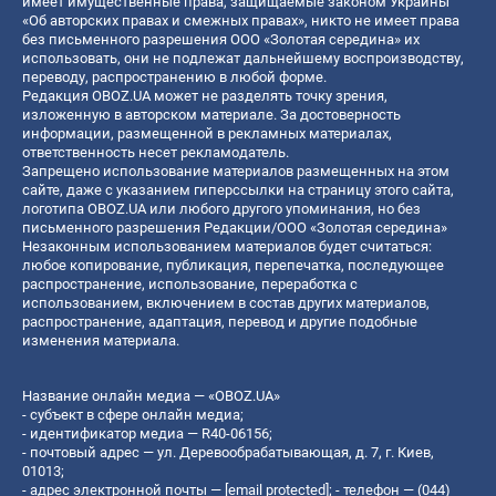
имеет имущественные права, защищаемые законом Украины
«Об авторских правах и смежных правах», никто не имеет права
без письменного разрешения ООО «Золотая середина» их
использовать, они не подлежат дальнейшему воспроизводству,
переводу, распространению в любой форме.
Редакция OBOZ.UA может не разделять точку зрения,
изложенную в авторском материале. За достоверность
информации, размещенной в рекламных материалах,
ответственность несет рекламодатель.
Запрещено использование материалов размещенных на этом
сайте, даже с указанием гиперссылки на страницу этого сайта,
логотипа OBOZ.UA или любого другого упоминания, но без
письменного разрешения Редакции/ООО «Золотая середина»
Незаконным использованием материалов будет считаться:
любое копирование, публикация, перепечатка, последующее
распространение, использование, переработка с
использованием, включением в состав других материалов,
распространение, адаптация, перевод и другие подобные
изменения материала.
Название онлайн медиа — «OBOZ.UA»
- субъект в сфере онлайн медиа;
- идентификатор медиа — R40-06156;
- почтовый адрес — ул. Деревообрабатывающая, д. 7, г. Киев,
01013;
- адрес электронной почты —
[email protected]
; - телефон — (044)