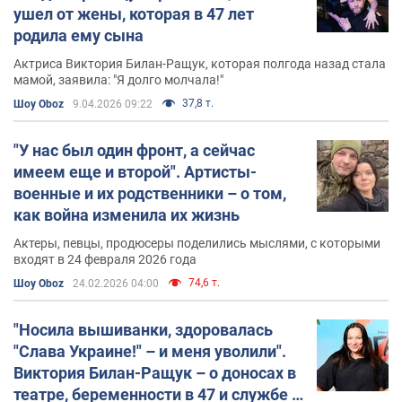
ушел от жены, которая в 47 лет
родила ему сына
Актриса Виктория Билан-Ращук, которая полгода назад стала
мамой, заявила: "Я долго молчала!"
37,8 т.
Шоу Oboz
9.04.2026 09:22
"У нас был один фронт, а сейчас
имеем еще и второй". Артисты-
военные и их родственники – о том,
как война изменила их жизнь
Актеры, певцы, продюсеры поделились мыслями, с которыми
входят в 24 февраля 2026 года
74,6 т.
Шоу Oboz
24.02.2026 04:00
"Носила вышиванки, здоровалась
"Слава Украине!" – и меня уволили".
Виктория Билан-Ращук – о доносах в
театре, беременности в 47 и службе в