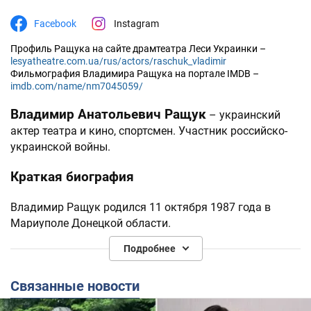
Facebook
Instagram
Профиль Ращука на сайте драмтеатра Леси Украинки –
lesyatheatre.com.ua/rus/actors/raschuk_vladimir
Фильмография Владимира Ращука на портале IMDB –
imdb.com/name/nm7045059/
Владимир Анатольевич Ращук
– украинский
актер театра и кино, спортсмен. Участник российско-
украинской войны.
Краткая биография
Владимир Ращук родился 11 октября 1987 года в
Мариуполе Донецкой области.
Подробнее
В школьные годы Владимир активно занимался
разными видами спорта и стал кандидатом в мастера
Связанные новости
спорта по вольной борьбе.