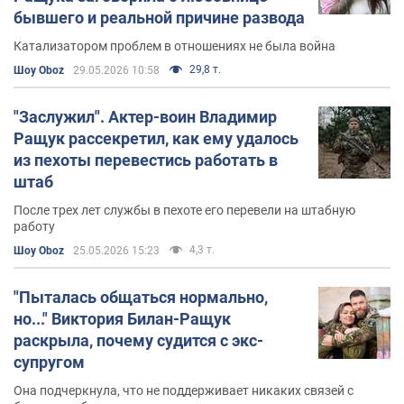
бывшего и реальной причине развода
Катализатором проблем в отношениях не была война
29,8 т.
Шоу Oboz
29.05.2026 10:58
"Заслужил". Актер-воин Владимир
Ращук рассекретил, как ему удалось
из пехоты перевестись работать в
штаб
После трех лет службы в пехоте его перевели на штабную
работу
4,3 т.
Шоу Oboz
25.05.2026 15:23
"Пыталась общаться нормально,
но..." Виктория Билан-Ращук
раскрыла, почему судится с экс-
супругом
Она подчеркнула, что не поддерживает никаких связей с