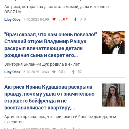
ВСУ
Актриса, которая на днях стала мамой, дала интервью
OBOZ.UA
55,8 т.
318
Шоу Oboz
7.10.2025 04:00
"Врач сказал, что нам очень повезло!"
Ставший отцом Владимир Ращук
раскрыл впечатляющие детали
рождения сына и секрет его
необычного имени
Виктория Билан-Ращук родила в 47 лет
6,8 т.
52
Шоу Oboz
6.10.2025 13:43
Актриса Ирина Кудашова раскрыла
правду, почему ушла от значительно
старшего бойфренда и не
восстанавливает квартиру,
разрушенную ракетным ударом
Артистка призналась, что приносит ей больше дохода, чем
актерство