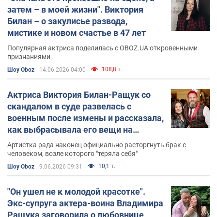
Ращук пошел добровольцем на фронт, где стал
затем – в моей жизни". Виктория
командиром роты батальона "Свобода". Участвовал в
Билан – о закулисье развода,
боях за Киевщину, а также на Бахмутском
мистике и новом счастье в 47 лет
направлении и Северодонецке.
Популярная актриса поделилась с OBOZ.UA откровенными
Личная жизнь
признаниями
108,8 т.
Шоу Oboz
14.06.2026 04:00
Ращук женат. Его жена – украинская актриса и певица
Виктория Билан. Пара имеет дочь Екатерину (2005
Актриса Виктория Билан-Ращук со
г.р.).
скандалом в суде развелась с
военным после измены и рассказала,
как выбрасывала его вещи на
помойку
Артистка рада наконец официально расторгнуть брак с
человеком, возле которого "теряла себя"
10,1 т.
Шоу Oboz
9.06.2026 09:31
"Он ушел не к молодой красотке".
Экс-супруга актера-воина Владимира
Ращука заговорила о любовнице