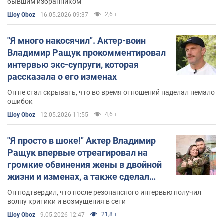
бывшим избранником
2,6 т.
Шоу Oboz
16.05.2026 09:37
"Я много накосячил". Актер-воин
Владимир Ращук прокомментировал
интервью экс-супруги, которая
рассказала о его изменах
Он не стал скрывать, что во время отношений наделал немало
ошибок
4,6 т.
Шоу Oboz
12.05.2026 11:55
"Я просто в шоке!" Актер Владимир
Ращук впервые отреагировал на
громкие обвинения жены в двойной
жизни и изменах, а также сделал
публичное заявление
Он подтвердил, что после резонансного интервью получил
волну критики и возмущения в сети
21,8 т.
Шоу Oboz
9.05.2026 12:47