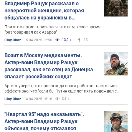
Владимир Ращук рассказал о
невероятной женщине, которая
общалась на украинском в
Мариуполе
При этом артист признался, что сам в свое время
"разговаривал как Азаров"
13,9 т.
13
Шоу Oboz
15.04.2025 12:50
Возит в Москву медикаменты.
Актер-воин Владимир Ращук
рассказал, как его отец из Донецка
спасает российских солдат
Артист уверен, что пропаганда врага работает настолько
эффективно, что "если бы Путин еще лет пять подождал с
вторжением, зашел бы в Украину с парадом"
3,1 т.
Шоу Oboz
14.04.2025 15:18
"Квартал 95" надо наказывать".
Актер-воин Владимир Ращук
объяснил, почему отказался