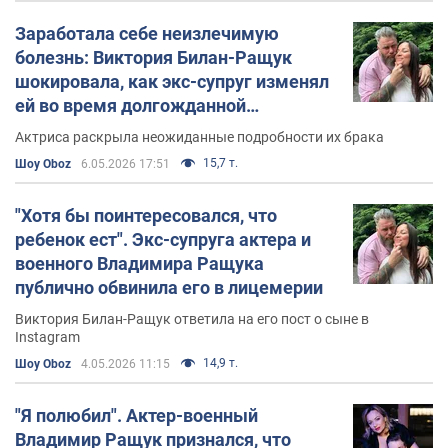
Заработала себе неизлечимую
болезнь: Виктория Билан-Ращук
шокировала, как экс-супруг изменял
ей во время долгожданной
беременности
Актриса раскрыла неожиданные подробности их брака
15,7 т.
Шоу Oboz
6.05.2026 17:51
"Хотя бы поинтересовался, что
ребенок ест". Экс-супруга актера и
военного Владимира Ращука
публично обвинила его в лицемерии
Виктория Билан-Ращук ответила на его пост о сыне в
Instagram
14,9 т.
Шоу Oboz
4.05.2026 11:15
"Я полюбил". Актер-военный
Владимир Ращук признался, что