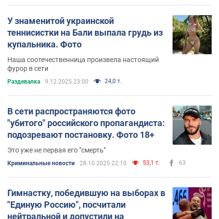
У знаменитой украинской
теннисистки на Бали выпала грудь из
купальника. Фото
Наша соотечественница произвела настоящий
фурор в сети
24,0 т.
Раздевалка
9.12.2025 23:00
В сети распространяются фото
"убитого" российского пропагандиста:
подозревают постановку. Фото 18+
Это уже не первая его "смерть"
53,1 т.
63
Криминальные новости
28.10.2025 22:10
Гимнастку, победившую на выборах в
"Единую Россию", посчитали
нейтральной и допустили на