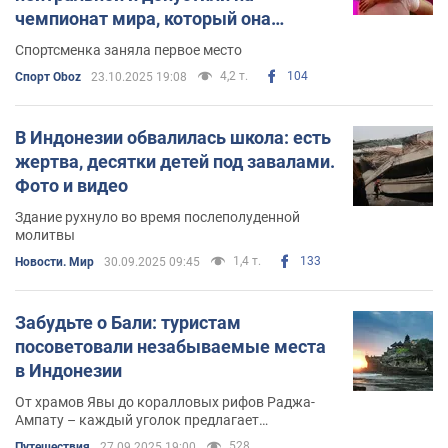
чемпионат мира, который она
выиграла
Спортсменка заняла первое место
4,2 т.
104
Спорт Oboz
23.10.2025 19:08
В Индонезии обвалилась школа: есть
жертва, десятки детей под завалами.
Фото и видео
Здание рухнуло во время послеполуденной
молитвы
1,4 т.
133
Новости. Мир
30.09.2025 09:45
Забудьте о Бали: туристам
посоветовали незабываемые места
в Индонезии
От храмов Явы до коралловых рифов Раджа-
Ампату – каждый уголок предлагает
неповторимый опыт
528
Путешествия
27.09.2025 19:00