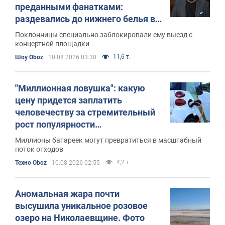
преданными фанатками:
раздевались до нижнего белья в
-20 ради своего кумира
Поклонницы специально заблокировали ему выезд с
концертной площадки
11,6 т.
Шоу Oboz
10.08.2026 03:30
"Миллионная ловушка": какую
цену придется заплатить
человечеству за стремительный
рост популярности
электромобилей
Миллионы батареек могут превратиться в масштабный
поток отходов
4,2 т.
Техно Oboz
10.08.2026 02:55
Аномальная жара почти
высушила уникальное розовое
озеро на Николаевщине. Фото