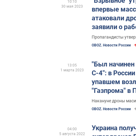
"Взрывное" ут
10:10
30 мая 2023
впервые масс
атаковали др
заявили о раб
видео
Пропагандисты утвер
OBOZ. Новости России
"Был начинен
13:05
1 марта 2023
С-4": в Росси
упавшем возл
"Газпрома" в
БПЛА
Накануне дроны маси
OBOZ. Новости России
Украина полу
04:00
5 августа 2022