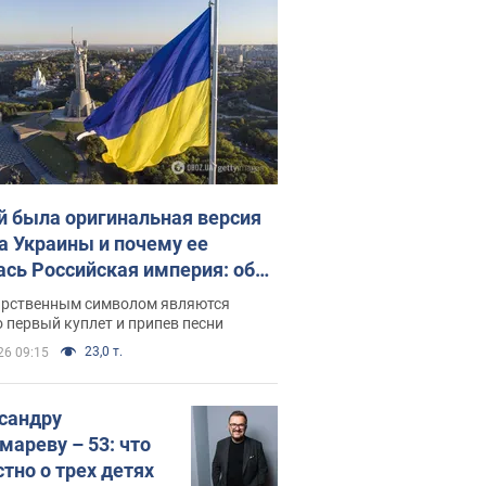
й была оригинальная версия
а Украины и почему ее
ась Российская империя: об
 не рассказывают в школе
арственным символом являются
 первый куплет и припев песни
23,0 т.
26 09:15
сандру
мареву – 53: что
стно о трех детях