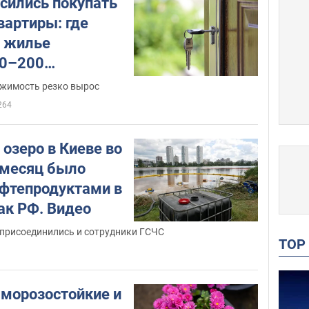
сились покупать
вартиры: где
 жилье
0–200
ижимость резко вырос
264
озеро в Киеве во
а месяц было
ефтепродуктами в
ак РФ. Видео
 присоединились и сотрудники ГСЧС
TO
 морозостойкие и