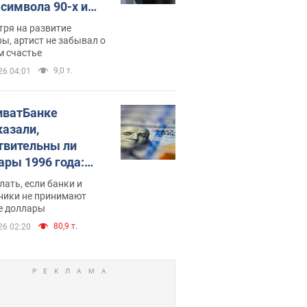
-символа 90-х и
они выглядят
тря на развитие
ы, артист не забывал о
м счастье
9,0 т.
26 04:01
иватБанке
казали,
твительны ли
ары 1996 года:
имают ли
лать, если банки и
нники и банки
ники не принимают
е доллары
е купюры
80,9 т.
26 02:20