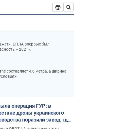
Джет». БПЛА впервые был
сность – 2021».
ne составляет 4,6 метра, а ширина
условиях.
м/ч, а максимальная скорость –
в по Цельсию. Минимальная высота
была операция ГУР: в
рстане дроны украинского
зводства поразили завод, где
рали "Шахеды"
ники OBOZ.UA утверждают, что