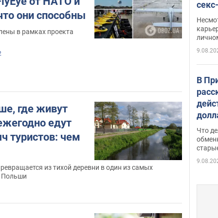
lyEye от НАТО и
секс
 что они способны
как 
Несмо
карьер
лены в рамках проекта
лично
9.08.20
2
В Пр
расс
дейс
ше, где живут
долл
 ежегодно едут
прин
Что де
ч туристов: чем
обме
обмен
стары
таки
9.08.20
ревращается из тихой деревни в один из самых
в Польши