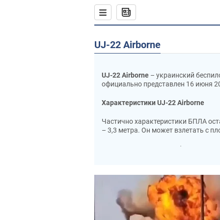
UJ-22 Airborne
UJ-22 Airborne
– украинский беспил
официально представлен 16 июня 2
Характеристики UJ-22 Airborne
Частично характеристики БПЛА остаю
– 3,3 метра. Он может взлетать с 
Оснащен двухтактным бензиновым д
160 км/ч.
БПЛА также способен работать на р
полета – всего 50 метров, а максим
Максимальная продолжительность по