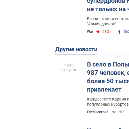
супердронов F
не только: на
Беспилотники постав
"Армия дронов"
War
53,3 т.
56
Другие новости
В село в Поль
14:04
9 августа
987 человек,
более 50 тыся
привлекает
Каждое лето Карвия п
популярных курорто
Путешествия
282