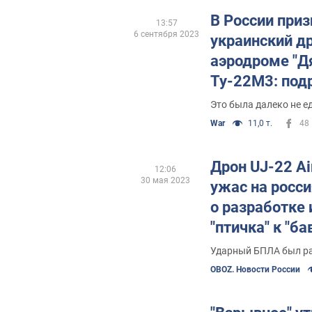
В России приз
13:57
6 сентября 2023
украинский д
аэродроме "Д
Ту-22М3: под
Это была далеко не е
War
11,0 т.
48
Дрон UJ-22 Ai
12:06
30 мая 2023
ужас на росси
о разработке 
"птичка" к "б
Ударный БПЛА был ра
OBOZ. Новости России