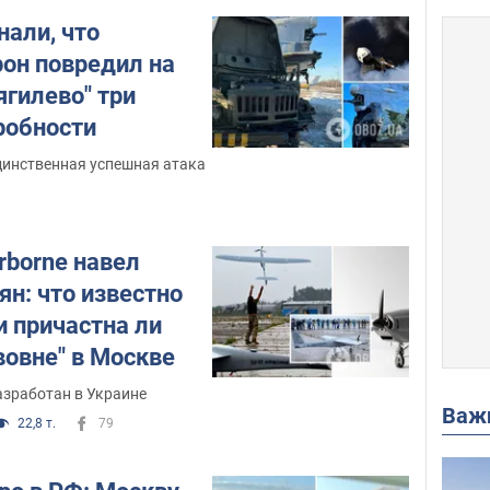
нали, что
рон повредил на
ягилево" три
робности
динственная успешная атака
rborne навел
ян: что известно
и причастна ли
авовне" в Москве
зработан в Украине
Важ
22,8 т.
79