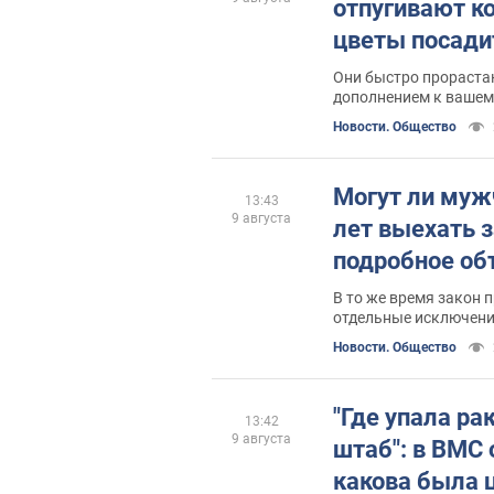
отпугивают к
цветы посадит
Они быстро прораста
дополнением к вашем
Новости. Общество
Могут ли муж
13:43
9 августа
лет выехать з
подробное об
В то же время закон 
отдельные исключени
пересечение границы
Новости. Общество
"Где упала ра
13:42
9 августа
штаб": в ВМС 
какова была 