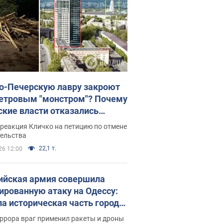
о-Печерскую лавру закроют
етровым "монстром"? Почему
ские власти отказались
новить строительство
реакция Кличко на петицию по отмене
скреба "московского
тельства
ющего"
22,1 т.
26 12:00
ийская армия совершила
ированную атаку на Одессу:
ла историческая часть города,
 пострадавшие. Фото и видео
ррора враг применил ракеты и дроны