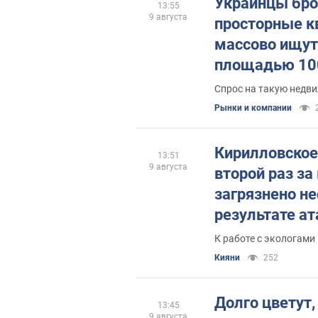
Украинцы бро
13:55
9 августа
просторные к
массово ищут
площадью 10
"квадратов"
Спрос на такую недв
Рынки и компании
Кирилловское 
13:51
9 августа
второй раз з
загрязнено н
результате ат
К работе с экологами
Кияни
252
Долго цветут,
13:45
9 августа