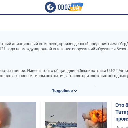
отный авиационный комплекс, произведенный предприятием «Укр
021 года на международной выставке вооружений «Оружие и безопа
тся тайной. Известно, что общая длина беспилотника UJ-22 Airbor
площадок с разным типом покрытия, а также при сложных погодных 
вигателем, позволяющим достигать крейсерской скорости в 120 к
Подробнее
азных высотах и выдерживать температуру от -40 до +50 градусо
Это 
альная – 6 километров.
Тата
прои
лета UJ-22 Airborne оценивается в 7 часов.
соби
Источ