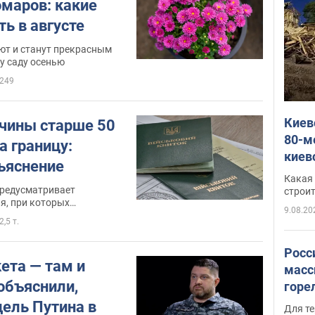
омаров: какие
ь в августе
ют и станут прекрасным
у саду осенью
249
Киев
чины старше 50
80-м
а границу:
киев
ъяснение
оста
Какая 
небо
предусматривает
строи
я, при которых
веру
9.08.20
 возможно
2,5 т.
Росс
кета — там и
масс
объяснили,
горе
есть
цель Путина в
Для те