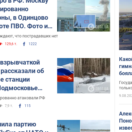
ро в РФ: Москву
ированно
оны, в Одинцово
оте ПВО. Фото и
ждают, что пострадавших нет
129,6 т.
1222
Како
 взрывчаткой
гимн
и рассказали об
боял
е станции
этом
Госуд
 Подмосковье
только
9.08.20
рованно атаковали РФ
7,9 т.
115
Алек
Поно
чила партию
изве