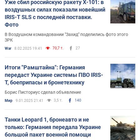
Уже сбил российскую ракету Х-101: в
воздушных силах показали новейший
IRIS-T SLS с последней поставки.
Фото
В Воздушном командовании "Захид" поделились фото этого
ЗРК
70,7 т.
27
War
8.02.2025 19:41
Итоги "Рамштайна": Германия
передаст Украине системы ПВО IRIS-
T, боеприпасы и бронетехнику
Борис Писториус сделал объявление
3,5 т.
140
Мир
9.01.2025 21:41
Танки Leopard 1, бронеавто и не
только: Германия передала Украине
большой пакет военной помощи