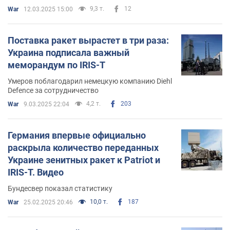
9,3 т.
12
War
12.03.2025 15:00
Поставка ракет вырастет в три раза:
Украина подписала важный
меморандум по IRIS-T
Умеров поблагодарил немецкую компанию Diehl
Defence за сотрудничество
4,2 т.
203
War
9.03.2025 22:04
Германия впервые официально
раскрыла количество переданных
Украине зенитных ракет к Patriot и
IRIS-T. Видео
Бундесвер показал статистику
10,0 т.
187
War
25.02.2025 20:46