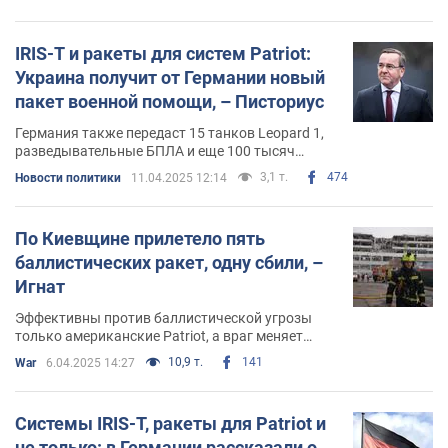
IRIS-T и ракеты для систем Patriot:
Украина получит от Германии новый
пакет военной помощи, – Писториус
Германия также передаст 15 танков Leopard 1,
разведывательные БПЛА и еще 100 тысяч
артиллерийских снарядов
3,1 т.
474
Новости политики
11.04.2025 12:14
По Киевщине прилетело пять
баллистических ракет, одну сбили, –
Игнат
Эффективны против баллистической угрозы
только американские Patriot, а враг меняет
тактику и модернизирует ракеты
10,9 т.
141
War
6.04.2025 14:27
Системы IRIS-T, ракеты для Patriot и
не только: в Германии рассказали о