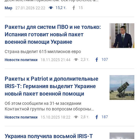
Aerospace в Европе сейчас — это не просто
15,2 т.
15
Мир
27.01.2026 22:22
ажиотаж, это гарантированный госзаказ на
десятилетия
Ракеты для систем ПВО и не только:
Испания готовит новый пакет
военной помощи Украине
Страна выделит 615 миллионов евро
2,3 т.
107
Новости политики
18.11.2025 21:44
Ракеты к Patriot и дополнительные
IRIS-T: Германия выделит Украине
новый пакет военной помощи
Об этом сообщили на 31-м заседании
Контактной группы по вопросам обороны
Украины в формате "Рамштайн" в Брюсселе
2,8 т.
187
Новости политики
15.10.2025 18:22
Украина получила восьмой IRIS-T